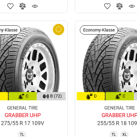
y-Klasse
Economy-Klasse
C
B (72)
D
C
GENERAL TIRE
GENERAL TIRE
GRABBER UHP
GRABBER UH
275/55 R 17 109V
255/55 R 18 10
TL
TL
XL