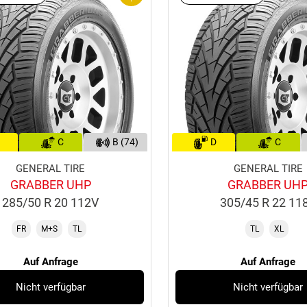
C
B (74)
D
C
GENERAL TIRE
GENERAL TIRE
GRABBER UHP
GRABBER UH
285/50 R 20 112V
305/45 R 22 11
FR
M+S
TL
TL
XL
Auf Anfrage
Auf Anfrage
Nicht verfügbar
Nicht verfügbar