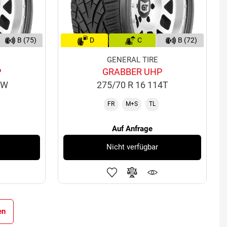
B (75)
D
C
B (72)
GENERAL TIRE
P
GRABBER UHP
1W
275/70 R 16 114T
FR
M+S
TL
Auf Anfrage
Nicht verfügbar
en