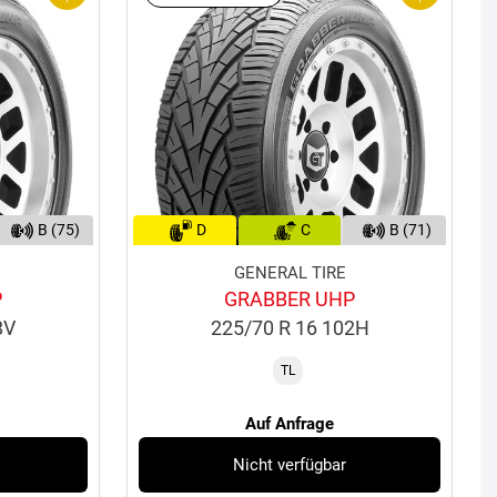
B (75)
D
C
B (71)
GENERAL TIRE
P
GRABBER UHP
8V
225/70 R 16 102H
TL
Auf Anfrage
Nicht verfügbar