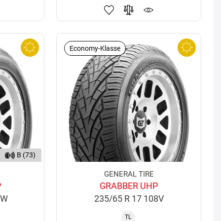
Economy-Klasse
B (73)
GENERAL TIRE
P
GRABBER UHP
9W
235/65 R 17 108V
TL