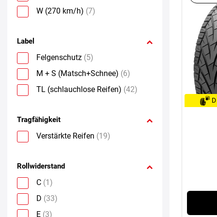
W (270 km/h)
(7)
Label
Felgenschutz
(5)
M + S (Matsch+Schnee)
(6)
TL (schlauchlose Reifen)
(42)
D
Tragfähigkeit
Verstärkte Reifen
(19)
Rollwiderstand
C
(1)
D
(33)
E
(3)