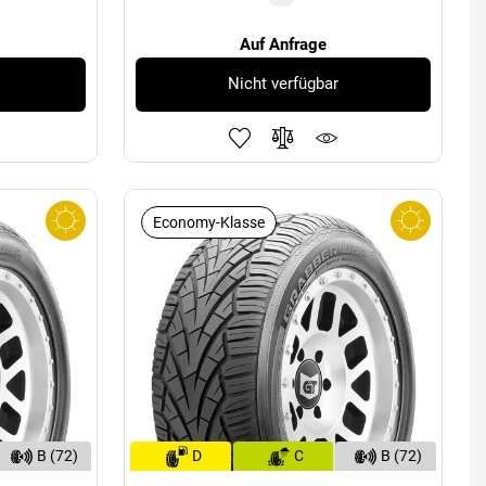
Auf Anfrage
Nicht verfügbar
Economy-Klasse
B (72)
D
C
B (72)