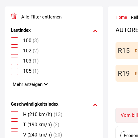
Alle Filter entfernen
Home
|
Rei
AUTORE
Lastindex
100
(3)
102
(2)
R
103
(1)
105
(1)
R
Mehr anzeigen
Geschwindigkeitsindex
H (210 km/h)
(13)
Vom bill
T (190 km/h)
(2)
V (240 km/h)
(20)
Econom