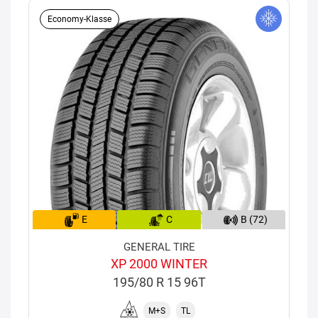
Economy-Klasse
E
C
B (72)
GENERAL TIRE
XP 2000 WINTER
195/80 R 15 96T
M+S
TL