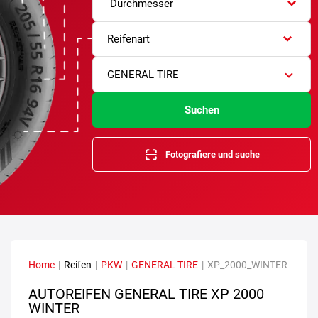
Durchmesser
Reifenart
GENERAL TIRE
Suchen
Fotografiere und suche
Home
|
Reifen
|
PKW
|
GENERAL TIRE
|
XP_2000_WINTER
AUTOREIFEN GENERAL TIRE XP 2000
WINTER