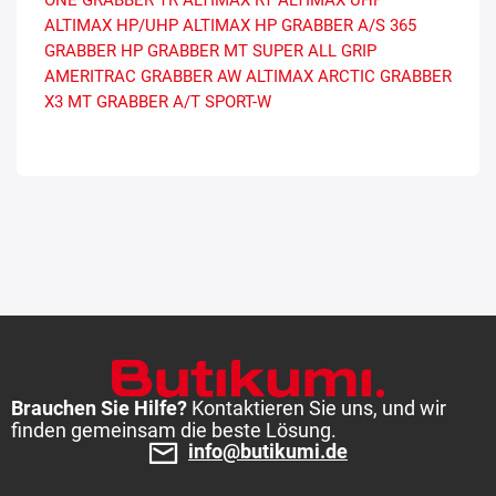
ONE
GRABBER TR
ALTIMAX RT
ALTIMAX UHP
ALTIMAX HP/UHP
ALTIMAX HP
GRABBER A/S 365
GRABBER HP
GRABBER MT
SUPER ALL GRIP
AMERITRAC
GRABBER AW
ALTIMAX ARCTIC
GRABBER
X3 MT
GRABBER A/T SPORT-W
Brauchen Sie Hilfe?
Kontaktieren Sie uns, und wir
finden gemeinsam die beste Lösung.
info@butikumi.de