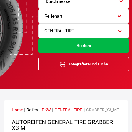
Durchmesser
Reifenart
GENERAL TIRE
Suchen
Fotografiere und suche
Home
|
Reifen
|
PKW
|
GENERAL TIRE
|
GRABBER_X3_MT
AUTOREIFEN GENERAL TIRE GRABBER
X3 MT