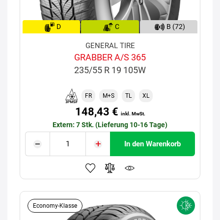
D
C
B (72)
GENERAL TIRE
GRABBER A/S 365
235/55 R 19 105W
FR
M+S
TL
XL
148,43 €
inkl. MwSt.
Extern: 7 Stk. (Lieferung 10-16 Tage)
In den Warenkorb
Economy-Klasse