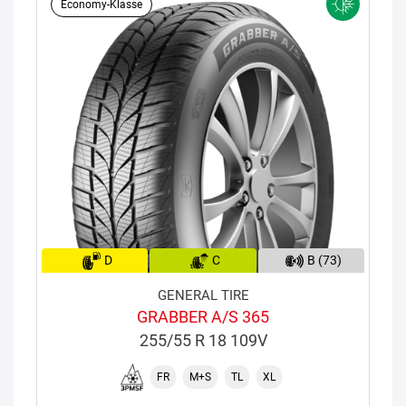
Economy-Klasse
D
C
B (73)
GENERAL TIRE
GRABBER A/S 365
255/55 R 18 109V
FR
M+S
TL
XL