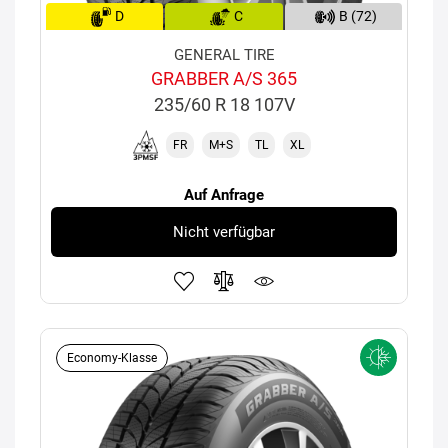
D
C
B (72)
GENERAL TIRE
GRABBER A/S 365
235/60 R 18 107V
FR
M+S
TL
XL
Auf Anfrage
Nicht verfügbar
Economy-Klasse