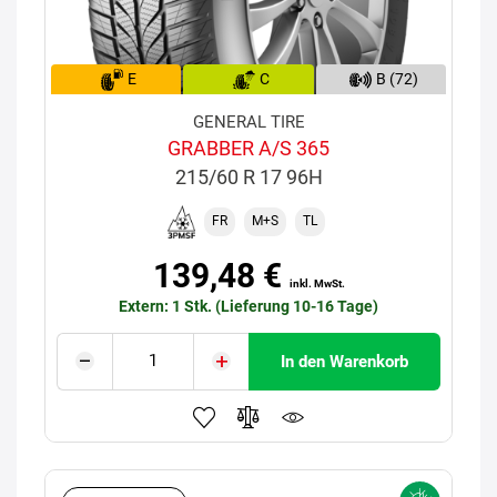
E
C
B (72)
GENERAL TIRE
GRABBER A/S 365
215/60 R 17 96H
FR
M+S
TL
139,48 €
inkl. MwSt.
Extern: 1 Stk. (Lieferung 10-16 Tage)
In den Warenkorb