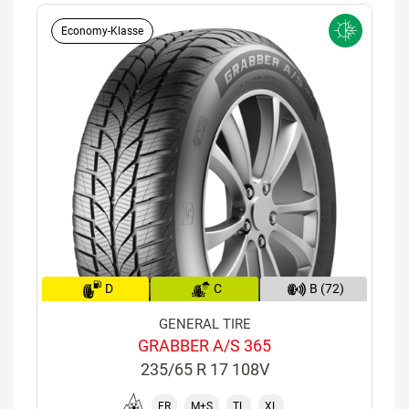
Economy-Klasse
D
C
B (72)
GENERAL TIRE
GRABBER A/S 365
235/65 R 17 108V
FR
M+S
TL
XL