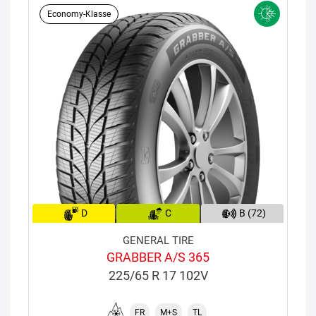
Economy-Klasse
D
C
B (72)
GENERAL TIRE
GRABBER A/S 365
225/65 R 17 102V
FR
M+S
TL