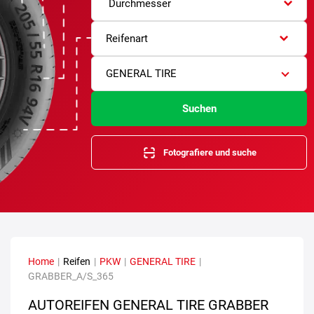
Durchmesser
Reifenart
GENERAL TIRE
Suchen
Fotografiere und suche
Home
|
Reifen
|
PKW
|
GENERAL TIRE
|
GRABBER_A/S_365
AUTOREIFEN GENERAL TIRE GRABBER