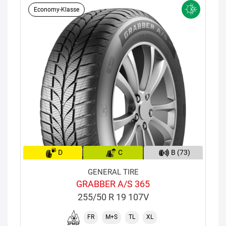
Economy-Klasse
D
C
B (73)
GENERAL TIRE
GRABBER A/S 365
255/50 R 19 107V
FR
M+S
TL
XL