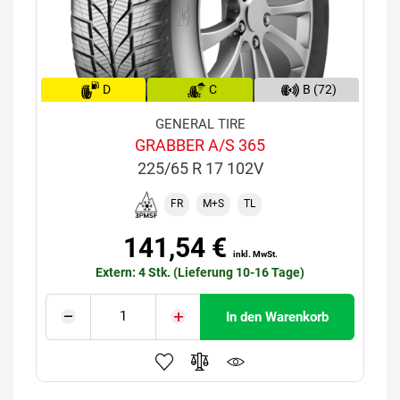
D
C
B (72)
GENERAL TIRE
GRABBER A/S 365
225/65 R 17 102V
FR
M+S
TL
141,54 €
inkl. MwSt.
Extern: 4 Stk. (Lieferung 10-16 Tage)
In den Warenkorb