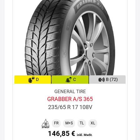
D
C
B (72)
GENERAL TIRE
GRABBER A/S 365
235/65 R 17 108V
FR
M+S
TL
XL
146,85 €
inkl. MwSt.