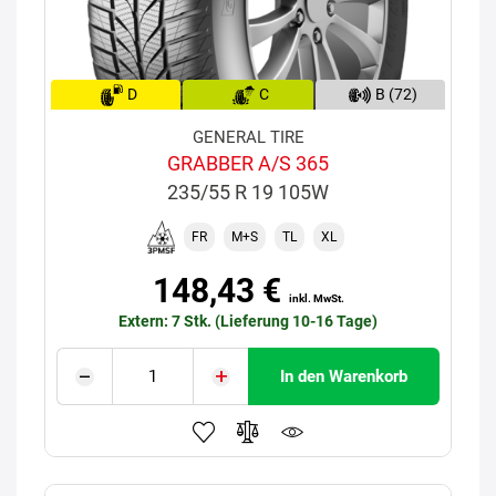
D
C
B (72)
GENERAL TIRE
GRABBER A/S 365
235/55 R 19 105W
FR
M+S
TL
XL
148,43 €
inkl. MwSt.
Extern: 7 Stk. (Lieferung 10-16 Tage)
In den Warenkorb