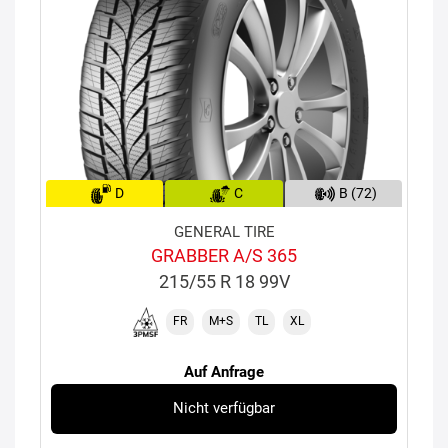
D
C
B (72)
GENERAL TIRE
GRABBER A/S 365
215/55 R 18 99V
FR
M+S
TL
XL
Auf Anfrage
Nicht verfügbar