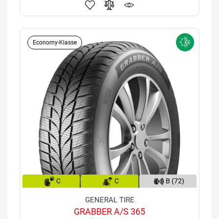
Economy-Klasse
C
C
B (72)
GENERAL TIRE
GRABBER A/S 365