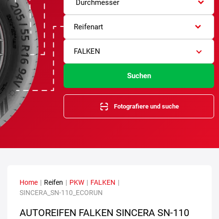
Durchmesser
Reifenart
FALKEN
Suchen
Fotografiere und suche
Home
|
Reifen
|
PKW
|
FALKEN
|
SINCERA_SN-110_ECORUN
AUTOREIFEN FALKEN SINCERA SN-110