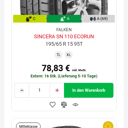
C
A
A (69)
FALKEN
SINCERA SN 110 ECORUN
195/65 R 15 95T
TL
XL
78,83 €
inkl. MwSt.
Extern: 16 Stk. (Lieferung 5-10 Tage)
In den Warenkorb
Mittelklasse