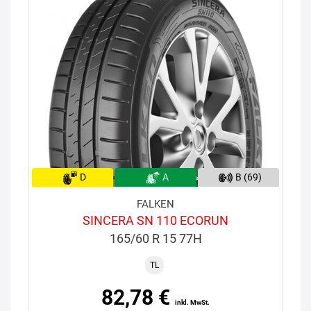
D
A
B (69)
FALKEN
SINCERA SN 110 ECORUN
165/60 R 15 77H
TL
82,78 €
inkl. MwSt.