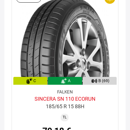
C
A
B (69)
FALKEN
SINCERA SN 110 ECORUN
185/65 R 15 88H
TL