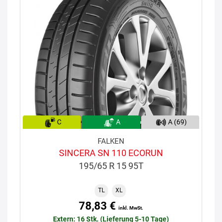
C
A
A (69)
FALKEN
SINCERA SN 110 ECORUN
195/65 R 15 95T
TL
XL
78,83 €
inkl. MwSt.
Extern: 16 Stk. (Lieferung 5-10 Tage)