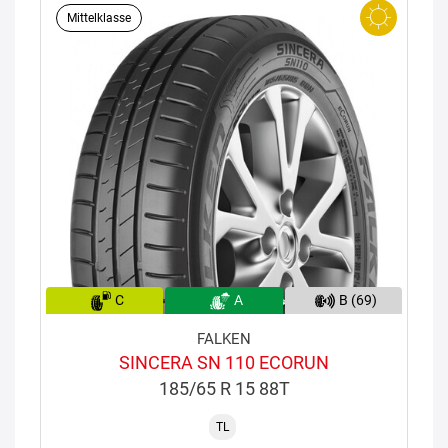
Mittelklasse
C
A
B (69)
FALKEN
SINCERA SN 110 ECORUN
185/65 R 15 88T
TL