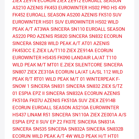
ZIEX ZE914 ECORUN
ZIEX ZE912
EUROALL SEASON
AS210
AZENIS FK453
EUROWINTER HS02 PRO
HS 439
FK452
EUROALL SEASON AS200
AZENIS FK510 SUV
EUROWINTER HS01 SUV
EUROWINTER HS02
WILD
PEAK A/T AT3WA
SINCERA SN110
EUROALL SEASON
AS220 PRO
AZENIS RS820
SINCERA SN832 ECORUN
SINCERA SN828
WILD PEAK A/T AT01
AZENIS
FK453CC
E.ZIEX
LA/T110
ZIEX ZE914A ECORUN
EUROWINTER HS435
FK090
LANDAIR LA/AT T110
WILD PEAK M/T MT01
E.ZIEX SILENTCORE
SINCERA
SN807
ZIEX ZE310A ECORUN
LA/AT
LA/SL 112
WILD
PEAK R/T RT01
WILD PEAK M/T 01
WINTERPEAK F-
SNOW 1
SINCERA SN831
SINCERA SN832
ZIEX S/TZ
01
ESPIA EPZ II
SINCERA SN832A ECORUN
AZENIS
FK510A
FK07U
AZENIS FK510A SUV
ZIEX ZE914B
ECORUN
EUROALL SEASON AS210A
EUROWINTER
HS437
LINAM R51
SINCERA SN110A
ZIEX ZE001A A/S
ESPIA EPZ II SUV
EP Z2
FK07E
SINCERA SN831A
SINCERA SN535
SINCERA SN832A
SINCERA SN832B
ECORUN
WILD PEAK A/T 4W
WILD PEAK H/T HT01