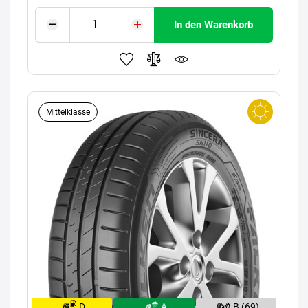
In den Warenkorb
Mittelklasse
D
A
B (69)