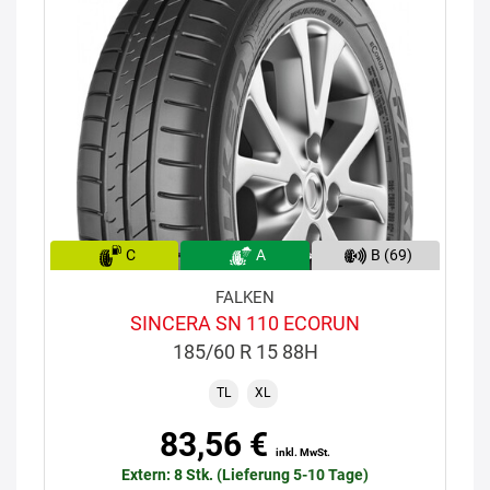
C
A
B (69)
FALKEN
SINCERA SN 110 ECORUN
185/60 R 15 88H
TL
XL
83,56 €
inkl. MwSt.
Extern: 8 Stk. (Lieferung 5-10 Tage)