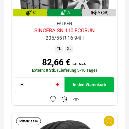
C
A
A (69)
FALKEN
SINCERA SN 110 ECORUN
205/55 R 16 94H
TL
XL
82,66 €
inkl. MwSt.
Extern: 8 Stk. (Lieferung 5-10 Tage)
In den Warenkorb
Mittelklasse