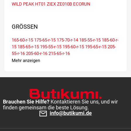
WILD PEAK HT01
ZIEX ZE010B ECORUN
GRÖSSEN
165-60-r-15
175-65-r-15
175-70-r-14
185-55-r-15
185-60-r-
15
185-65-r-15
195-55-r-15
195-60-r-15
195-65-r-15
205-
55-r-16
205-60-r-16
215-65-r-16
Mehr anzeigen
Brauchen Sie Hilfe?
Kontaktieren Sie uns, und wir
finden gemeinsam die beste Lösung.
info@butikumi.de