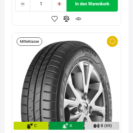
In den Warenkorb
Mittelklasse
C
A
B (69)