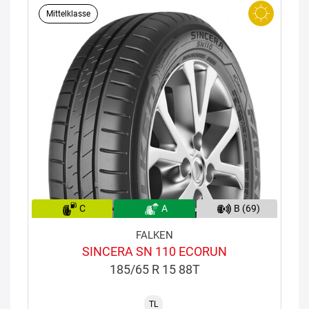
Mittelklasse
C
A
B (69)
FALKEN
SINCERA SN 110 ECORUN
185/65 R 15 88T
TL