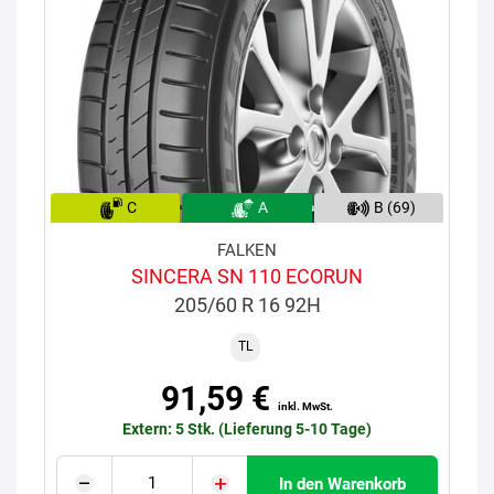
C
A
B (69)
FALKEN
SINCERA SN 110 ECORUN
205/60 R 16 92H
TL
91,59 €
inkl. MwSt.
Extern: 5 Stk. (Lieferung 5-10 Tage)
In den Warenkorb