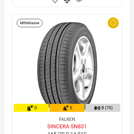
Mittelklasse
D
E
B (70)
FALKEN
SINCERA SN831