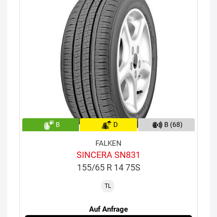
B
D
B (68)
FALKEN
SINCERA SN831
155/65 R 14 75S
TL
Auf Anfrage