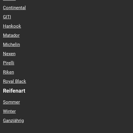
Continental
GITI
Hankook
Matador
Michelin
Nexen
Pirelli
Riken
Royal Black
Reifenart
Sommer
Winter
Ganzjährig