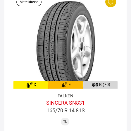
Mittelklasse
D
E
B (70)
FALKEN
SINCERA SN831
165/70 R 14 81S
TL