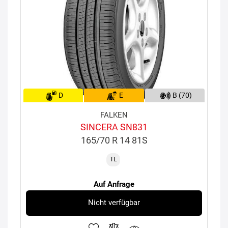
D
E
B (70)
FALKEN
SINCERA SN831
165/70 R 14 81S
TL
Auf Anfrage
Nicht verfügbar