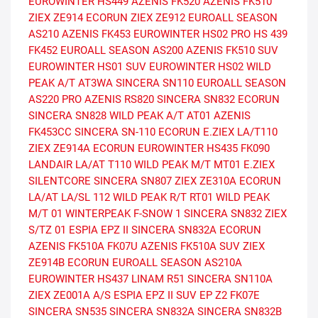
EUROWINTER HS449
AZENIS FK520
AZENIS FK510
ZIEX ZE914 ECORUN
ZIEX ZE912
EUROALL SEASON
AS210
AZENIS FK453
EUROWINTER HS02 PRO
HS 439
FK452
EUROALL SEASON AS200
AZENIS FK510 SUV
EUROWINTER HS01 SUV
EUROWINTER HS02
WILD
PEAK A/T AT3WA
SINCERA SN110
EUROALL SEASON
AS220 PRO
AZENIS RS820
SINCERA SN832 ECORUN
SINCERA SN828
WILD PEAK A/T AT01
AZENIS
FK453CC
SINCERA SN-110 ECORUN
E.ZIEX
LA/T110
ZIEX ZE914A ECORUN
EUROWINTER HS435
FK090
LANDAIR LA/AT T110
WILD PEAK M/T MT01
E.ZIEX
SILENTCORE
SINCERA SN807
ZIEX ZE310A ECORUN
LA/AT
LA/SL 112
WILD PEAK R/T RT01
WILD PEAK
M/T 01
WINTERPEAK F-SNOW 1
SINCERA SN832
ZIEX
S/TZ 01
ESPIA EPZ II
SINCERA SN832A ECORUN
AZENIS FK510A
FK07U
AZENIS FK510A SUV
ZIEX
ZE914B ECORUN
EUROALL SEASON AS210A
EUROWINTER HS437
LINAM R51
SINCERA SN110A
ZIEX ZE001A A/S
ESPIA EPZ II SUV
EP Z2
FK07E
SINCERA SN535
SINCERA SN832A
SINCERA SN832B