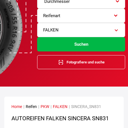
Durchmesser
Reifenart
FALKEN
Suchen
Fotografiere und suche
Home
|
Reifen
|
PKW
|
FALKEN
|
SINCERA_SN831
AUTOREIFEN FALKEN SINCERA SN831