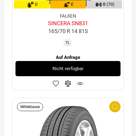
D
E
B (70)
FALKEN
SINCERA SN831
165/70 R 14 81S
TL
Auf Anfrage
Nicht verfügbar
Mittelklasse