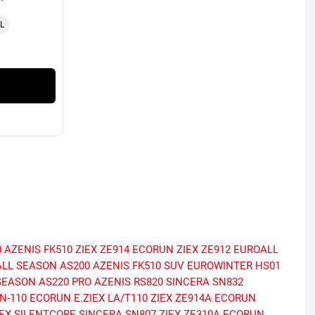
L
0
AZENIS FK510
ZIEX ZE914 ECORUN
ZIEX ZE912
EUROALL
LL SEASON AS200
AZENIS FK510 SUV
EUROWINTER HS01
SEASON AS220 PRO
AZENIS RS820
SINCERA SN832
N-110 ECORUN
E.ZIEX
LA/T110
ZIEX ZE914A ECORUN
IEX SILENTCORE
SINCERA SN807
ZIEX ZE310A ECORUN