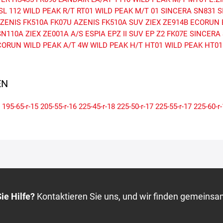
SL 112
WILD PEAK R/T RT01
WILD PEAK M/T 01
SINCERA SN831
S
ZENIS FK510A
FK07U
AZENIS FK510A SUV
ZIEX ZE914B ECORUN
SN110A
ZIEX ZE001A A/S
ESPIA EPZ II SUV
EP Z2
FK07E
SINCERA
CORUN
WILD PEAK A/T 4W
WILD PEAK H/T HT01
WILD PEAK HT01
N
195-65-r-15
205-55-r-16
225-45-r-18
225-50-r-17
225-55-r-17
225-60-r
ie Hilfe?
Kontaktieren Sie uns, und wir finden gemeinsa