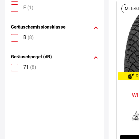
E
(1)
Mittelk
Geräuschemissionsklasse
B
(8)
Geräuschpegel (dB)
71
(8)
D
WI