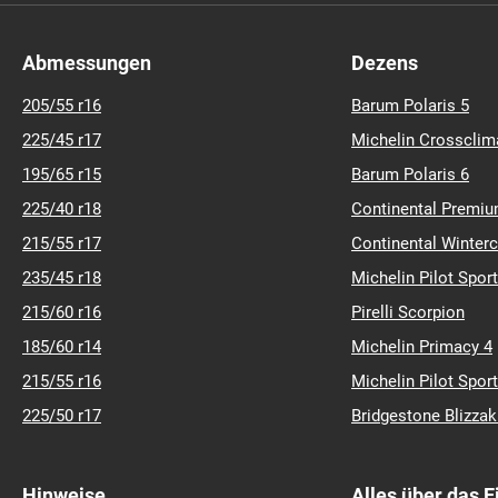
Abmessungen
Dezens
205/55 r16
Barum Polaris 5
225/45 r17
Michelin Crossclim
195/65 r15
Barum Polaris 6
225/40 r18
Continental Premiu
215/55 r17
Continental Winter
235/45 r18
Michelin Pilot Sport
215/60 r16
Pirelli Scorpion
185/60 r14
Michelin Primacy 4
215/55 r16
Michelin Pilot Sport
225/50 r17
Bridgestone Blizza
Hinweise
Alles über das 