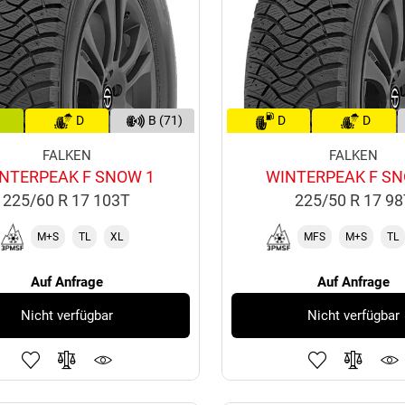
D
B (71)
D
D
FALKEN
FALKEN
NTERPEAK F SNOW 1
WINTERPEAK F SN
225/60 R 17 103T
225/50 R 17 9
M+S
TL
XL
MFS
M+S
TL
Auf Anfrage
Auf Anfrage
Nicht verfügbar
Nicht verfügbar