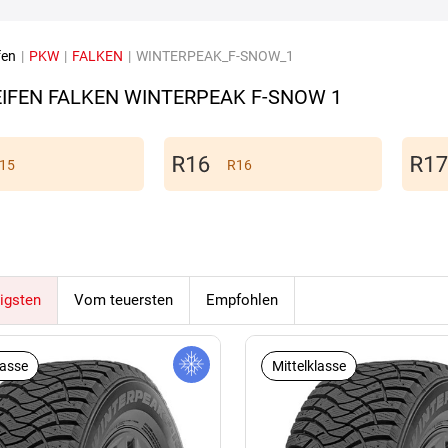
fen
|
PKW
|
FALKEN
|
WINTERPEAK_F-SNOW_1
IFEN FALKEN WINTERPEAK F-SNOW 1
15
R16
igsten
Vom teuersten
Empfohlen
lasse
Mittelklasse