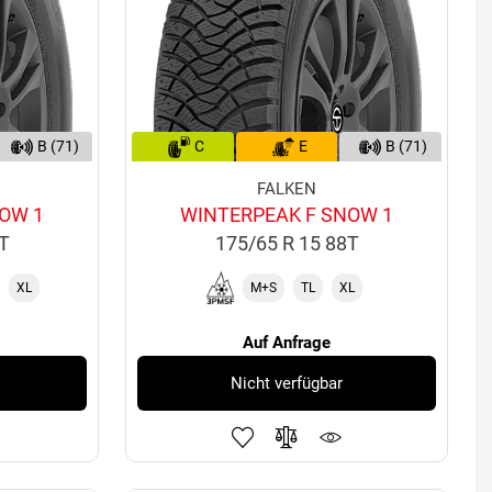
B (71)
C
E
B (71)
FALKEN
OW 1
WINTERPEAK F SNOW 1
8T
175/65 R 15 88T
XL
M+S
TL
XL
Auf Anfrage
Nicht verfügbar