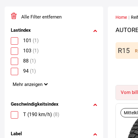
Alle Filter entfernen
Home
|
Rei
AUTORE
Lastindex
101
(1)
103
(1)
R
88
(1)
94
(1)
Mehr anzeigen
Vom bill
Geschwindigkeitsindex
Mittelk
T (190 km/h)
(8)
Label