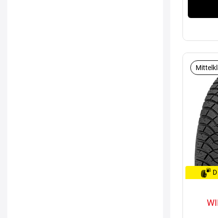
Mittelk
D
WI