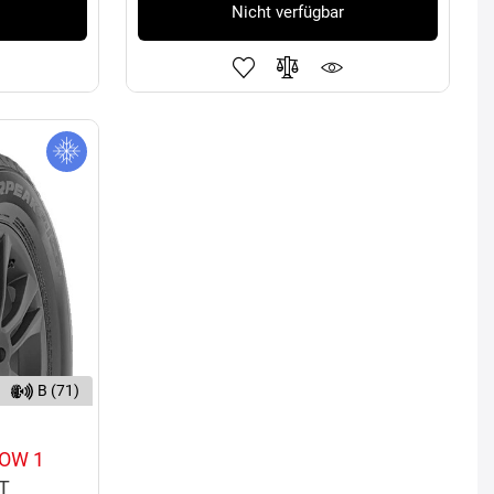
Nicht verfügbar
B (71)
OW 1
5T