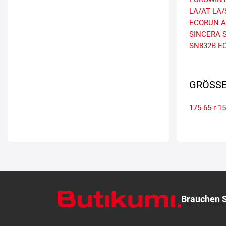
LA/AT
LA/
ECORUN
A
SINCERA 
SN832B E
GRÖSSE
175-65-r-15
Brauchen S