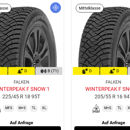
lasse
Mittelklasse
D
B (71)
D
D
FALKEN
FALKEN
NTERPEAK F SNOW 1
WINTERPEAK F SN
225/45 R 18 95T
205/55 R 16 9
MFS
M+S
TL
XL
M+S
TL
X
Auf Anfrage
Auf Anfrage