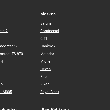
Marken
Barum
ate 2
Continental
GITI
mcontact 7
Hankook
contact TS 870
Matador
 4
Michelin
Nexen
Pirelli
 5
Riken
k LM005
Royal Black
Einkaufen
Über Butikumi