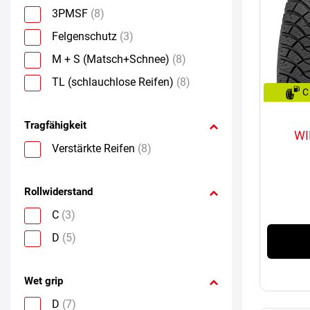
3PMSF
(8)
Felgenschutz
(3)
M + S (Matsch+Schnee)
(8)
TL (schlauchlose Reifen)
(8)
C
Tragfähigkeit
WI
Verstärkte Reifen
(8)
Rollwiderstand
C
(3)
D
(5)
Wet grip
D
(7)