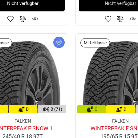
Nicht verfügbar
Nicht verfügbar
lasse
Mittelklasse
D
B (71)
C
D
FALKEN
FALKEN
NTERPEAK F SNOW 1
WINTERPEAK F SN
245/40 R 18 97T
195/65 R 15 9