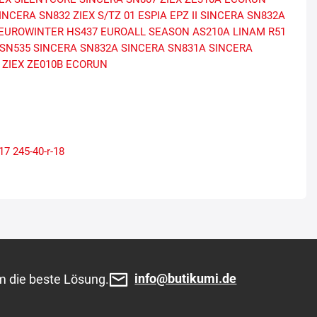
INCERA SN832
ZIEX S/TZ 01
ESPIA EPZ II
SINCERA SN832A
EUROWINTER HS437
EUROALL SEASON AS210A
LINAM R51
 SN535
SINCERA SN832A
SINCERA SN831A
SINCERA
ZIEX ZE010B ECORUN
-17
245-40-r-18
info@butikumi.de
m die beste Lösung.