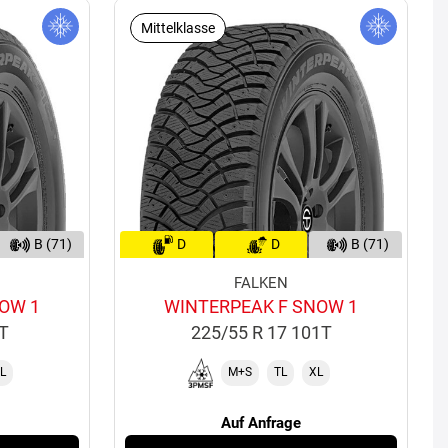
Mittelklasse
B (71)
D
D
B (71)
FALKEN
OW 1
WINTERPEAK F SNOW 1
4T
225/55 R 17 101T
L
M+S
TL
XL
Auf Anfrage