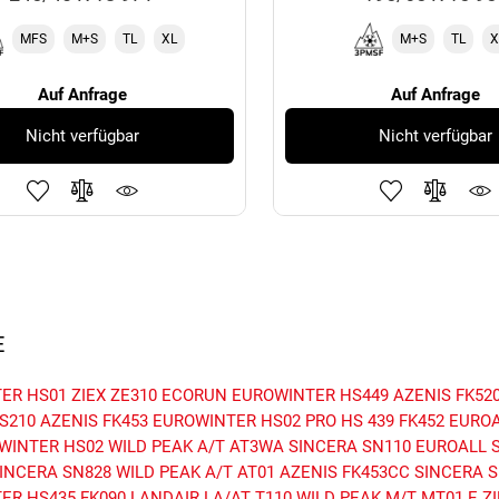
MFS
M+S
TL
XL
M+S
TL
X
Auf Anfrage
Auf Anfrage
Nicht verfügbar
Nicht verfügbar
E
ER HS01
ZIEX ZE310 ECORUN
EUROWINTER HS449
AZENIS FK52
S210
AZENIS FK453
EUROWINTER HS02 PRO
HS 439
FK452
EUROA
WINTER HS02
WILD PEAK A/T AT3WA
SINCERA SN110
EUROALL 
INCERA SN828
WILD PEAK A/T AT01
AZENIS FK453CC
SINCERA S
ER HS435
FK090
LANDAIR LA/AT T110
WILD PEAK M/T MT01
E.Z