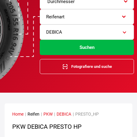
Durchmesser
Reifenart
DEBICA
Suchen
Fotografiere und suche
Home
|
Reifen
|
PKW
|
DEBICA
|
PRESTO_HP
PKW DEBICA PRESTO HP