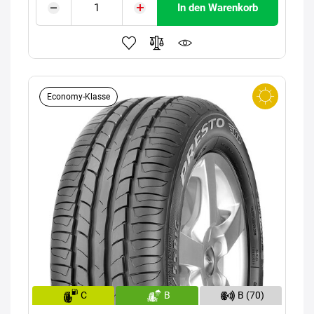
In den Warenkorb
Economy-Klasse
C
B
B (70)