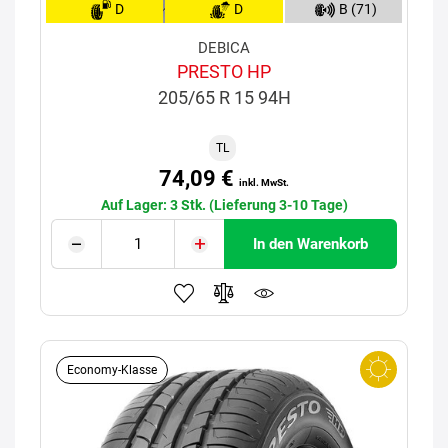
D
D
B (71)
DEBICA
PRESTO HP
205/65 R 15 94H
TL
74,09 €
inkl. MwSt.
Auf Lager: 3 Stk. (Lieferung 3-10 Tage)
In den Warenkorb
Economy-Klasse