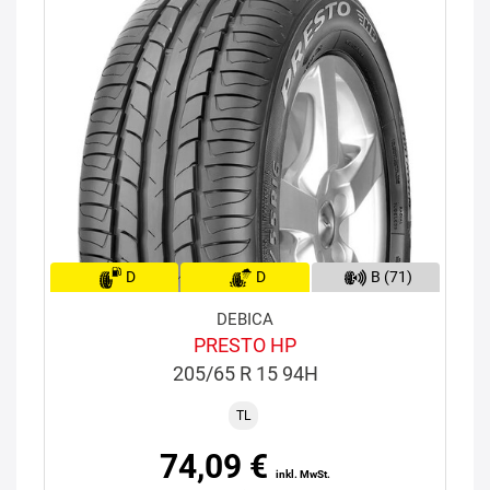
D
D
B (71)
DEBICA
PRESTO HP
205/65 R 15 94H
TL
74,09 €
inkl. MwSt.