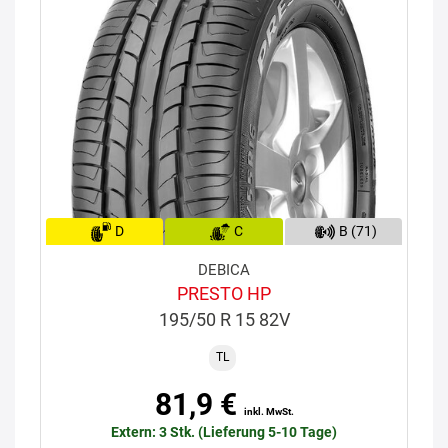
D
C
B (71)
DEBICA
PRESTO HP
195/50 R 15 82V
TL
81,9 €
inkl. MwSt.
Extern: 3 Stk. (Lieferung 5-10 Tage)