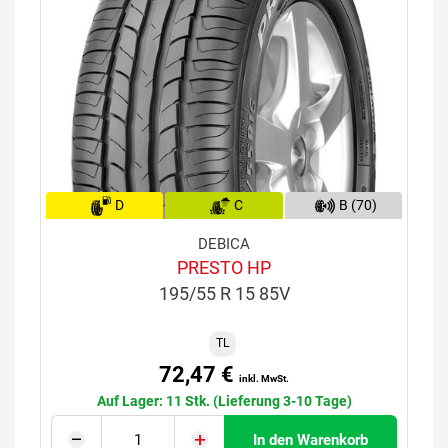
D
C
B (70)
DEBICA
PRESTO HP
195/55 R 15 85V
TL
72,47 €
inkl. MwSt.
Auf Lager: 11 Stk. (Lieferung 3-10 Tage)
In den Warenkorb