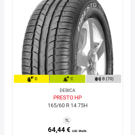
D
C
B (70)
DEBICA
PRESTO HP
165/60 R 14 75H
TL
64,44 €
inkl. MwSt.