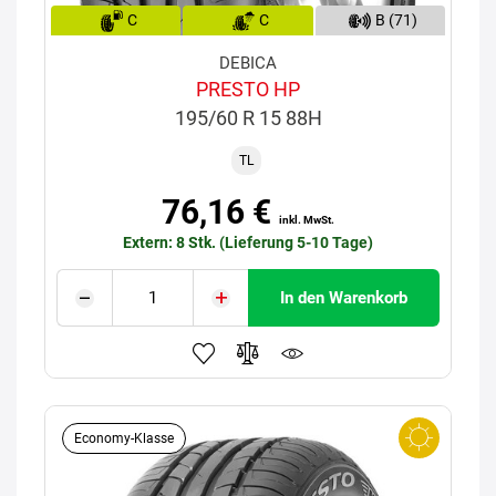
C
C
B (71)
DEBICA
PRESTO HP
195/60 R 15 88H
TL
76,16 €
inkl. MwSt.
Extern: 8 Stk. (Lieferung 5-10 Tage)
In den Warenkorb
Economy-Klasse