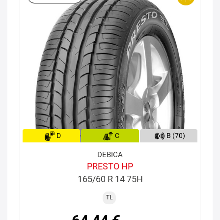
D
C
B (70)
DEBICA
PRESTO HP
165/60 R 14 75H
TL