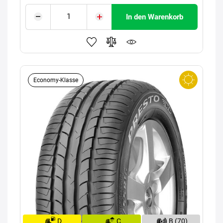
In den Warenkorb
Economy-Klasse
D
C
B (70)