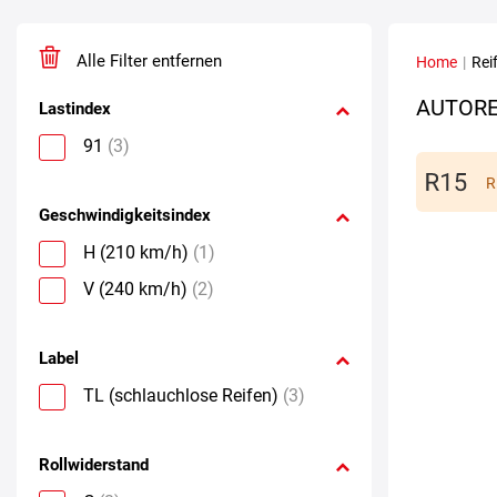
Alle Filter entfernen
Home
|
Rei
AUTORE
Lastindex
91
(3)
R
Geschwindigkeitsindex
H (210 km/h)
(1)
V (240 km/h)
(2)
Label
TL (schlauchlose Reifen)
(3)
Rollwiderstand