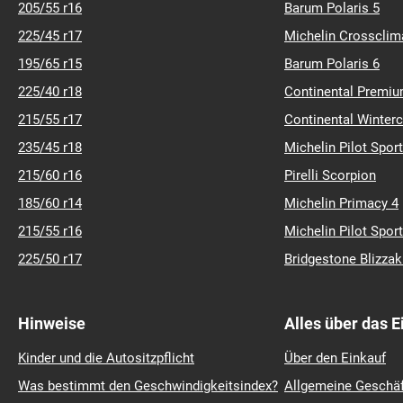
205/55 r16
Barum Polaris 5
225/45 r17
Michelin Crossclim
195/65 r15
Barum Polaris 6
225/40 r18
Continental Premiu
215/55 r17
Continental Winter
235/45 r18
Michelin Pilot Sport
215/60 r16
Pirelli Scorpion
185/60 r14
Michelin Primacy 4
215/55 r16
Michelin Pilot Sport
225/50 r17
Bridgestone Blizza
Hinweise
Alles über das 
Kinder und die Autositzpflicht
Über den Einkauf
Was bestimmt den Geschwindigkeitsindex?
Allgemeine Geschä