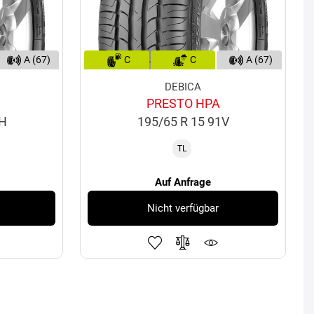
A (67)
C
C
A (67)
DEBICA
PRESTO HPA
1H
195/65 R 15 91V
TL
Auf Anfrage
Nicht verfügbar