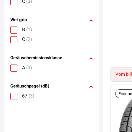
C
(3)
Wet grip
B
(1)
C
(2)
Geräuschemissionsklasse
A
(3)
Vom bill
Geräuschpegel (dB)
Econom
67
(3)