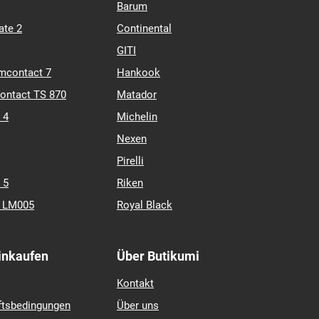
Barum
ate 2
Continental
GITI
mcontact 7
Hankook
contact TS 870
Matador
 4
Michelin
Nexen
Pirelli
 5
Riken
k LM005
Royal Black
Einkaufen
Über Butikumi
Kontakt
ftsbedingungen
Über uns