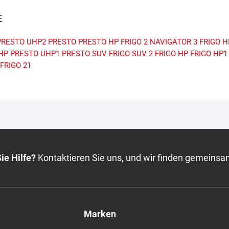
E
PRESTO UHP2
PRESTO
PRESTO HP
FRIGO 2
NAVIGATOR 3
FRIGO H
HP
PRESTO UHP1
PRESTO SUV
FRIGO SUV 2
FRIGO HP
FRIGO HP1
FRIGO 21
ie Hilfe?
Kontaktieren Sie uns, und wir finden gemeinsa
Marken