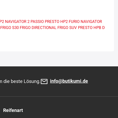
P2
NAVIGATOR 2
PASSIO
PRESTO HP2
FURIO
NAVIGATOR
FRIGO S30
FRIGO DIRECTIONAL
FRIGO SUV
PRESTO HPB
D
info@butikumi.de
m die beste Lösung.
Reifenart