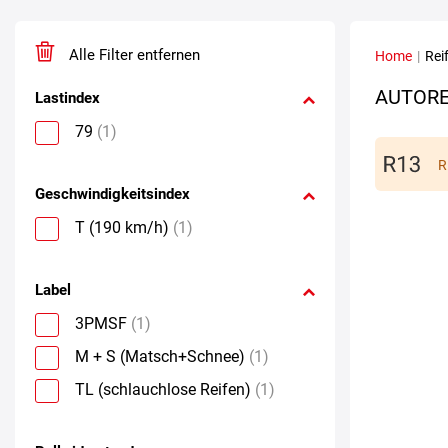
Alle Filter entfernen
Home
|
Rei
AUTORE
Lastindex
79
(1)
R
Geschwindigkeitsindex
T (190 km/h)
(1)
Label
3PMSF
(1)
M + S (Matsch+Schnee)
(1)
TL (schlauchlose Reifen)
(1)