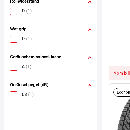
Rollwiderstand
D
(1)
Wet grip
D
(1)
Geräuschemissionsklasse
A
(1)
Vom bill
Geräuschpegel (dB)
Econom
68
(1)