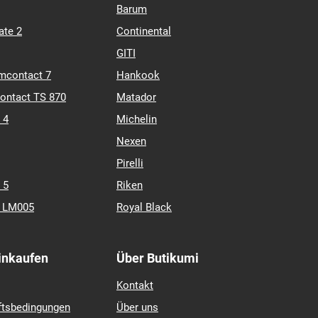
Barum
ate 2
Continental
GITI
mcontact 7
Hankook
contact TS 870
Matador
 4
Michelin
Nexen
Pirelli
 5
Riken
k LM005
Royal Black
Einkaufen
Über Butikumi
Kontakt
ftsbedingungen
Über uns