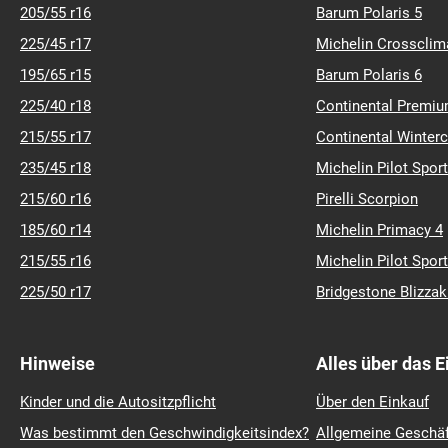
205/55 r16
Barum Polaris 5
225/45 r17
Michelin Crossclim
195/65 r15
Barum Polaris 6
225/40 r18
Continental Premiu
215/55 r17
Continental Winter
235/45 r18
Michelin Pilot Sport
215/60 r16
Pirelli Scorpion
185/60 r14
Michelin Primacy 4
215/55 r16
Michelin Pilot Sport
225/50 r17
Bridgestone Blizza
Hinweise
Alles über das 
Kinder und die Autositzpflicht
Über den Einkauf
Was bestimmt den Geschwindigkeitsindex?
Allgemeine Geschä