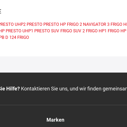
E
PRESTO UHP2
PRESTO
PRESTO HP
FRIGO 2
NAVIGATOR 3
FRIGO H
HP
PRESTO UHP1
PRESTO SUV
FRIGO SUV 2
FRIGO HP1
FRIGO HP
PB
D 124
FRIGO
ie Hilfe?
Kontaktieren Sie uns, und wir finden gemeinsa
Marken