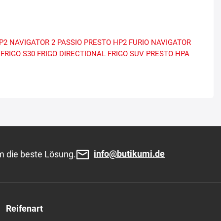
P2
NAVIGATOR 2
PASSIO
PRESTO HP2
FURIO
NAVIGATOR
FRIGO S30
FRIGO DIRECTIONAL
FRIGO SUV
PRESTO HPA
info@butikumi.de
m die beste Lösung.
Reifenart