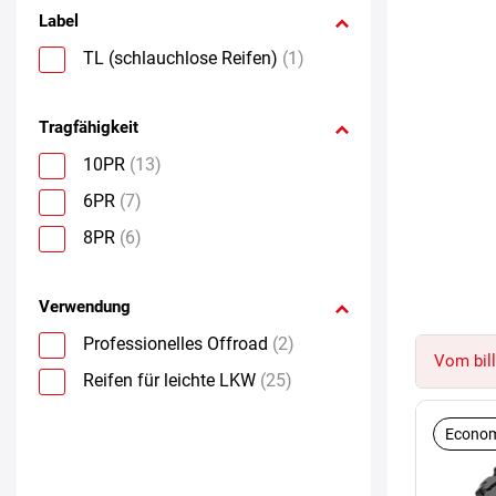
Label
TL (schlauchlose Reifen)
(1)
Tragfähigkeit
10PR
(13)
6PR
(7)
8PR
(6)
Verwendung
Professionelles Offroad
(2)
Vom bill
Reifen für leichte LKW
(25)
Econom