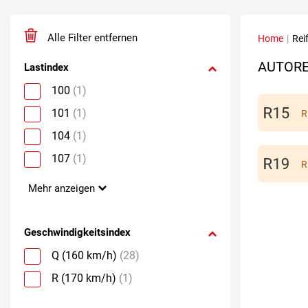
Alle Filter entfernen
Home
|
Rei
AUTORE
Lastindex
100
(1)
101
(1)
R
104
(1)
107
(1)
R
Mehr anzeigen
Geschwindigkeitsindex
Q (160 km/h)
(28)
R (170 km/h)
(1)