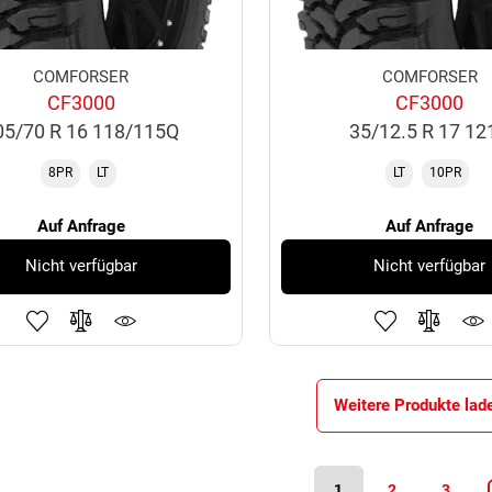
COMFORSER
COMFORSER
CF3000
CF3000
05/70 R 16 118/115Q
35/12.5 R 17 12
8PR
LT
LT
10PR
Auf Anfrage
Auf Anfrage
Nicht verfügbar
Nicht verfügbar
Weitere Produkte lad
1
2
3