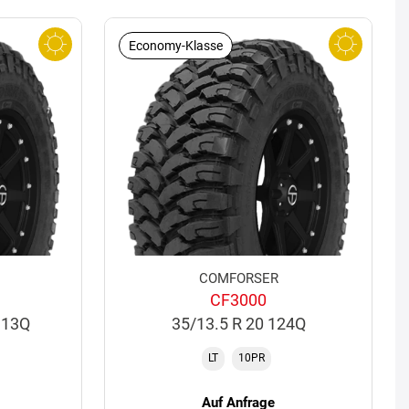
Economy-Klasse
COMFORSER
CF3000
113Q
35/13.5 R 20 124Q
LT
10PR
Auf Anfrage