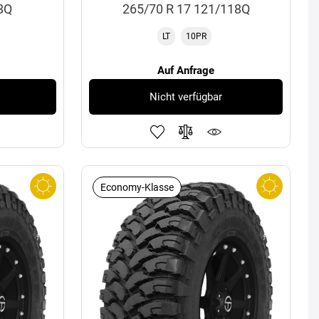
8Q
265/70 R 17 121/118Q
LT
10PR
Auf Anfrage
Nicht verfügbar
Economy-Klasse