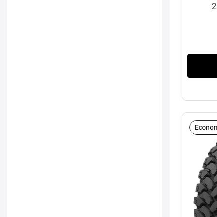
2
Econom