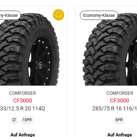
y-Klasse
Economy-Klasse
COMFORSER
COMFORSER
CF3000
CF3000
33/12.5 R 20 114Q
285/75 R 16 116/
LT
10PR
6PR
Auf Anfrage
Auf Anfrage