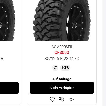
COMFORSER
CF3000
1R
35/12.5 R 22 117Q
LT
10PR
Auf Anfrage
Nicht verfügbar