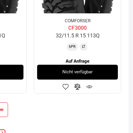
COMFORSER
CF3000
1Q
32/11.5 R 15 113Q
6PR
LT
Auf Anfrage
Nicht verfügbar
en