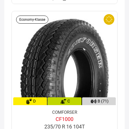
Economy-Klasse
D
C
B (71)
COMFORSER
CF1000
235/70 R 16 104T