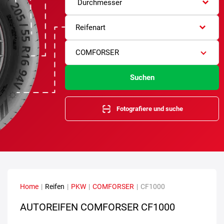
Durchmesser
Reifenart
COMFORSER
Suchen
Fotografiere und suche
Home
|
Reifen
|
PKW
|
COMFORSER
|
CF1000
AUTOREIFEN COMFORSER CF1000