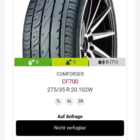
B
C
B (71)
COMFORSER
CF700
275/35 R 20 102W
TL
XL
ZR
Auf Anfrage
Nicht verfügbar