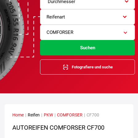
Durchmesser
Reifenart
COMFORSER
Suchen
Fotografiere und suche
Home
|
Reifen
|
PKW
|
COMFORSER
|
CF700
AUTOREIFEN COMFORSER CF700