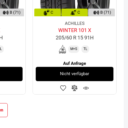
B (71)
C
C
B (71)
ACHILLES
X
WINTER 101 X
5H
205/60 R 15 91H
L
M+S
TL
Auf Anfrage
Nicht verfügbar
en