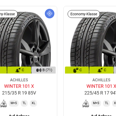
y-Klasse
Economy-Klasse
C
B (71)
C
C
ACHILLES
ACHILLES
WINTER 101 X
WINTER 101 
215/35 R 19 85V
225/45 R 17 9
M+S
TL
XL
M+S
TL
X