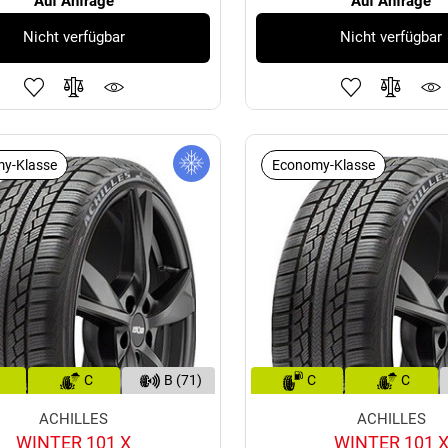
Auf Anfrage
Auf Anfrage
Nicht verfügbar
Nicht verfügbar
y-Klasse
Economy-Klasse
C
B (71)
C
C
ACHILLES
ACHILLES
WINTER 101 X
WINTER 101 