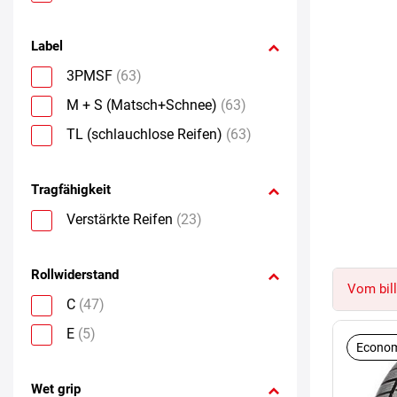
Label
3PMSF
(63)
M + S (Matsch+Schnee)
(63)
TL (schlauchlose Reifen)
(63)
Tragfähigkeit
Verstärkte Reifen
(23)
Rollwiderstand
Vom bill
C
(47)
E
(5)
Econom
Wet grip