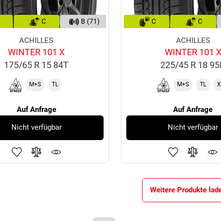
C
B (71)
C
C
ACHILLES
ACHILLES
WINTER 101 X
WINTER 101 
175/65 R 15 84T
225/45 R 18 9
M+S
TL
M+S
TL
X
Auf Anfrage
Auf Anfrage
Nicht verfügbar
Nicht verfügbar
Weitere Produkte lad