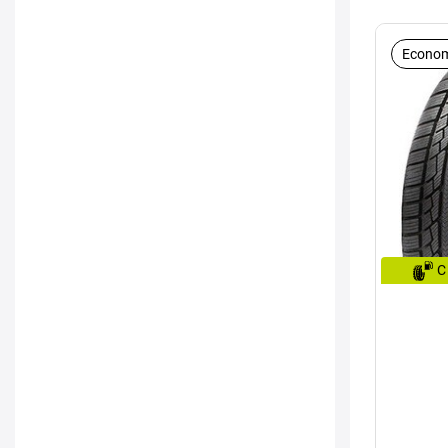
Econom
C