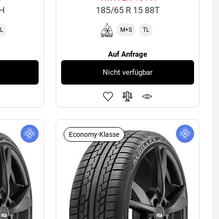
4H
185/65 R 15 88T
L
M+S
TL
Auf Anfrage
Nicht verfügbar
Economy-Klasse