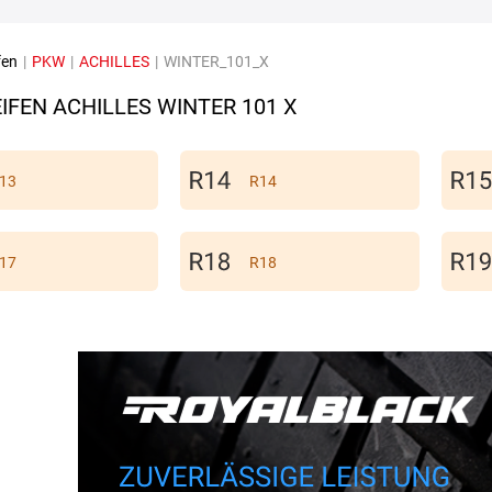
fen
|
PKW
|
ACHILLES
|
WINTER_101_X
IFEN ACHILLES WINTER 101 X
13
R14
17
R18