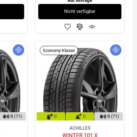
Auf Anfrage
Nicht verfügbar
Economy-Klasse
B (71)
C
C
B (71)
ACHILLES
X
WINTER 101 X