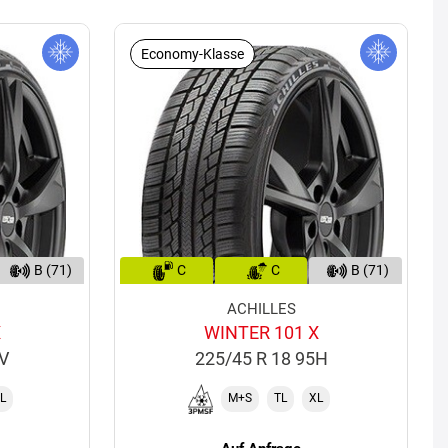
Economy-Klasse
B (71)
C
C
B (71)
ACHILLES
X
WINTER 101 X
4V
225/45 R 18 95H
L
M+S
TL
XL