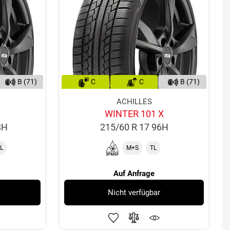
B (71)
C
C
B (71)
ACHILLES
X
WINTER 101 X
8H
215/60 R 17 96H
L
M+S
TL
Auf Anfrage
Nicht verfügbar