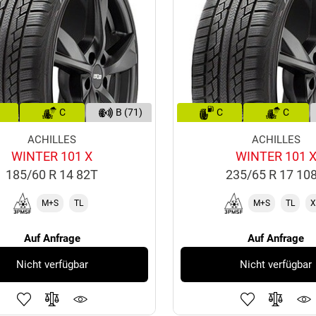
C
B (71)
C
C
ACHILLES
ACHILLES
WINTER 101 X
WINTER 101 
185/60 R 14 82T
235/65 R 17 10
M+S
TL
M+S
TL
X
Auf Anfrage
Auf Anfrage
Nicht verfügbar
Nicht verfügbar