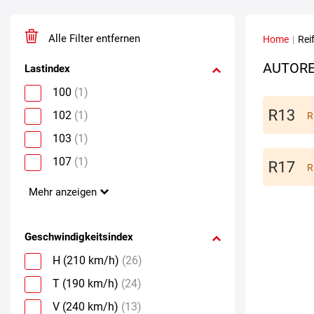
Alle Filter entfernen
Home
|
Rei
AUTORE
Lastindex
100
(1)
102
(1)
R
103
(1)
107
(1)
R
Mehr anzeigen
Geschwindigkeitsindex
H (210 km/h)
(26)
T (190 km/h)
(24)
V (240 km/h)
(13)