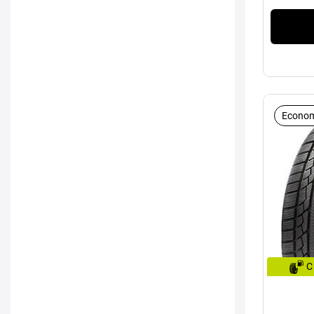
Econom
C