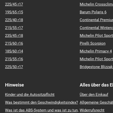
225/45 r17
Michelin Crossclim
195/65 r15
Barum Polaris 6
225/40 r18
Continental Premiu
215/55 r17
Continental Winter
235/45 r18
Michelin Pilot Sport
215/60 r16
Pirelli Scorpion
185/60 r14
Michelin Primacy 4
215/55 r16
Michelin Pilot Sport
225/50 r17
Bridgestone Blizza
Hinweise
Alles über das 
Kinder und die Autositzpflicht
Über den Einkauf
Was bestimmt den Geschwindigkeitsindex?
Allgemeine Geschä
Was ist das ABS-System und was ist zu tun,
Widerrufsrecht