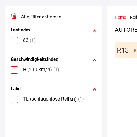
Alle Filter entfernen
Home
|
Rei
AUTORE
Lastindex
83
(1)
R
Geschwindigkeitsindex
H (210 km/h)
(1)
Label
TL (schlauchlose Reifen)
(1)