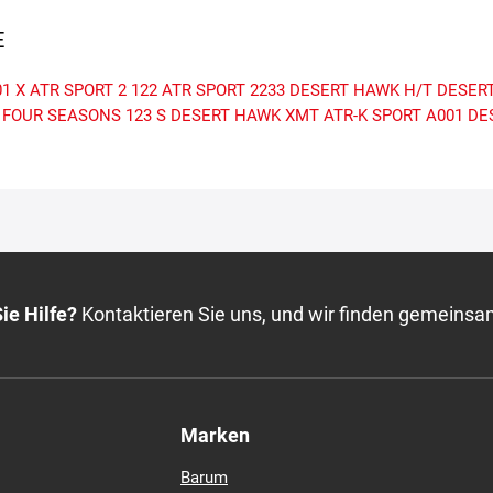
E
1 X
ATR SPORT 2
122
ATR SPORT
2233
DESERT HAWK H/T
DESERT
FOUR SEASONS
123 S
DESERT HAWK XMT
ATR-K SPORT
A001
DE
ie Hilfe?
Kontaktieren Sie uns, und wir finden gemeinsa
Marken
Barum