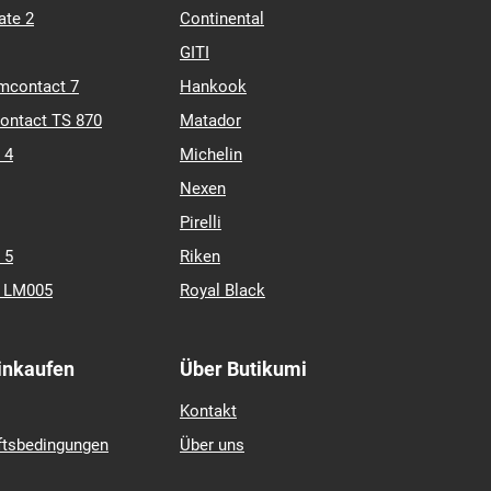
ate 2
Continental
GITI
mcontact 7
Hankook
contact TS 870
Matador
 4
Michelin
Nexen
Pirelli
 5
Riken
k LM005
Royal Black
Einkaufen
Über Butikumi
Kontakt
ftsbedingungen
Über uns