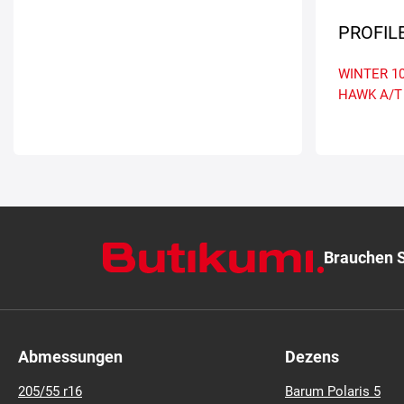
PROFIL
WINTER 10
HAWK A/T
Brauchen S
Abmessungen
Dezens
205/55 r16
Barum Polaris 5