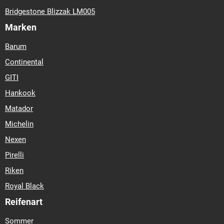
Bridgestone Blizzak LM005
Marken
Barum
Continental
GITI
Hankook
Matador
Michelin
Nexen
Pirelli
Riken
Royal Black
Reifenart
Sommer