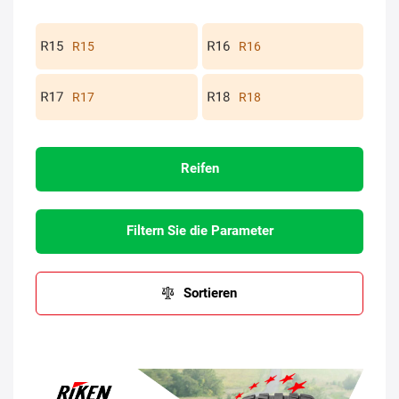
R15
R16
R17
R18
Reifen
Filtern Sie die Parameter
Sortieren