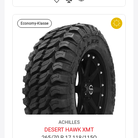
Economy-Klasse
ACHILLES
DESERT HAWK XMT
265/70 R 17 118/115Q