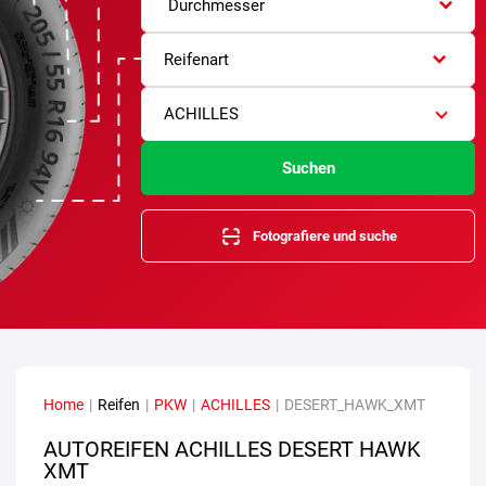
Durchmesser
Reifenart
ACHILLES
Suchen
Fotografiere und suche
Home
|
Reifen
|
PKW
|
ACHILLES
|
DESERT_HAWK_XMT
AUTOREIFEN ACHILLES DESERT HAWK
XMT