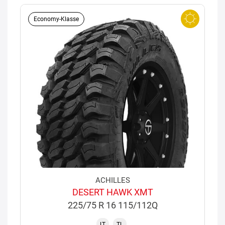
Economy-Klasse
ACHILLES
DESERT HAWK XMT
225/75 R 16 115/112Q
LT
TL