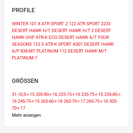
PROFILE
WINTER 101 X
ATR SPORT 2
122
ATR SPORT
2233
DESERT HAWK H/T
DESERT HAWK H/T 2
DESERT
HAWK UHP
ATR-K ECO
DESERT HAWK A/T
FOUR
SEASONS
123 S
ATR-K SPORT
A001
DESERT HAWK
A/P
838-MT
PLATINUM
112
DESERT HAWK M/T
PLATINUM 7
GRÖSSEN
31-10,5-r-15
205-80-r-16
225-75-r-16
235-75-r-15
235-85-r-
16
245-75-r-15
265-60-r-18
265-70-r-17
265-75-r-16
305-
70-r-17
Mehr anzeigen