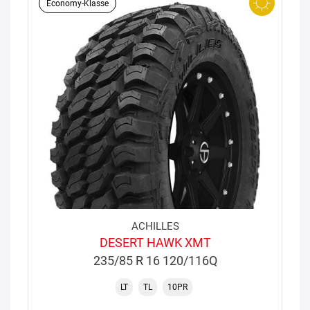
Economy-Klasse
ACHILLES
DESERT HAWK XMT
235/85 R 16 120/116Q
LT
TL
10PR