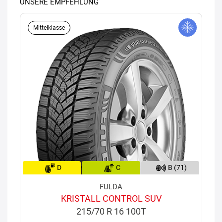
UNSERE EMPFEHLUNG
Mittelklasse
D
C
B (71)
FULDA
KRISTALL CONTROL SUV
215/70 R 16 100T