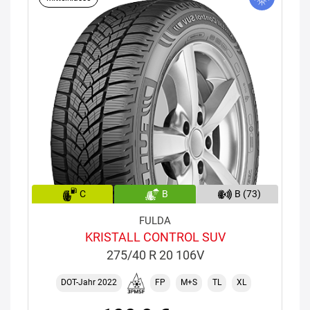
C
B
B (73)
FULDA
KRISTALL CONTROL SUV
275/40 R 20 106V
DOT-Jahr 2022
FP
M+S
TL
XL