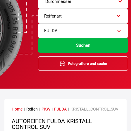
Durchmesser
Reifenart
FULDA
Suchen
Fotografiere und suche
Home
|
Reifen
|
PKW
|
FULDA
|
KRISTALL_CONTROL_SUV
AUTOREIFEN FULDA KRISTALL
CONTROL SUV