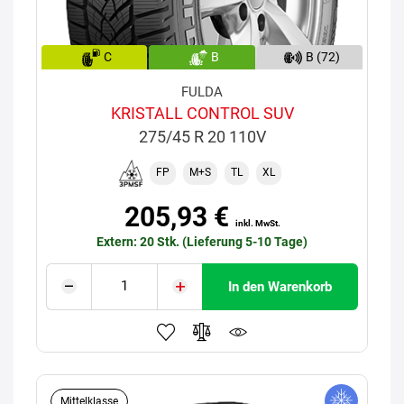
C
B
B (72)
FULDA
KRISTALL CONTROL SUV
275/45 R 20 110V
FP
M+S
TL
XL
205,93 €
inkl. MwSt.
Extern: 20 Stk. (Lieferung 5-10 Tage)
In den Warenkorb
Mittelklasse