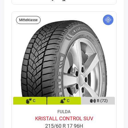
Mittelklasse
C
C
B (72)
FULDA
KRISTALL CONTROL SUV
215/60 R 17 96H