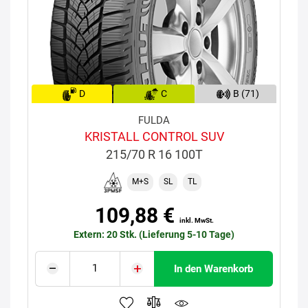
D
C
B (71)
FULDA
KRISTALL CONTROL SUV
215/70 R 16 100T
M+S
SL
TL
109,88 €
inkl. MwSt.
Extern: 20 Stk. (Lieferung 5-10 Tage)
In den Warenkorb