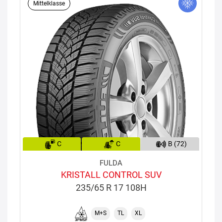
Mittelklasse
C
C
B (72)
FULDA
KRISTALL CONTROL SUV
235/65 R 17 108H
M+S
TL
XL