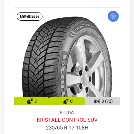
Mittelklasse
C
C
B (72)
FULDA
KRISTALL CONTROL SUV
235/65 R 17 108H