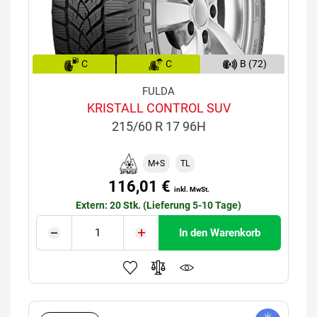
C
C
B (72)
FULDA
KRISTALL CONTROL SUV
215/60 R 17 96H
M+S
TL
116,01 €
inkl. MwSt.
Extern: 20 Stk. (Lieferung 5-10 Tage)
In den Warenkorb