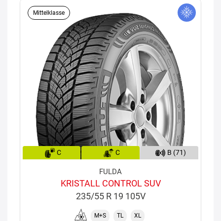
Mittelklasse
C
C
B (71)
FULDA
KRISTALL CONTROL SUV
235/55 R 19 105V
M+S
TL
XL