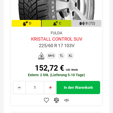
D
C
B (72)
FULDA
KRISTALL CONTROL SUV
225/60 R 17 103V
M+S
TL
XL
152,72 €
inkl. MwSt.
Extern: 2 Stk. (Lieferung 5-10 Tage)
In den Warenkorb