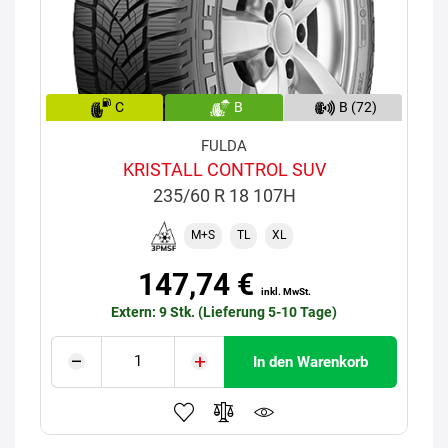
C
B
B (72)
FULDA
KRISTALL CONTROL SUV
235/60 R 18 107H
M+S
TL
XL
147,74 €
inkl. MwSt.
Extern: 9 Stk. (Lieferung 5-10 Tage)
In den Warenkorb