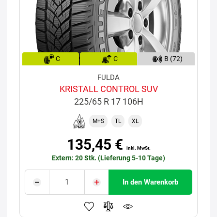
C
C
B (72)
FULDA
KRISTALL CONTROL SUV
225/65 R 17 106H
M+S
TL
XL
135,45 €
inkl. MwSt.
Extern: 20 Stk. (Lieferung 5-10 Tage)
In den Warenkorb