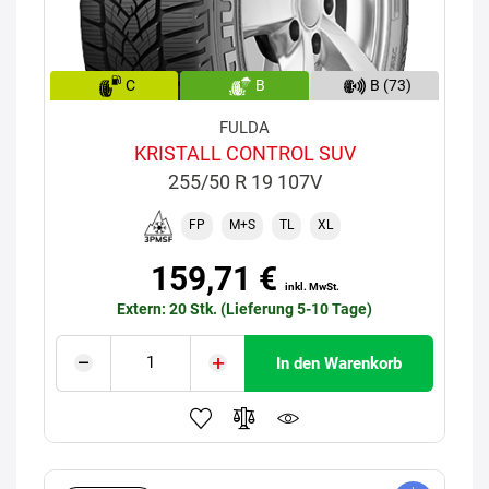
C
B
B (73)
FULDA
KRISTALL CONTROL SUV
255/50 R 19 107V
FP
M+S
TL
XL
159,71 €
inkl. MwSt.
Extern: 20 Stk. (Lieferung 5-10 Tage)
In den Warenkorb