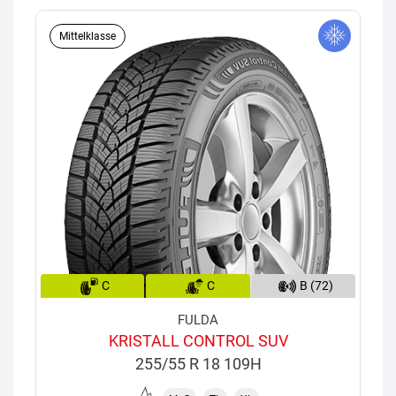
Mittelklasse
C
C
B (72)
FULDA
KRISTALL CONTROL SUV
255/55 R 18 109H