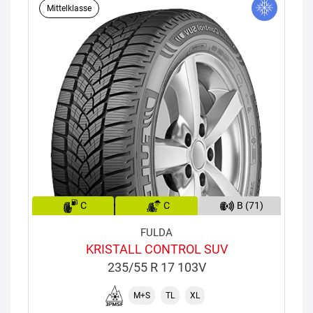
Mittelklasse
C
C
B (71)
FULDA
KRISTALL CONTROL SUV
235/55 R 17 103V
M+S
TL
XL