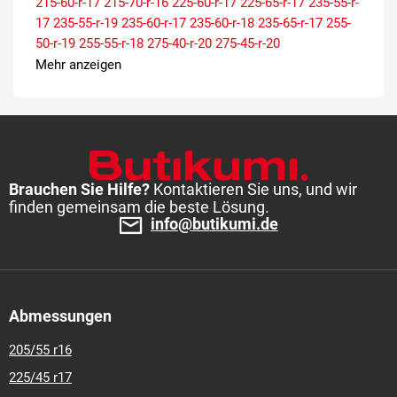
215-60-r-17
215-70-r-16
225-60-r-17
225-65-r-17
235-55-r-
17
235-55-r-19
235-60-r-17
235-60-r-18
235-65-r-17
255-
50-r-19
255-55-r-18
275-40-r-20
275-45-r-20
Mehr anzeigen
Brauchen Sie Hilfe?
Kontaktieren Sie uns, und wir
finden gemeinsam die beste Lösung.
info@butikumi.de
Abmessungen
205/55 r16
225/45 r17