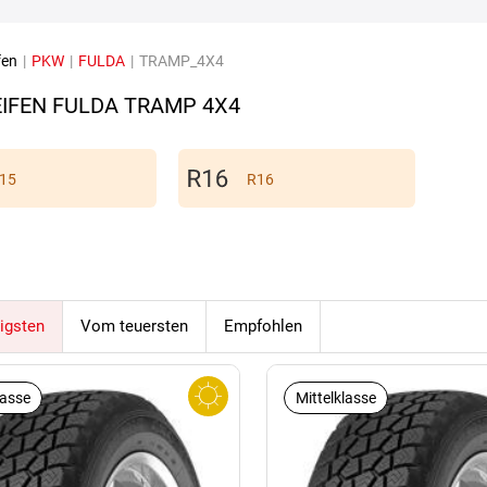
fen
|
PKW
|
FULDA
|
TRAMP_4X4
IFEN FULDA TRAMP 4X4
15
R16
igsten
Vom teuersten
Empfohlen
lasse
Mittelklasse