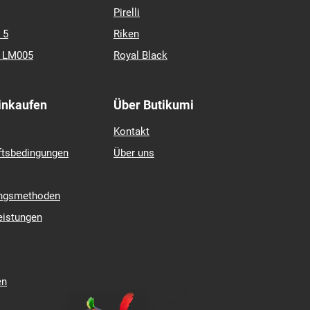
Pirelli
 5
Riken
k LM005
Royal Black
Einkaufen
Über Butikumi
Kontakt
ftsbedingungen
Über uns
ungsmethoden
eistungen
en