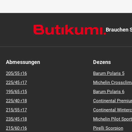
Brauchen S
Abmessungen
Dezens
205/55 r16
Barum Polaris 5
225/45 r17
Michelin Crossclim
195/65 r15
Barum Polaris 6
225/40 r18
Continental Premiu
215/55 r17
Continental Winter
235/45 r18
Michelin Pilot Sport
215/60 r16
Pirelli Scorpion