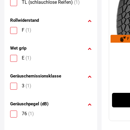
TL (schlauchlose Reifen)
(1)
Rollwiderstand
F
(1)
F
Wet grip
E
(1)
Geräuschemissionsklasse
3
(1)
Geräuschpegel (dB)
76
(1)