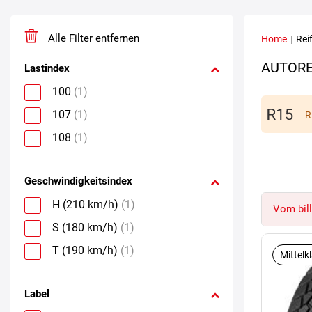
Alle Filter entfernen
Home
|
Rei
AUTORE
Lastindex
100
(1)
107
(1)
R
108
(1)
Geschwindigkeitsindex
H (210 km/h)
(1)
Vom bill
S (180 km/h)
(1)
T (190 km/h)
(1)
Mittelk
Label