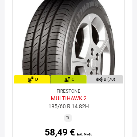
D
C
B (70)
FIRESTONE
MULTIHAWK 2
185/60 R 14 82H
TL
58,49 €
inkl. MwSt.