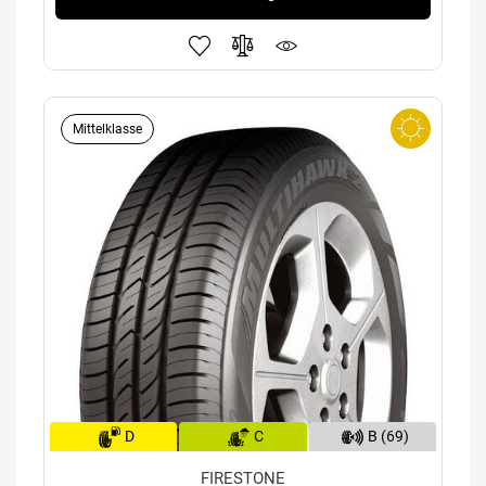
Mittelklasse
D
C
B (69)
FIRESTONE