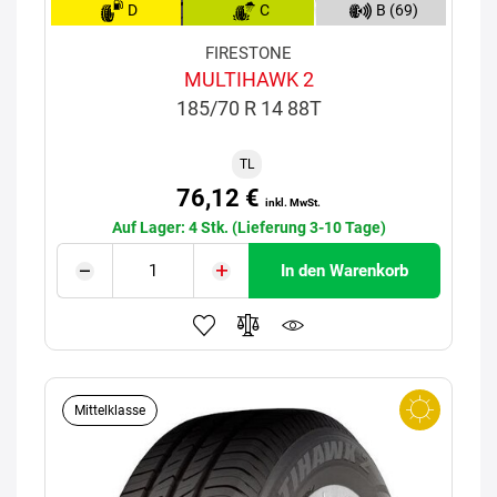
D
C
B (69)
FIRESTONE
MULTIHAWK 2
185/70 R 14 88T
TL
76,12 €
inkl. MwSt.
Auf Lager: 4 Stk. (Lieferung 3-10 Tage)
In den Warenkorb
Mittelklasse