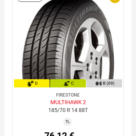
D
C
B (69)
FIRESTONE
MULTIHAWK 2
185/70 R 14 88T
TL
76,12 €