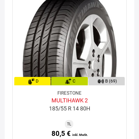
D
C
B (69)
FIRESTONE
MULTIHAWK 2
185/55 R 14 80H
TL
80,5 €
inkl. MwSt.