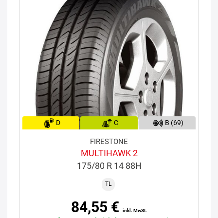
D
C
B (69)
FIRESTONE
MULTIHAWK 2
175/80 R 14 88H
TL
84,55 €
inkl. MwSt.