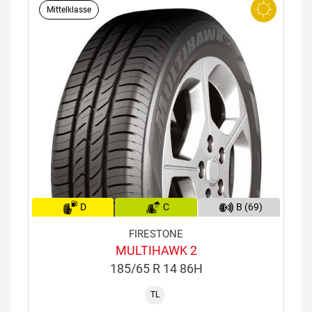
Mittelklasse
D
C
B (69)
FIRESTONE
MULTIHAWK 2
185/65 R 14 86H
TL