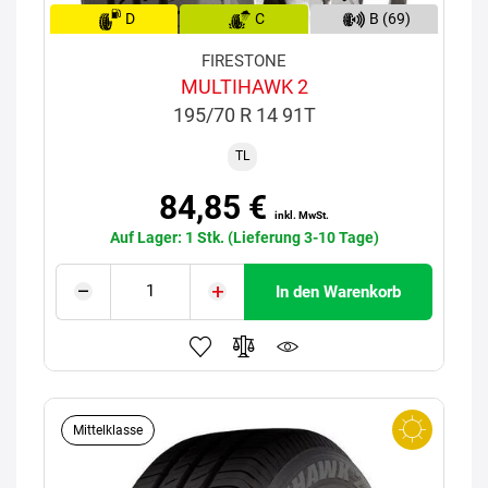
D
C
B (69)
FIRESTONE
MULTIHAWK 2
195/70 R 14 91T
TL
84,85 €
inkl. MwSt.
Auf Lager: 1 Stk. (Lieferung 3-10 Tage)
In den Warenkorb
Mittelklasse