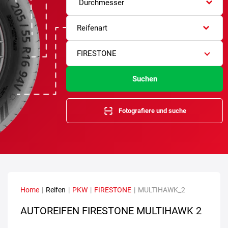
Durchmesser
Reifenart
FIRESTONE
Suchen
Fotografiere und suche
Home
|
Reifen
|
PKW
|
FIRESTONE
|
MULTIHAWK_2
AUTOREIFEN FIRESTONE MULTIHAWK 2