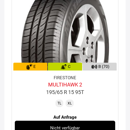
E
C
B (70)
FIRESTONE
MULTIHAWK 2
195/65 R 15 95T
TL
XL
Auf Anfrage
Nicht verfügbar