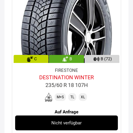
C
B
B (72)
FIRESTONE
DESTINATION WINTER
235/60 R 18 107H
M+S
TL
XL
Auf Anfrage
Nicht verfügbar