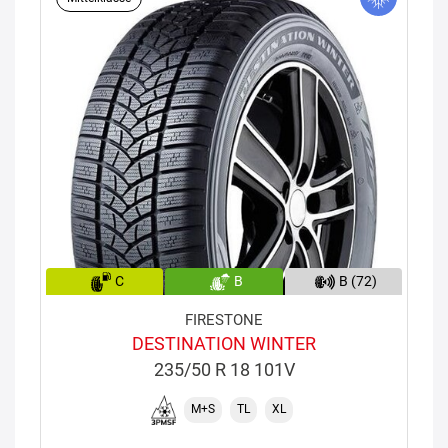
C
B
B (72)
FIRESTONE
DESTINATION WINTER
235/50 R 18 101V
M+S
TL
XL