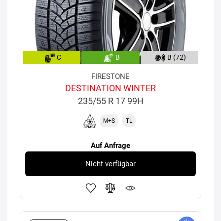
C
B
B (72)
FIRESTONE
DESTINATION WINTER
235/55 R 17 99H
M+S
TL
Auf Anfrage
Nicht verfügbar