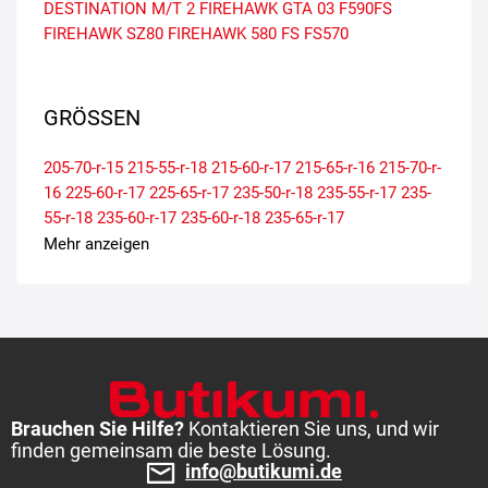
DESTINATION M/T 2
FIREHAWK GTA 03
F590FS
FIREHAWK SZ80
FIREHAWK 580 FS
FS570
GRÖSSEN
205-70-r-15
215-55-r-18
215-60-r-17
215-65-r-16
215-70-r-
16
225-60-r-17
225-65-r-17
235-50-r-18
235-55-r-17
235-
55-r-18
235-60-r-17
235-60-r-18
235-65-r-17
Mehr anzeigen
Brauchen Sie Hilfe?
Kontaktieren Sie uns, und wir
finden gemeinsam die beste Lösung.
info@butikumi.de