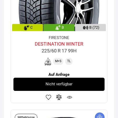
C
B
B (72)
FIRESTONE
DESTINATION WINTER
225/60 R 17 99H
M+S
TL
Auf Anfrage
Nicht verfügbar
Mittelklasse