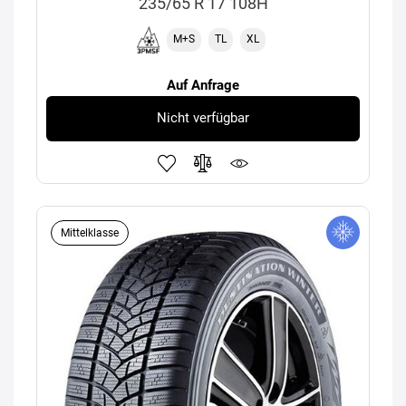
235/65 R 17 108H
M+S
TL
XL
Auf Anfrage
Nicht verfügbar
Mittelklasse