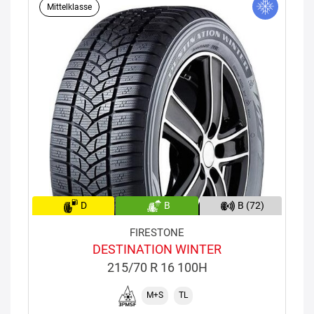
Mittelklasse
D
B
B (72)
FIRESTONE
DESTINATION WINTER
215/70 R 16 100H
M+S
TL