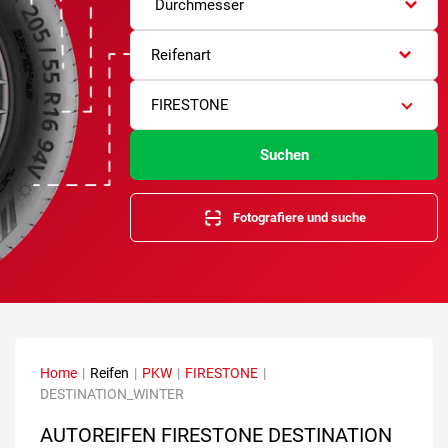
Durchmesser
Reifenart
FIRESTONE
Suchen
Fotografiere und suche
Home
|
Reifen
|
PKW
|
FIRESTONE
|
DESTINATION_WINTER
AUTOREIFEN FIRESTONE DESTINATION