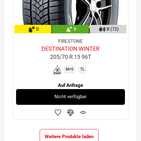
D
B
B (72)
FIRESTONE
DESTINATION WINTER
205/70 R 15 96T
M+S
TL
Auf Anfrage
Nicht verfügbar
Weitere Produkte laden