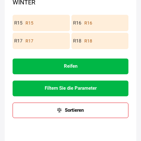
WINTER
R15
R16
R17
R18
Reifen
Filtern Sie die Parameter
Sortieren