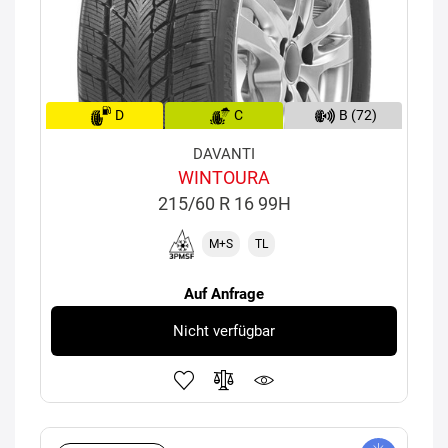
D
C
B (72)
DAVANTI
WINTOURA
215/60 R 16 99H
M+S
TL
Auf Anfrage
Nicht verfügbar