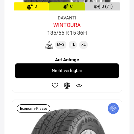
D
C
B (71)
DAVANTI
WINTOURA
185/55 R 15 86H
M+S
TL
XL
Auf Anfrage
Nicht verfügbar
Economy-Klasse