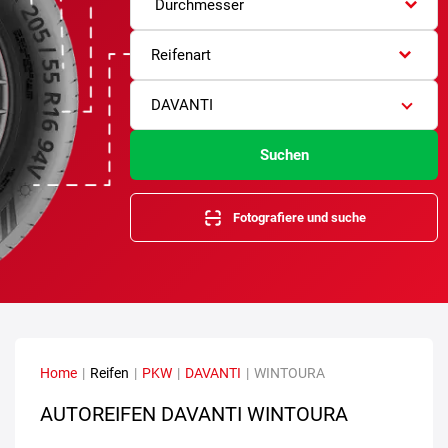
Durchmesser
Reifenart
DAVANTI
Suchen
Fotografiere und suche
Home
|
Reifen
|
PKW
|
DAVANTI
|
WINTOURA
AUTOREIFEN DAVANTI WINTOURA