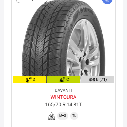
D
C
B (71)
DAVANTI
WINTOURA
165/70 R 14 81T
M+S
TL