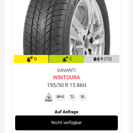
D
C
B (72)
DAVANTI
WINTOURA
195/50 R 15 86H
M+S
TL
XL
Auf Anfrage
Nicht verfügbar