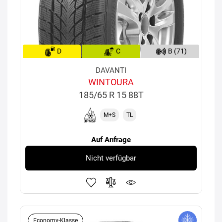
D
C
B (71)
DAVANTI
WINTOURA
185/65 R 15 88T
M+S
TL
Auf Anfrage
Nicht verfügbar
Economy-Klasse