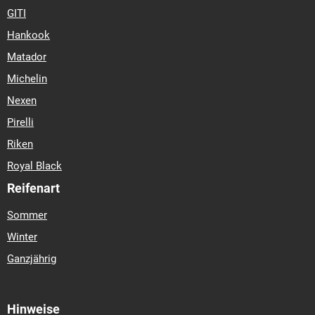
GITI
Hankook
Matador
Michelin
Nexen
Pirelli
Riken
Royal Black
Reifenart
Sommer
Winter
Ganzjährig
Hinweise