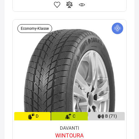
Economy-Klasse
D
C
B (71)
DAVANTI
WINTOURA