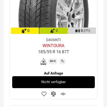
D
C
B (71)
DAVANTI
WINTOURA
185/55 R 16 87T
M+S
TL
Auf Anfrage
Nicht verfügbar