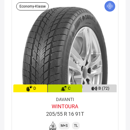
Economy-Klasse
D
C
B (72)
DAVANTI
WINTOURA
205/55 R 16 91T
M+S
TL