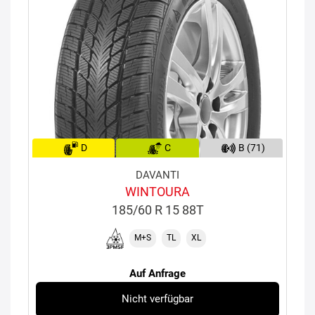
D
C
B (71)
DAVANTI
WINTOURA
185/60 R 15 88T
M+S
TL
XL
Auf Anfrage
Nicht verfügbar