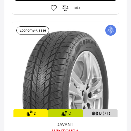
Economy-Klasse
D
C
B (71)
DAVANTI