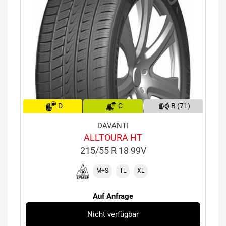
D
C
B (71)
DAVANTI
ALLTOURA HT
215/55 R 18 99V
M+S
TL
XL
Auf Anfrage
Nicht verfügbar