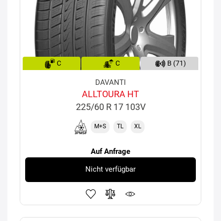
C
C
B (71)
DAVANTI
ALLTOURA HT
225/60 R 17 103V
M+S
TL
XL
Auf Anfrage
Nicht verfügbar