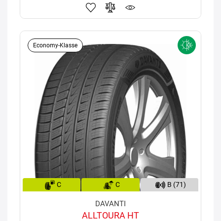
Economy-Klasse
C
C
B (71)
DAVANTI
ALLTOURA HT