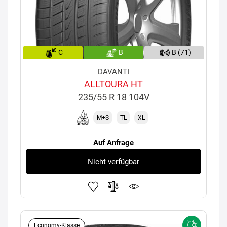
C
B
B (71)
DAVANTI
ALLTOURA HT
235/55 R 18 104V
M+S
TL
XL
Auf Anfrage
Nicht verfügbar
Economy-Klasse