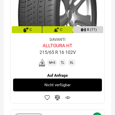
C
C
B (71)
DAVANTI
ALLTOURA HT
215/65 R 16 102V
M+S
TL
XL
Auf Anfrage
Nicht verfügbar