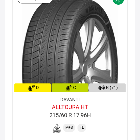
D
C
B (71)
DAVANTI
ALLTOURA HT
215/60 R 17 96H
M+S
TL