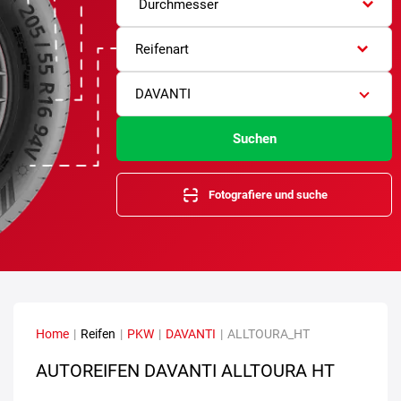
Durchmesser
Reifenart
DAVANTI
Suchen
Fotografiere und suche
Home
|
Reifen
|
PKW
|
DAVANTI
|
ALLTOURA_HT
AUTOREIFEN DAVANTI ALLTOURA HT