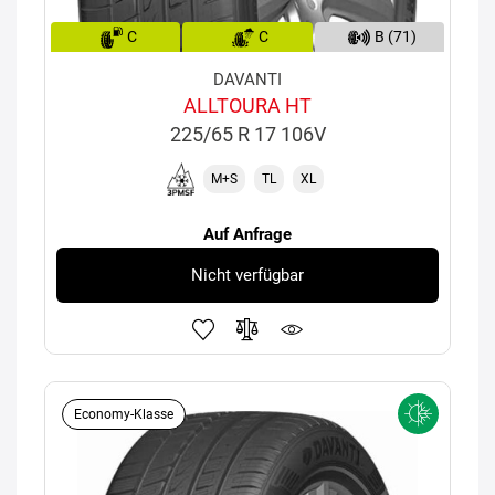
C
C
B (71)
DAVANTI
ALLTOURA HT
225/65 R 17 106V
M+S
TL
XL
Auf Anfrage
Nicht verfügbar
Economy-Klasse