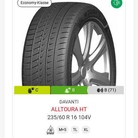
Economy-Klasse
C
B
B (71)
DAVANTI
ALLTOURA HT
235/60 R 16 104V
M+S
TL
XL