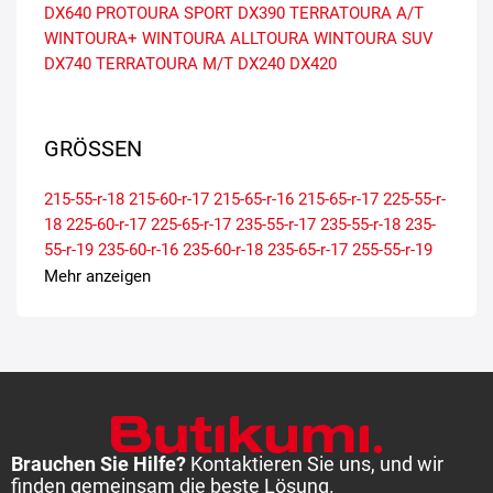
DX640
PROTOURA SPORT
DX390
TERRATOURA A/T
WINTOURA+
WINTOURA
ALLTOURA
WINTOURA SUV
DX740
TERRATOURA M/T
DX240
DX420
GRÖSSEN
215-55-r-18
215-60-r-17
215-65-r-16
215-65-r-17
225-55-r-
18
225-60-r-17
225-65-r-17
235-55-r-17
235-55-r-18
235-
55-r-19
235-60-r-16
235-60-r-18
235-65-r-17
255-55-r-19
Mehr anzeigen
Brauchen Sie Hilfe?
Kontaktieren Sie uns, und wir
finden gemeinsam die beste Lösung.