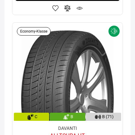
Economy-Klasse
C
B
B (71)
DAVANTI