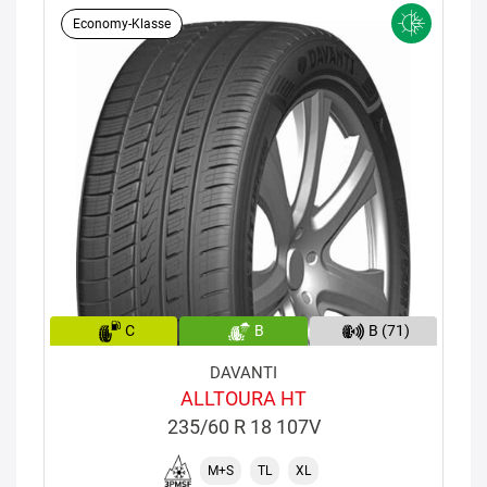
Economy-Klasse
C
B
B (71)
DAVANTI
ALLTOURA HT
235/60 R 18 107V
M+S
TL
XL