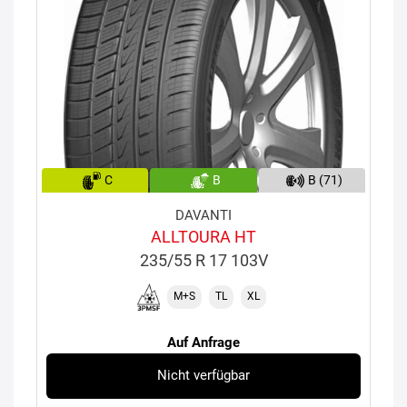
C
B
B (71)
DAVANTI
ALLTOURA HT
235/55 R 17 103V
M+S
TL
XL
Auf Anfrage
Nicht verfügbar