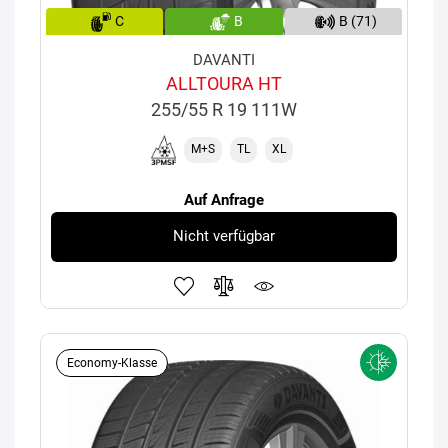
C
B
B (71)
DAVANTI
ALLTOURA HT
255/55 R 19 111W
M+S
TL
XL
Auf Anfrage
Nicht verfügbar
Economy-Klasse