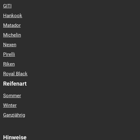
GITI
Hankook
Matador
Michelin
Nexen
Pirelli
Riken
Royal Black
Reifenart
Sommer
Winter
Ganzjährig
Hinweise