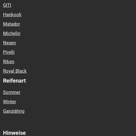
GITI
Hankook
Matador
Michelin
Nexen
Pirelli
Riken
Royal Black
Reifenart
Sommer
Winter
Ganzjährig
Hinweise