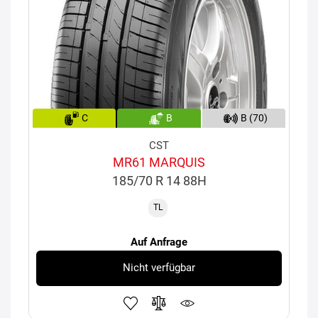
C
B
B (70)
CST
MR61 MARQUIS
185/70 R 14 88H
TL
Auf Anfrage
Nicht verfügbar