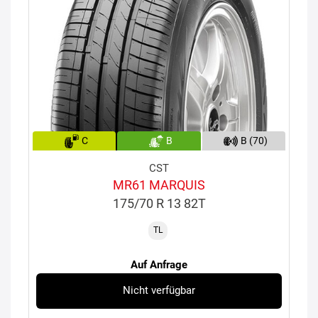
C
B
B (70)
CST
MR61 MARQUIS
175/70 R 13 82T
TL
Auf Anfrage
Nicht verfügbar