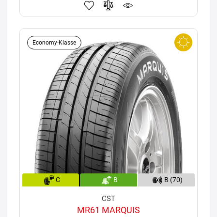
Economy-Klasse
C
B
B (70)
CST
MR61 MARQUIS