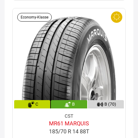
Economy-Klasse
C
B
B (70)
CST
MR61 MARQUIS
185/70 R 14 88T