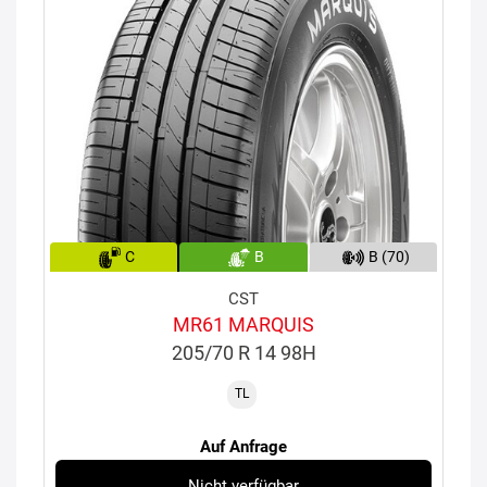
C
B
B (70)
CST
MR61 MARQUIS
205/70 R 14 98H
TL
Auf Anfrage
Nicht verfügbar