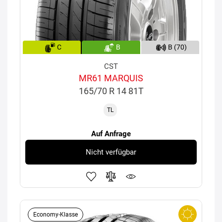
C
B
B (70)
CST
MR61 MARQUIS
165/70 R 14 81T
TL
Auf Anfrage
Nicht verfügbar
Economy-Klasse