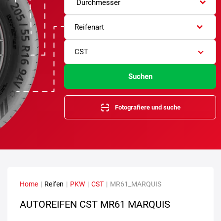
Durchmesser
Reifenart
CST
Suchen
Fotografiere und suche
Home
|
Reifen
|
PKW
|
CST
|
MR61_MARQUIS
AUTOREIFEN CST MR61 MARQUIS