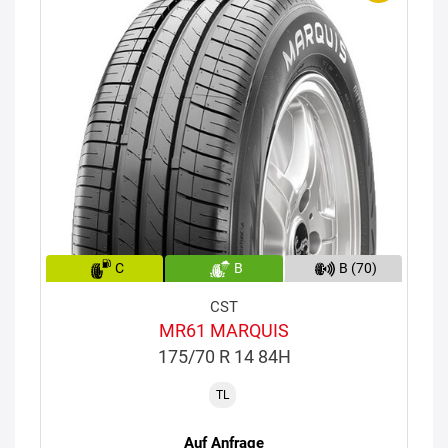
C
B
B (70)
CST
MR61 MARQUIS
175/70 R 14 84H
TL
Auf Anfrage