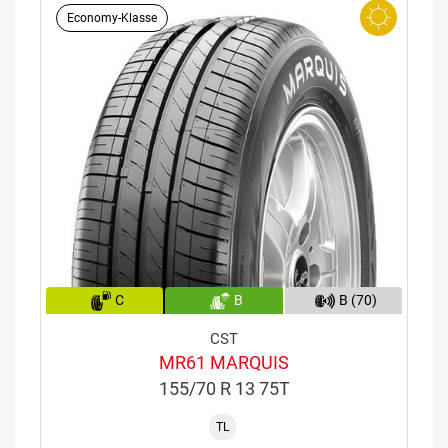
Economy-Klasse
C
B
B (70)
CST
MR61 MARQUIS
155/70 R 13 75T
TL