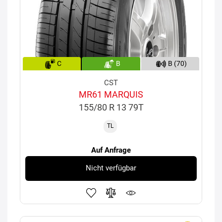
C
B
B (70)
CST
MR61 MARQUIS
155/80 R 13 79T
TL
Auf Anfrage
Nicht verfügbar