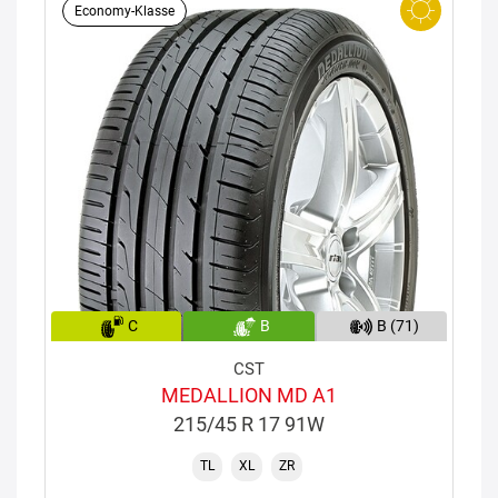
Economy-Klasse
C
B
B (71)
CST
MEDALLION MD A1
215/45 R 17 91W
TL
XL
ZR