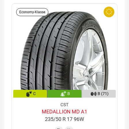
Economy-Klasse
C
B
B (71)
CST
MEDALLION MD A1
235/50 R 17 96W