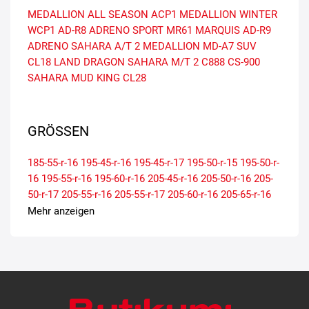
MEDALLION ALL SEASON ACP1
MEDALLION WINTER
WCP1
AD-R8 ADRENO SPORT
MR61 MARQUIS
AD-R9
ADRENO
SAHARA A/T 2
MEDALLION MD-A7 SUV
CL18 LAND DRAGON
SAHARA M/T 2
C888
CS-900
SAHARA
MUD KING CL28
GRÖSSEN
185-55-r-16
195-45-r-16
195-45-r-17
195-50-r-15
195-50-r-
16
195-55-r-16
195-60-r-16
205-45-r-16
205-50-r-16
205-
50-r-17
205-55-r-16
205-55-r-17
205-60-r-16
205-65-r-16
215-45-r-16
215-45-r-17
215-45-r-18
215-50-r-17
215-55-r-
Mehr anzeigen
16
215-55-r-17
215-60-r-16
225-40-r-18
225-45-r-17
225-
45-r-18
225-50-r-16
225-50-r-17
225-50-r-18
225-55-r-16
225-55-r-17
225-60-r-16
235-35-r-19
235-45-r-17
235-45-r-
18
235-50-r-17
235-50-r-18
245-40-r-18
245-45-r-17
245-
45-r-18