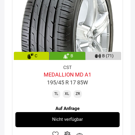
C
B
B (71)
CST
MEDALLION MD A1
195/45 R 17 85W
TL
XL
ZR
Auf Anfrage
Nicht verfügbar