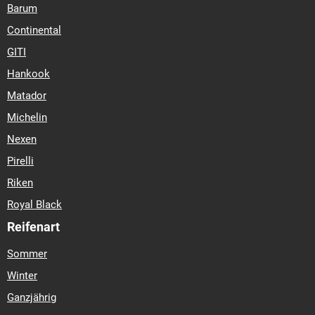
Barum
Continental
GITI
Hankook
Matador
Michelin
Nexen
Pirelli
Riken
Royal Black
Reifenart
Sommer
Winter
Ganzjährig