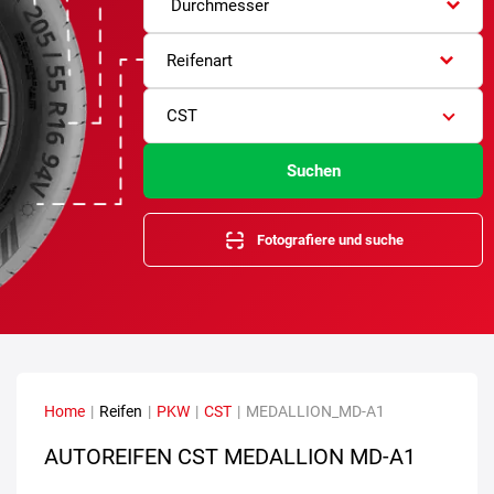
Durchmesser
Reifenart
CST
Suchen
Fotografiere und suche
Home
|
Reifen
|
PKW
|
CST
|
MEDALLION_MD-A1
AUTOREIFEN CST MEDALLION MD-A1