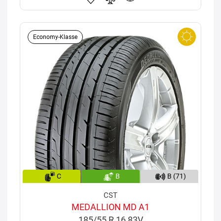
Economy-Klasse
C
B
B (71)
CST
MEDALLION MD A1
185/55 R 16 83V