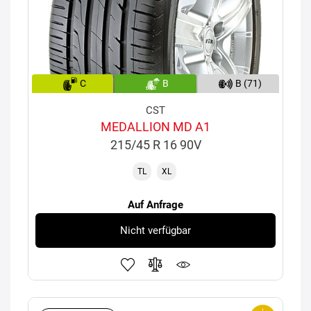
C
B
B (71)
CST
MEDALLION MD A1
215/45 R 16 90V
TL
XL
Auf Anfrage
Nicht verfügbar