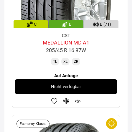
C
B
B (71)
CST
MEDALLION MD A1
205/45 R 16 87W
TL
XL
ZR
Auf Anfrage
Nicht verfügbar
Economy-Klasse