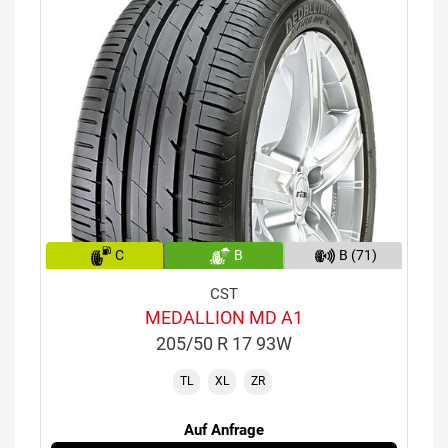
C
B
B (71)
CST
MEDALLION MD A1
205/50 R 17 93W
TL
XL
ZR
Auf Anfrage