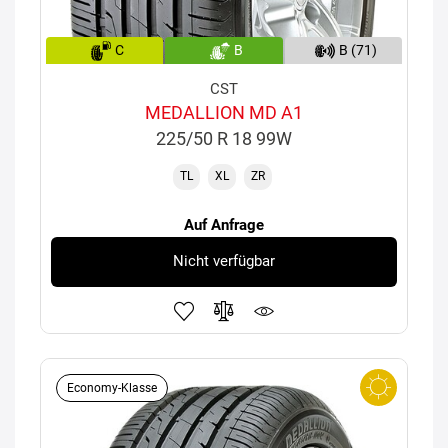
C
B
B (71)
CST
MEDALLION MD A1
225/50 R 18 99W
TL
XL
ZR
Auf Anfrage
Nicht verfügbar
Economy-Klasse