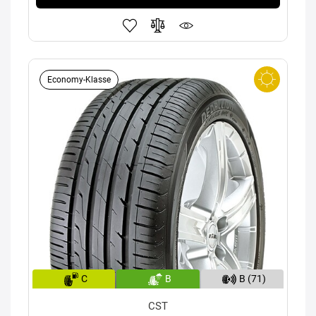
Economy-Klasse
C
B
B (71)
CST