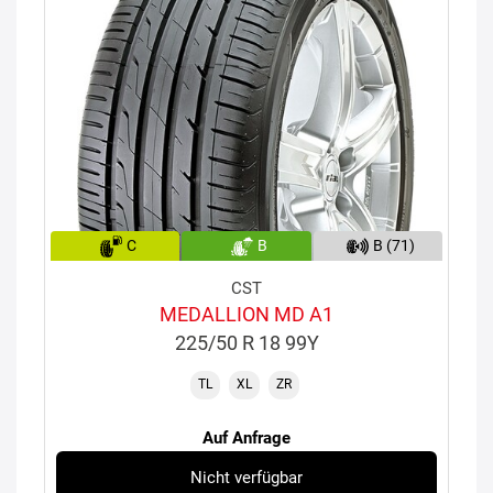
C
B
B (71)
CST
MEDALLION MD A1
225/50 R 18 99Y
TL
XL
ZR
Auf Anfrage
Nicht verfügbar