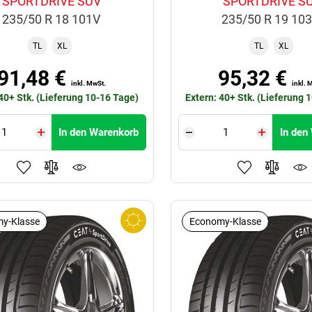
SPORTDRIVE SUV
SPORTDRIVE S
235/50 R 18 101V
235/50 R 19 10
TL
XL
TL
XL
91,48 €
95,32 €
inkl. MwSt.
inkl. 
 40+ Stk. (Lieferung 10-16 Tage)
Extern: 40+ Stk. (Lieferung 
In den Warenkorb
In den
y-Klasse
Economy-Klasse