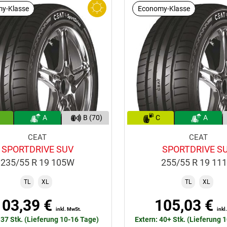
y-Klasse
Economy-Klasse
A
B (70)
C
A
CEAT
CEAT
SPORTDRIVE SUV
SPORTDRIVE S
235/55 R 19 105W
255/55 R 19 11
TL
XL
TL
XL
103,39 €
105,03 €
inkl. MwSt.
inkl
 37 Stk. (Lieferung 10-16 Tage)
Extern: 40+ Stk. (Lieferung 