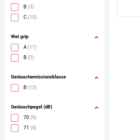
B
(3)
C
(10)
Wet grip
A
(11)
B
(2)
Geräuschemissionsklasse
B
(13)
Geräuschpegel (dB)
70
(9)
71
(4)