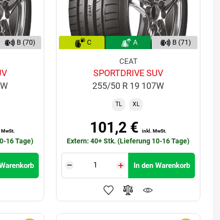
B (70)
C
A
B (71)
CEAT
UV
SPORTDRIVE SUV
4W
255/50 R 19 107W
TL
XL
101,2 €
. MwSt.
inkl. MwSt.
10-16 Tage)
Extern: 40+ Stk. (Lieferung 10-16 Tage)
 Warenkorb
In den Warenkorb