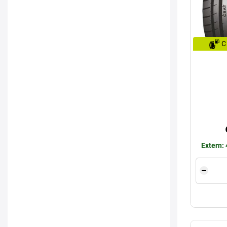
C
Extern: