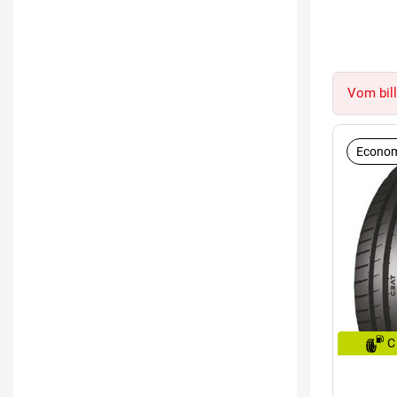
Vom bill
Econom
C