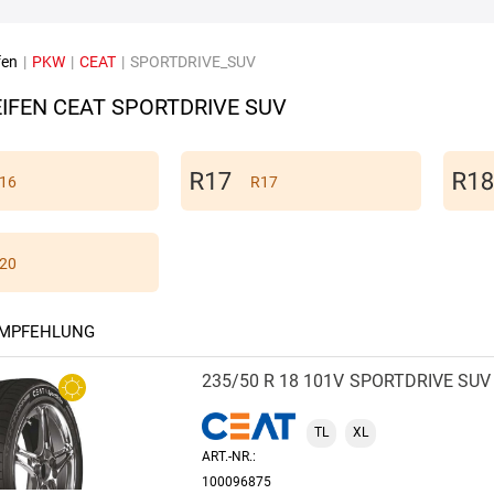
fen
|
PKW
|
CEAT
|
SPORTDRIVE_SUV
IFEN CEAT SPORTDRIVE SUV
16
R17
20
EMPFEHLUNG
235/50 R 18 101V
SPORTDRIVE SUV
TL
XL
ART.-NR.:
100096875