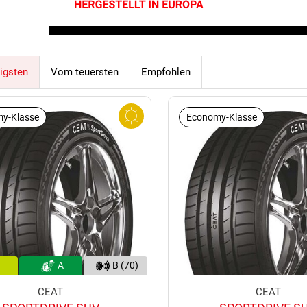
igsten
Vom teuersten
Empfohlen
y-Klasse
Economy-Klasse
A
B (70)
CEAT
CEAT