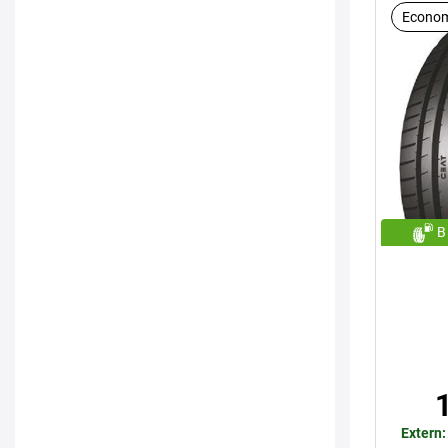
Econom
B
Extern: