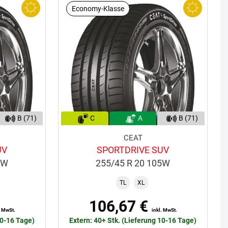
Economy-Klasse
B (71)
C
A
B (71)
CEAT
UV
SPORTDRIVE SUV
1W
255/45 R 20 105W
TL
XL
106,67 €
. MwSt.
inkl. MwSt.
10-16 Tage)
Extern: 40+ Stk. (Lieferung 10-16 Tage)