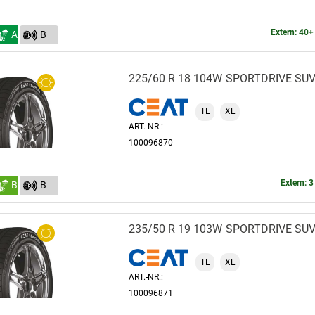
Extern: 40+
A
B
(70)
225/60 R 18 104W
SPORTDRIVE SU
TL
XL
ART.-NR.:
100096870
Extern: 3
B
B
(70)
235/50 R 19 103W
SPORTDRIVE SU
TL
XL
ART.-NR.:
100096871