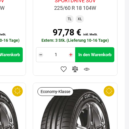
UV
SPORTDRIVE SUV
3W
225/60 R 18 104W
TL
XL
97,78 €
MwSt.
inkl. MwSt.
10-16 Tage)
Extern: 3 Stk. (Lieferung 10-16 Tage)
 Warenkorb
In den Warenkorb
Economy-Klasse