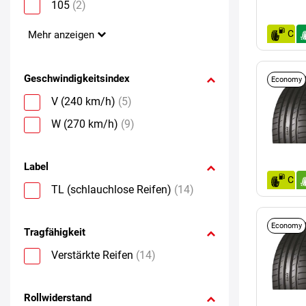
105
(2)
C
Mehr anzeigen
Geschwindigkeitsindex
Economy
V (240 km/h)
(5)
W (270 km/h)
(9)
Label
C
TL (schlauchlose Reifen)
(14)
Economy
Tragfähigkeit
Verstärkte Reifen
(14)
Rollwiderstand