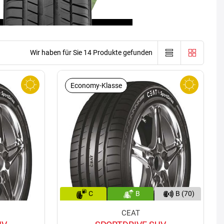
Wir haben für Sie 14 Produkte gefunden
Economy-Klasse
C
B
B (70)
CEAT