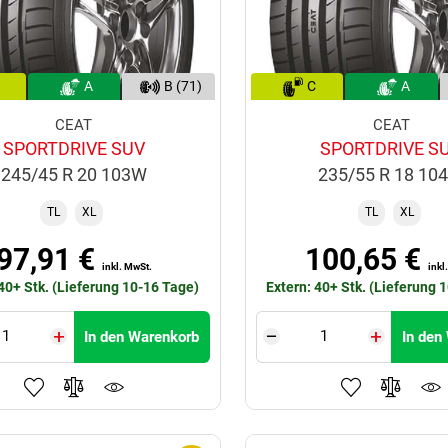
A
B (71)
C
A
CEAT
CEAT
SPORTDRIVE SUV
SPORTDRIVE S
245/45 R 20 103W
235/55 R 18 10
TL
XL
TL
XL
97,91 €
100,65 €
inkl. MwSt.
inkl
 40+ Stk. (Lieferung 10-16 Tage)
Extern: 40+ Stk. (Lieferung 
In den Warenkorb
In den