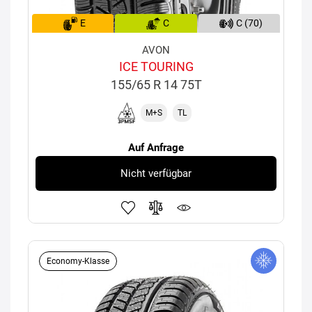
E
C
C (70)
AVON
ICE TOURING
155/65 R 14 75T
M+S
TL
Auf Anfrage
Nicht verfügbar
Economy-Klasse