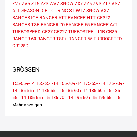
ZV7
ZV5
ZT5
ZZ3
WV7 SNOW
ZX7
ZZ5
ZV3
ZT7
AS7
ALL SEASON
ICE TOURING ST
WT7 SNOW
AX7
RANGER ICE
RANGER ATT
RANGER HTT
CR322
RANGER TSE
RANGER 70
RANGER 65
RANGER A/T
TURBOSPEED CR27
CR227
TURBOSTEEL 11B
CR85
RANGER 60
RANGER TSE+
RANGER 55
TURBOSPEED
CR228D
GRÖSSEN
155-65-r-14
165-65-r-14
165-70-r-14
175-65-r-14
175-70-r-
14
185-55-r-14
185-55-r-15
185-60-r-14
185-60-r-15
185-
65-r-14
185-65-r-15
185-70-r-14
195-60-r-15
195-65-r-15
205-55-r-16
205-65-r-15
Mehr anzeigen