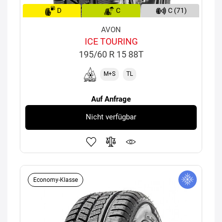
D
C
C (71)
AVON
ICE TOURING
195/60 R 15 88T
M+S
TL
Auf Anfrage
Nicht verfügbar
Economy-Klasse