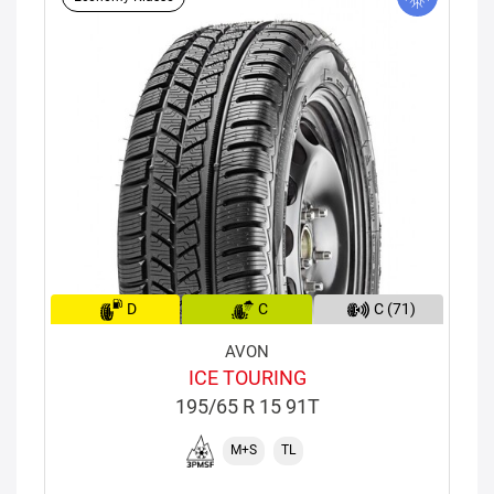
D
C
C (71)
AVON
ICE TOURING
195/65 R 15 91T
M+S
TL