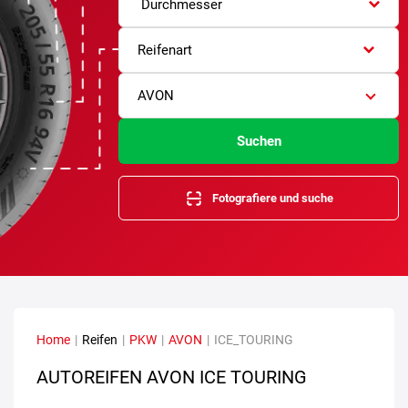
Durchmesser
Reifenart
AVON
Suchen
Fotografiere und suche
Home
|
Reifen
|
PKW
|
AVON
|
ICE_TOURING
AUTOREIFEN AVON ICE TOURING