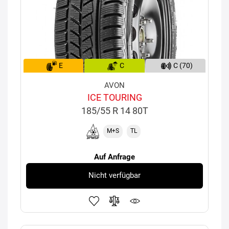
E
C
C (70)
AVON
ICE TOURING
185/55 R 14 80T
M+S
TL
Auf Anfrage
Nicht verfügbar