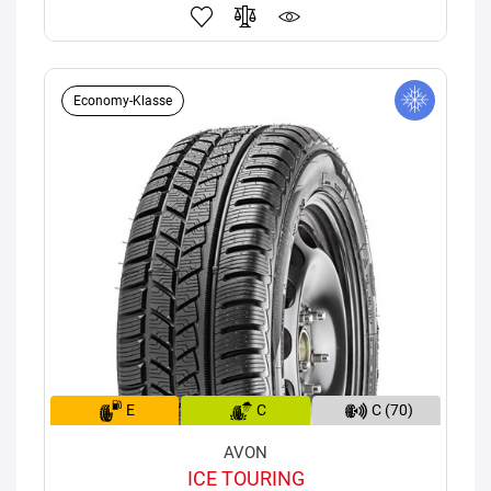
Economy-Klasse
E
C
C (70)
AVON
ICE TOURING