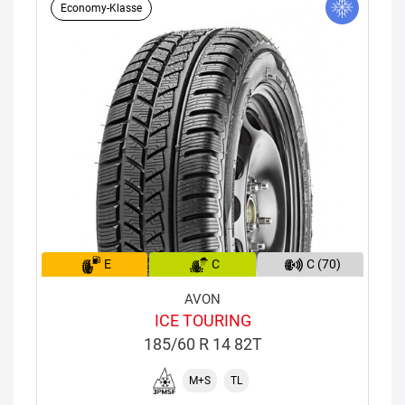
Economy-Klasse
E
C
C (70)
AVON
ICE TOURING
185/60 R 14 82T
M+S
TL