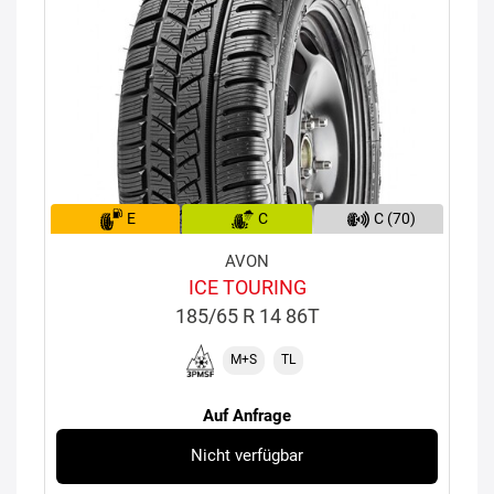
E
C
C (70)
AVON
ICE TOURING
185/65 R 14 86T
M+S
TL
Auf Anfrage
Nicht verfügbar