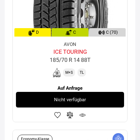
D
C
C (70)
AVON
ICE TOURING
185/70 R 14 88T
M+S
TL
Auf Anfrage
Nicht verfügbar
Economy-Klasse