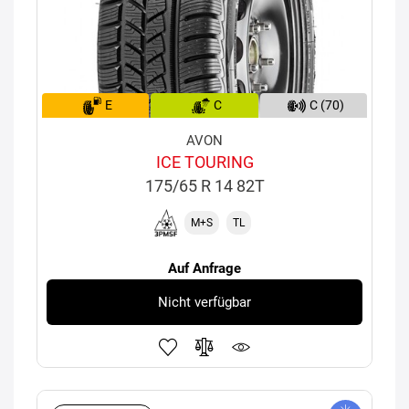
E
C
C (70)
AVON
ICE TOURING
175/65 R 14 82T
M+S
TL
Auf Anfrage
Nicht verfügbar