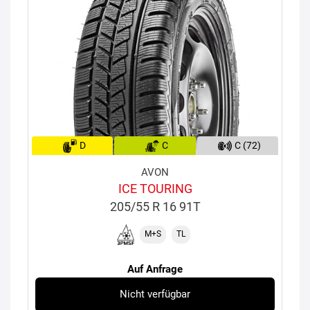
D
C
C (72)
AVON
ICE TOURING
205/55 R 16 91T
M+S
TL
Auf Anfrage
Nicht verfügbar