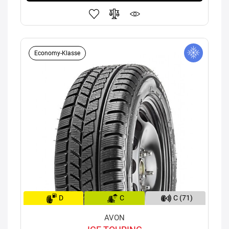
Economy-Klasse
D
C
C (71)
AVON