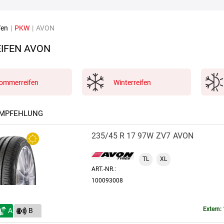
fen
|
PKW
|
AVON
IFEN AVON
ommerreifen
Winterreifen
EMPFEHLUNG
235/45 R 17 97W
ZV7
AVON
TL
XL
ART.-NR.:
100093008
Extern: 
A
B
(70)