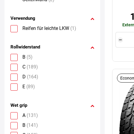
Verwendung
Extern
Reifen für leichte LKW
(1)
Rollwiderstand
B
(5)
C
(189)
D
(164)
Econom
E
(89)
Wet grip
A
(131)
B
(141)