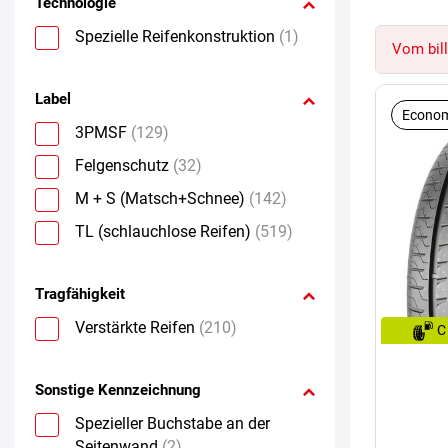
Technologie
Spezielle Reifenkonstruktion
(1)
Vom bill
Label
Econom
3PMSF
(129)
Felgenschutz
(32)
M + S (Matsch+Schnee)
(142)
TL (schlauchlose Reifen)
(519)
Tragfähigkeit
Verstärkte Reifen
(210)
C
Sonstige Kennzeichnung
Spezieller Buchstabe an der
Seitenwand
(2)