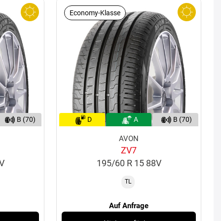
Economy-Klasse
B (70)
D
A
B (70)
AVON
ZV7
2V
195/60 R 15 88V
TL
Auf Anfrage