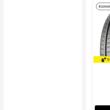
Econom
D