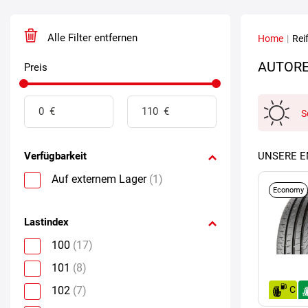
Alle Filter entfernen
Home
|
Rei
AUTORE
Preis
S
Verfügbarkeit
UNSERE 
Auf externem Lager
(1)
Economy
Lastindex
100
(17)
101
(8)
102
(7)
C