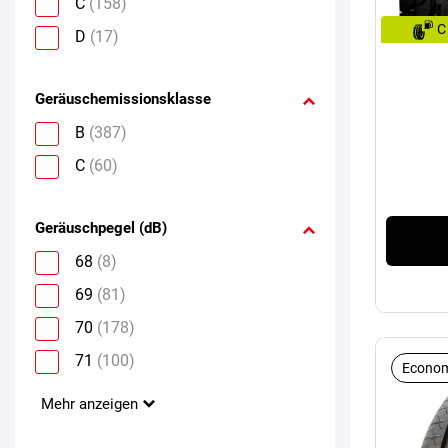
C
(158)
C
D
(17)
Geräuschemissionsklasse
B
(387)
C
(60)
Geräuschpegel (dB)
68
(8)
69
(81)
70
(178)
71
(100)
Econom
Mehr anzeigen