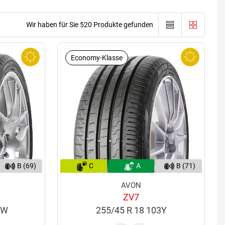
Wir haben für Sie 520 Produkte gefunden
Economy-Klasse
B (69)
C
A
B (71)
AVON
ZV7
5W
255/45 R 18 103Y