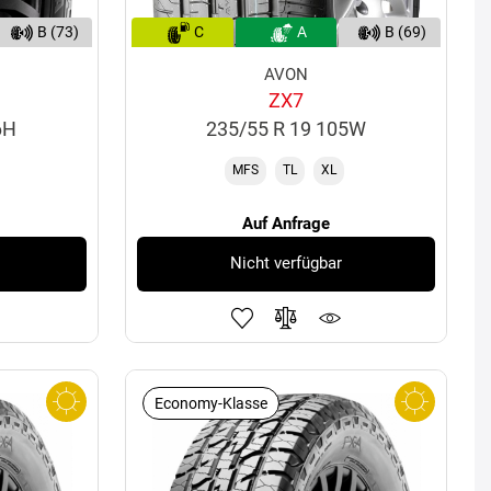
B (73)
C
A
B (69)
AVON
ZX7
6H
235/55 R 19 105W
MFS
TL
XL
Auf Anfrage
Nicht verfügbar
Economy-Klasse