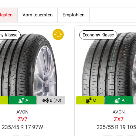
igsten
Vom teuersten
Empfohlen
y-Klasse
Economy-Klasse
A
B (70)
C
A
AVON
AVON
ZV7
ZX7
235/45 R 17 97W
235/55 R 19 10