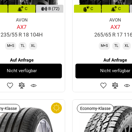
C
B (72)
C
C
AVON
AVON
AX7
AX7
235/55 R 18 104H
265/65 R 17 11
M+S
TL
XL
M+S
TL
XL
Auf Anfrage
Auf Anfrage
Nicht verfügbar
Nicht verfügbar
y-Klasse
Economy-Klasse