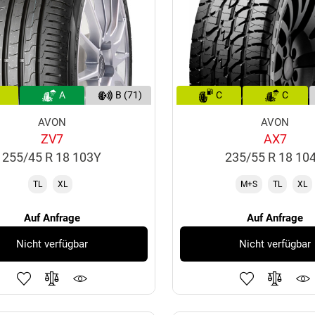
A
B (71)
C
C
AVON
AVON
ZV7
AX7
255/45 R 18 103Y
235/55 R 18 10
TL
XL
M+S
TL
XL
Auf Anfrage
Auf Anfrage
Nicht verfügbar
Nicht verfügbar