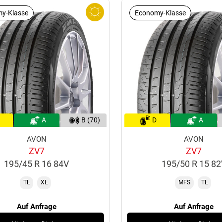
y-Klasse
Economy-Klasse
A
B (70)
D
A
AVON
AVON
ZV7
ZV7
195/45 R 16 84V
195/50 R 15 8
TL
XL
MFS
TL
Auf Anfrage
Auf Anfrage