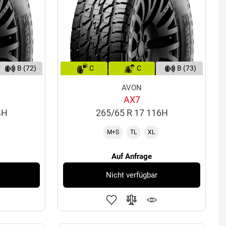
B (72)
C
C
B (73)
AVON
AX7
4H
265/65 R 17 116H
M+S
TL
XL
Auf Anfrage
Nicht verfügbar