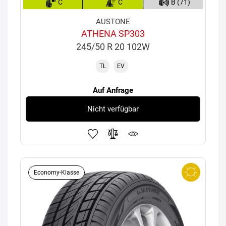
C
C
B (71)
AUSTONE
ATHENA SP303
245/50 R 20 102W
TL
EV
Auf Anfrage
Nicht verfügbar
Economy-Klasse