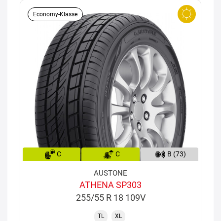
Economy-Klasse
C
C
B (73)
AUSTONE
ATHENA SP303
255/55 R 18 109V
TL
XL