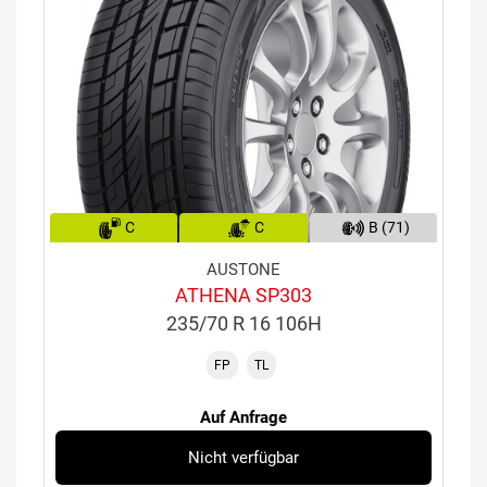
C
C
B (71)
AUSTONE
ATHENA SP303
235/70 R 16 106H
FP
TL
Auf Anfrage
Nicht verfügbar