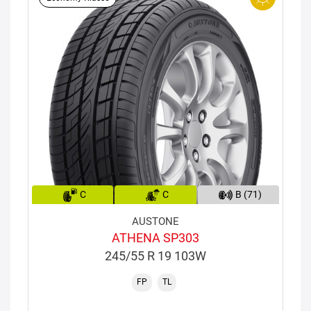
C
C
B (71)
AUSTONE
ATHENA SP303
245/55 R 19 103W
FP
TL