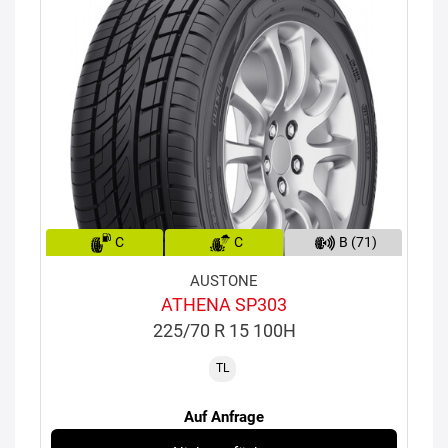
C
C
B (71)
AUSTONE
ATHENA SP303
225/70 R 15 100H
TL
Auf Anfrage