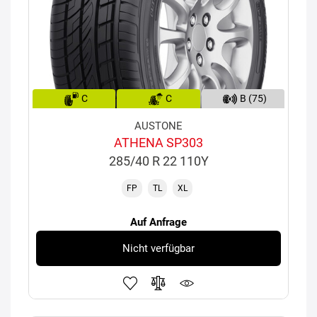
C
C
B (75)
AUSTONE
ATHENA SP303
285/40 R 22 110Y
FP
TL
XL
Auf Anfrage
Nicht verfügbar