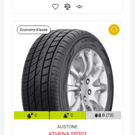
Economy-Klasse
C
C
B (72)
AUSTONE
ATHENA SP303