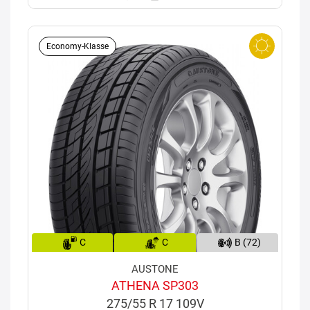
Economy-Klasse
C
C
B (72)
AUSTONE
ATHENA SP303
275/55 R 17 109V