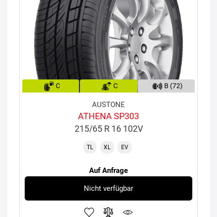
C
C
B (72)
AUSTONE
ATHENA SP303
215/65 R 16 102V
TL
XL
EV
Auf Anfrage
Nicht verfügbar