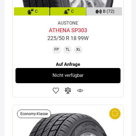
C
C
B (72)
AUSTONE
ATHENA SP303
225/50 R 18 99W
FP
TL
XL
Auf Anfrage
Nicht verfügbar
Economy-Klasse