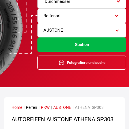
Durchmesser
Reifenart
AUSTONE
Suchen
Fotografiere und suche
Home
|
Reifen
|
PKW
|
AUSTONE
|
ATHENA_SP303
AUTOREIFEN AUSTONE ATHENA SP303