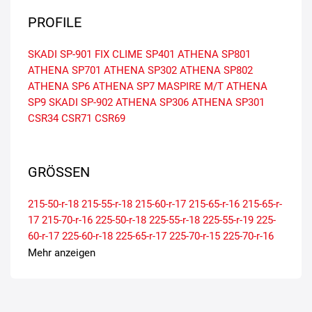
PROFILE
SKADI SP-901
FIX CLIME SP401
ATHENA SP801
ATHENA SP701
ATHENA SP302
ATHENA SP802
ATHENA SP6
ATHENA SP7
MASPIRE M/T
ATHENA
SP9
SKADI SP-902
ATHENA SP306
ATHENA SP301
CSR34
CSR71
CSR69
GRÖSSEN
215-50-r-18
215-55-r-18
215-60-r-17
215-65-r-16
215-65-r-
17
215-70-r-16
225-50-r-18
225-55-r-18
225-55-r-19
225-
60-r-17
225-60-r-18
225-65-r-17
225-70-r-15
225-70-r-16
235-50-r-18
235-50-r-19
235-55-r-17
235-55-r-18
235-55-r-
Mehr anzeigen
19
235-60-r-16
235-60-r-17
235-60-r-18
235-65-r-17
235-
65-r-18
235-70-r-16
245-45-r-19
245-45-r-20
245-50-r-20
245-55-r-19
245-60-r-18
245-65-r-17
245-70-r-16
255-40-r-