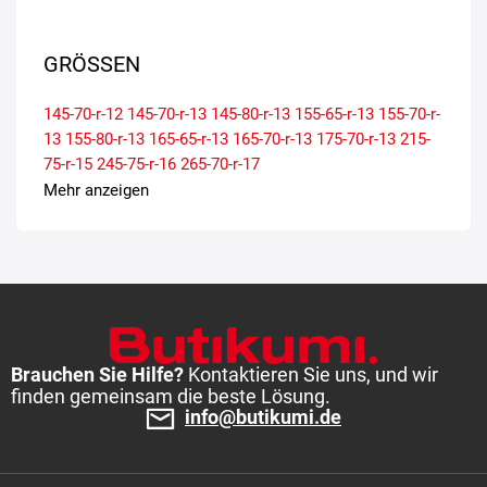
GRÖSSEN
145-70-r-12
145-70-r-13
145-80-r-13
155-65-r-13
155-70-r-
13
155-80-r-13
165-65-r-13
165-70-r-13
175-70-r-13
215-
75-r-15
245-75-r-16
265-70-r-17
Mehr anzeigen
Brauchen Sie Hilfe?
Kontaktieren Sie uns, und wir
finden gemeinsam die beste Lösung.
info@butikumi.de