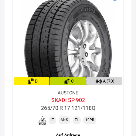
D
C
A (70)
AUSTONE
SKADI SP 902
265/70 R 17 121/118Q
LT
M+S
TL
10PR
Auf Anfrage