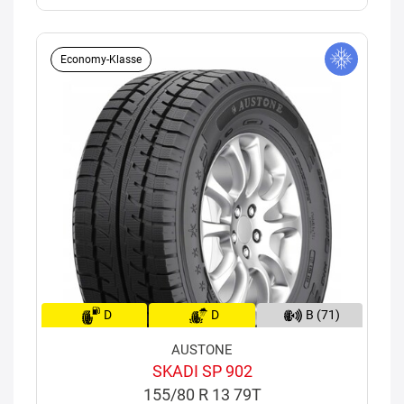
Economy-Klasse
D
D
B (71)
AUSTONE
SKADI SP 902
155/80 R 13 79T