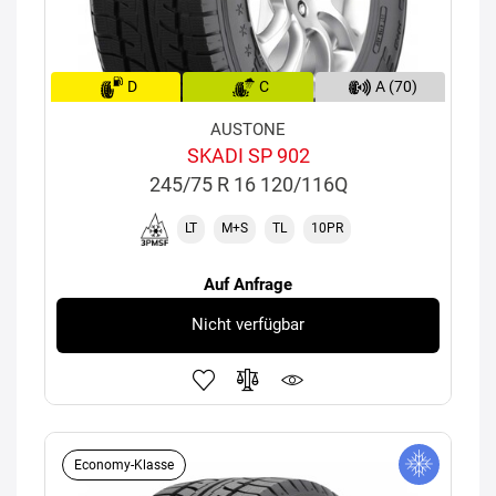
D
C
A (70)
AUSTONE
SKADI SP 902
245/75 R 16 120/116Q
LT
M+S
TL
10PR
Auf Anfrage
Nicht verfügbar
Economy-Klasse