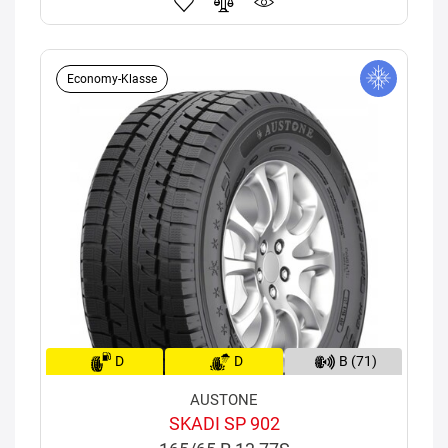
Economy-Klasse
D
D
B (71)
AUSTONE
SKADI SP 902