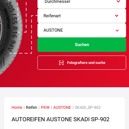
Durchmesser
Reifenart
AUSTONE
Suchen
Fotografiere und suche
Home
|
Reifen
|
PKW
|
AUSTONE
|
SKADI_SP-902
AUTOREIFEN AUSTONE SKADI SP-902