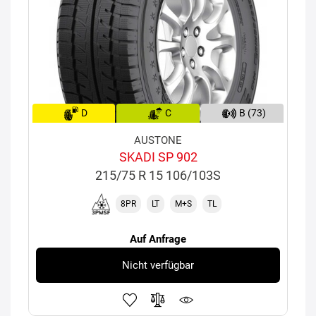
D
C
B (73)
AUSTONE
SKADI SP 902
215/75 R 15 106/103S
8PR
LT
M+S
TL
Auf Anfrage
Nicht verfügbar