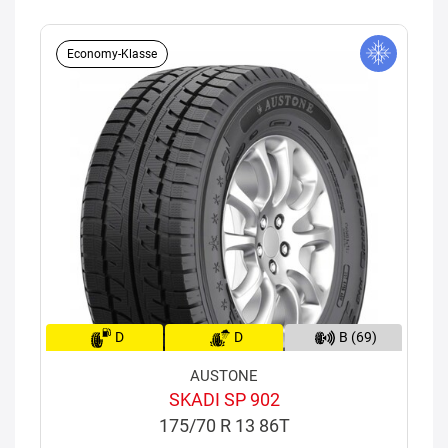
Economy-Klasse
D
D
B (69)
AUSTONE
SKADI SP 902
175/70 R 13 86T