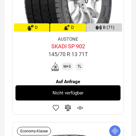
D
D
B (71)
AUSTONE
SKADI SP 902
145/70 R 13 71T
M+S
TL
Auf Anfrage
Nicht verfügbar
Economy-Klasse