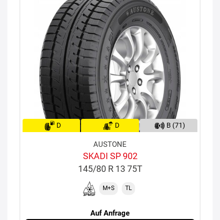
D
D
B (71)
AUSTONE
SKADI SP 902
145/80 R 13 75T
M+S
TL
Auf Anfrage