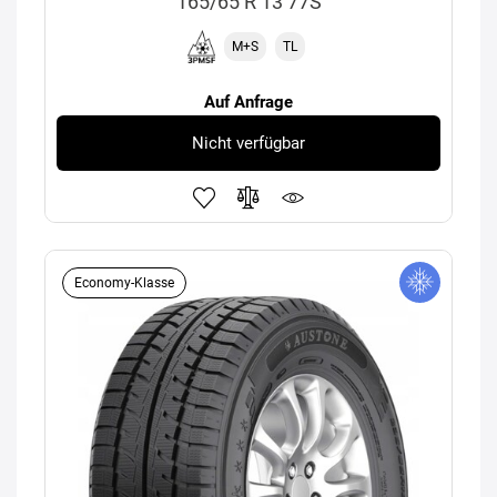
165/65 R 13 77S
M+S
TL
Auf Anfrage
Nicht verfügbar
Economy-Klasse