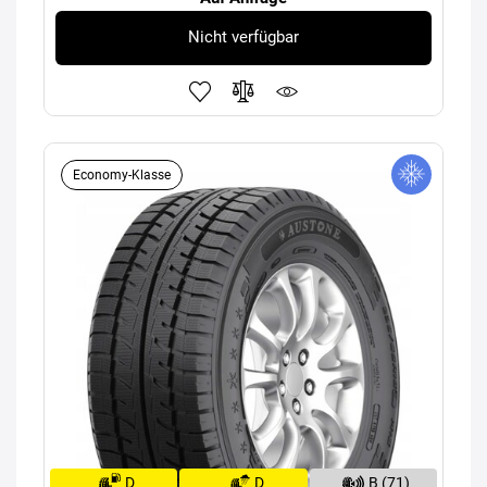
Nicht verfügbar
Economy-Klasse
D
D
B (71)