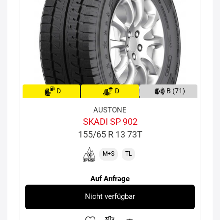
D
D
B (71)
AUSTONE
SKADI SP 902
155/65 R 13 73T
M+S
TL
Auf Anfrage
Nicht verfügbar