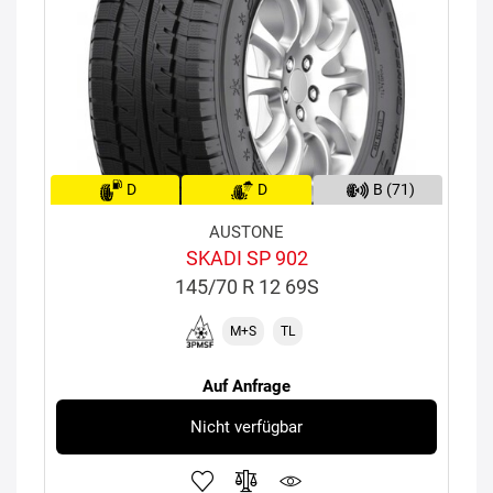
D
D
B (71)
AUSTONE
SKADI SP 902
145/70 R 12 69S
M+S
TL
Auf Anfrage
Nicht verfügbar