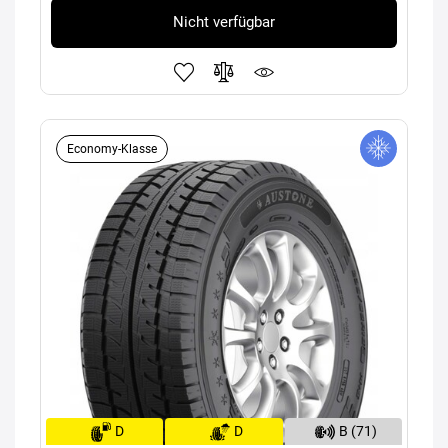
Nicht verfügbar
Economy-Klasse
D
D
B (71)