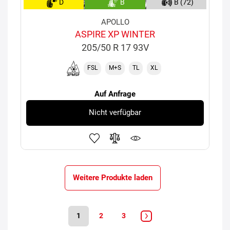
D
B
B (72)
APOLLO
ASPIRE XP WINTER
205/50 R 17 93V
FSL
M+S
TL
XL
Auf Anfrage
Nicht verfügbar
Weitere Produkte laden
1
2
3