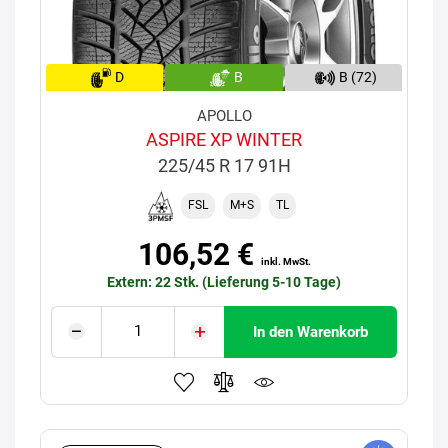
D
B
B (72)
APOLLO
ASPIRE XP WINTER
225/45 R 17 91H
FSL
M+S
TL
106,52 €
inkl. MwSt.
Extern: 22 Stk. (Lieferung 5-10 Tage)
In den Warenkorb