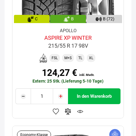
C
B
B (72)
APOLLO
ASPIRE XP WINTER
215/55 R 17 98V
FSL
M+S
TL
XL
124,27 €
inkl. MwSt.
Extern: 25 Stk. (Lieferung 5-10 Tage)
In den Warenkorb
Economy-Klasse