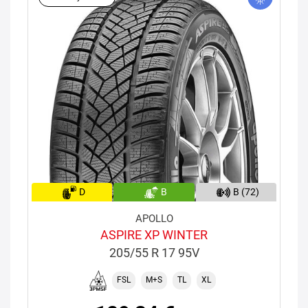
D
B
B (72)
APOLLO
ASPIRE XP WINTER
205/55 R 17 95V
FSL
M+S
TL
XL