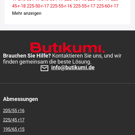
45-r-18
225-50-r-17
225-55-r-16
225-55-r-17
225-60-r-17
225-65-r-17
235-55-r-17
235-60-r-18
235-65-r-17
245-40-r-
Mehr anzeigen
18
245-45-r-17
245-45-r-18
255-55-r-18
Brauchen Sie Hilfe?
Kontaktieren Sie uns, und wir
finden gemeinsam die beste Lösung.
info@butikumi.de
Abmessungen
205/55 r16
225/45 r17
195/65 r15