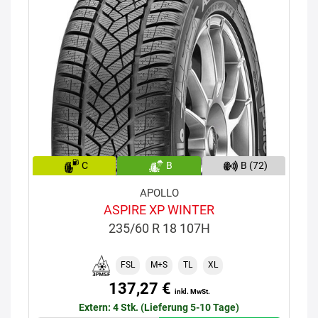
C
B
B (72)
APOLLO
ASPIRE XP WINTER
235/60 R 18 107H
FSL
M+S
TL
XL
137,27 €
inkl. MwSt.
Extern: 4 Stk. (Lieferung 5-10 Tage)