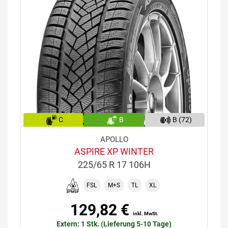
C
B
B (72)
APOLLO
ASPIRE XP WINTER
225/65 R 17 106H
FSL
M+S
TL
XL
129,82 €
inkl. MwSt.
Extern: 1 Stk. (Lieferung 5-10 Tage)