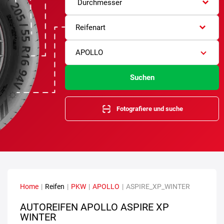
Durchmesser
Reifenart
APOLLO
Suchen
Fotografiere und suche
Home
|
Reifen
|
PKW
|
APOLLO
|
ASPIRE_XP_WINTER
AUTOREIFEN APOLLO ASPIRE XP
WINTER