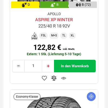
D
B
B (72)
APOLLO
ASPIRE XP WINTER
225/40 R 18 92V
FSL
M+S
TL
XL
122,82 €
inkl. MwSt.
Extern: 1 Stk. (Lieferung 5-10 Tage)
In den Warenkorb
Economy-Klasse