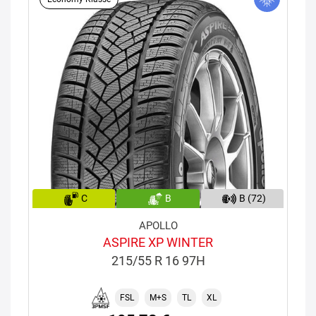
C
B
B (72)
APOLLO
ASPIRE XP WINTER
215/55 R 16 97H
FSL
M+S
TL
XL