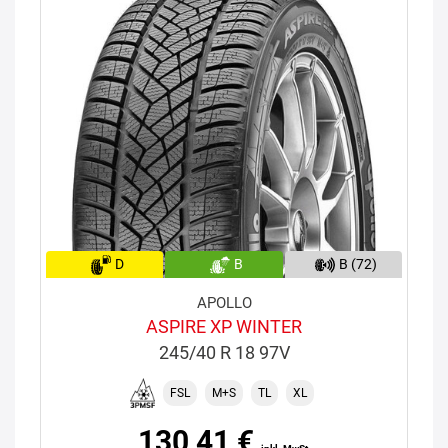
D
B
B (72)
APOLLO
ASPIRE XP WINTER
245/40 R 18 97V
FSL
M+S
TL
XL
130,41 €