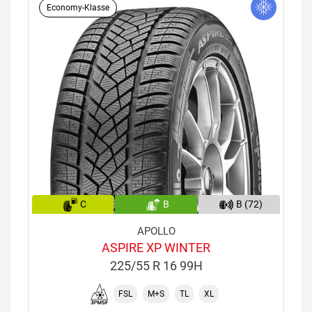
Economy-Klasse
C
B
B (72)
APOLLO
ASPIRE XP WINTER
225/55 R 16 99H
FSL
M+S
TL
XL