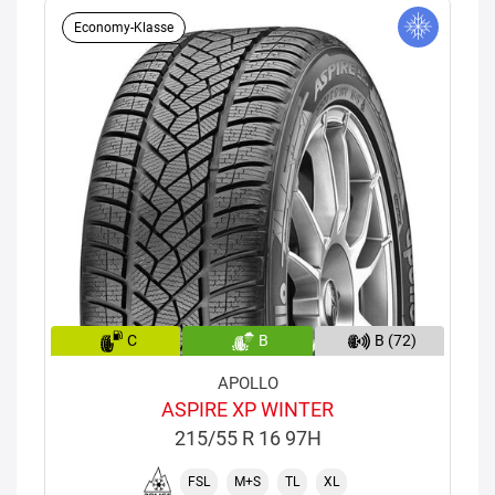
Economy-Klasse
C
B
B (72)
APOLLO
ASPIRE XP WINTER
215/55 R 16 97H
FSL
M+S
TL
XL