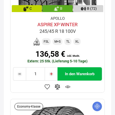
C
B
B (72)
APOLLO
ASPIRE XP WINTER
245/45 R 18 100V
FSL
M+S
TL
XL
136,58 €
inkl. MwSt.
Extern: 25 Stk. (Lieferung 5-10 Tage)
In den Warenkorb
Economy-Klasse