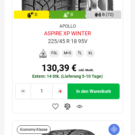
D
B
B (72)
APOLLO
ASPIRE XP WINTER
225/45 R 18 95V
FSL
M+S
TL
XL
130,39 €
inkl. MwSt.
Extern: 14 Stk. (Lieferung 5-10 Tage)
In den Warenkorb
Economy-Klasse