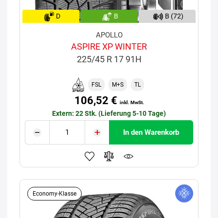
D
B
B (72)
APOLLO
ASPIRE XP WINTER
225/45 R 17 91H
FSL
M+S
TL
106,52 €
inkl. MwSt.
Extern: 22 Stk. (Lieferung 5-10 Tage)
In den Warenkorb
Economy-Klasse