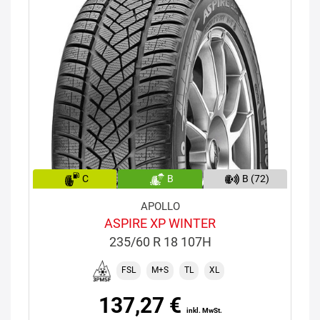
C
B
B (72)
APOLLO
ASPIRE XP WINTER
235/60 R 18 107H
FSL
M+S
TL
XL
137,27 €
inkl. MwSt.