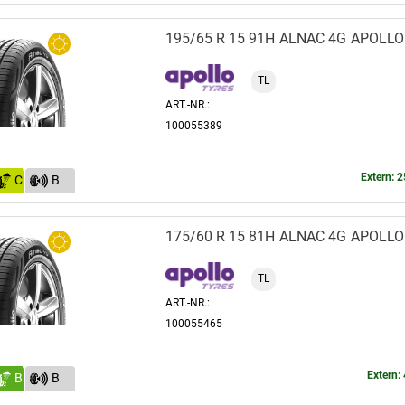
(70)
195/65 R 15 91H
ALNAC 4G
APOLLO
TL
ART.-NR.:
100055389
Extern: 2
C
B
(69)
175/60 R 15 81H
ALNAC 4G
APOLLO
TL
ART.-NR.:
100055465
Extern: 
B
B
(70)