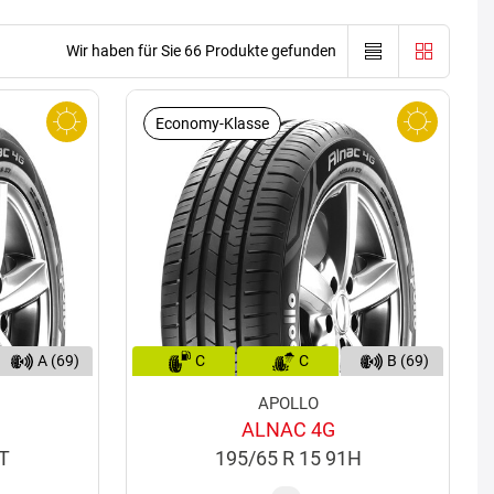
Wir haben für Sie 66 Produkte gefunden
Economy-Klasse
A (69)
C
C
B (69)
APOLLO
ALNAC 4G
5T
195/65 R 15 91H