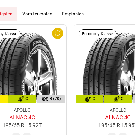
igsten
Vom teuersten
Empfohlen
y-Klasse
Economy-Klasse
C
B (70)
C
C
APOLLO
APOLLO
ALNAC 4G
ALNAC 4G
185/65 R 15 92T
195/65 R 15 9