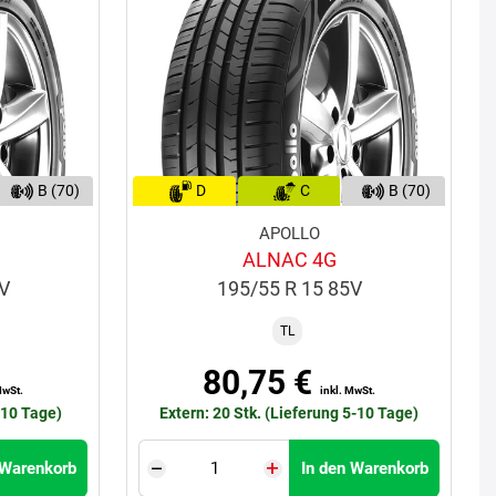
B (70)
D
C
B (70)
APOLLO
ALNAC 4G
4V
195/55 R 15 85V
TL
80,75 €
MwSt.
inkl. MwSt.
-10 Tage)
Extern: 20 Stk. (Lieferung 5-10 Tage)
 Warenkorb
In den Warenkorb