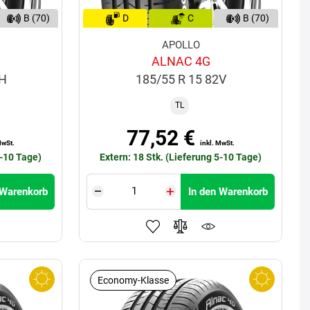
B (70)
D
C
B (70)
APOLLO
ALNAC 4G
8H
185/55 R 15 82V
TL
77,52 €
MwSt.
inkl. MwSt.
5-10 Tage)
Extern: 18 Stk. (Lieferung 5-10 Tage)
 Warenkorb
In den Warenkorb
Economy-Klasse