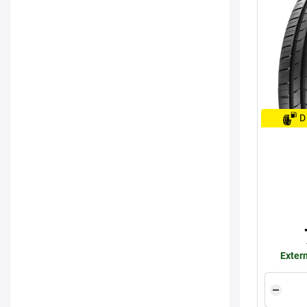
D
Extern