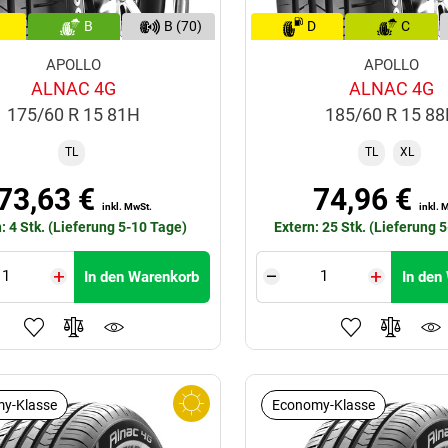
B
B (70)
D
C
APOLLO
APOLLO
ALNAC 4G
ALNAC 4G
175/60 R 15 81H
185/60 R 15 8
TL
TL
XL
73,63 €
74,96 €
inkl. MwSt.
inkl. 
: 4 Stk. (Lieferung 5-10 Tage)
Extern: 25 Stk. (Lieferung 
In den Warenkorb
In den
y-Klasse
Economy-Klasse