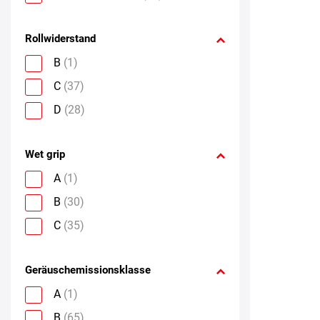
Rollwiderstand
B
(1)
C
(37)
D
(28)
Wet grip
A
(1)
B
(30)
C
(35)
Geräuschemissionsklasse
A
(1)
B
(65)