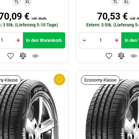
TL
XL
TL
XL
70,09 €
70,53 €
inkl. MwSt.
inkl. 
: 3 Stk. (Lieferung 5-10 Tage)
Extern: 3 Stk. (Lieferung 5
In den Warenkorb
In den
y-Klasse
Economy-Klasse