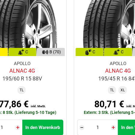
C
B (70)
C
C
APOLLO
APOLLO
ALNAC 4G
ALNAC 4G
195/60 R 15 88V
195/45 R 16 8
TL
TL
XL
77,86 €
80,71 €
inkl. MwSt.
inkl. 
: 8 Stk. (Lieferung 5-10 Tage)
Extern: 3 Stk. (Lieferung 5
In den Warenkorb
In den