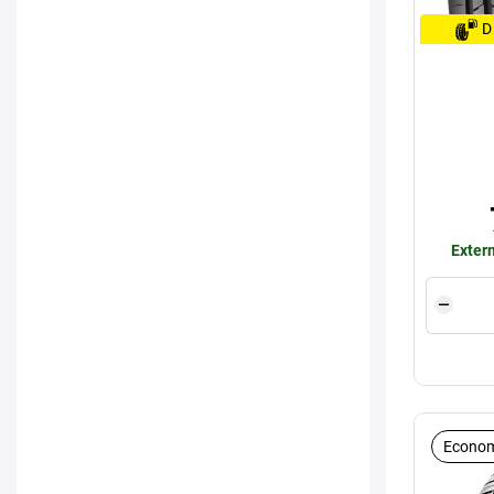
D
Extern
Econom