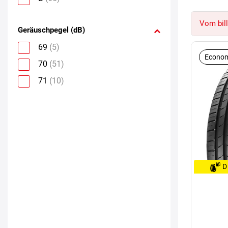
Vom bill
Geräuschpegel (dB)
69
(5)
Econom
70
(51)
71
(10)
D