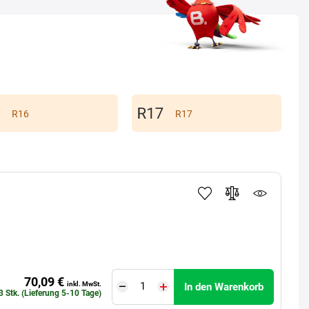
R16
R17
70,09 €
inkl. MwSt.
In den Warenkorb
3 Stk. (Lieferung 5-10 Tage)