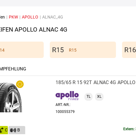
fen
|
PKW
|
APOLLO
|
ALNAC_4G
IFEN APOLLO ALNAC 4G
14
R15
EMPFEHLUNG
185/65 R 15 92T
ALNAC 4G
APOLLO
TL
XL
ART.-NR.:
100055379
Extern: 
C
B