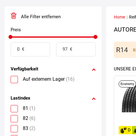
Alle Filter entfernen
Home
|
Rei
AUTORE
Preis
R
Verfügbarkeit
UNSERE 
Auf externem Lager
(16)
Economy
Lastindex
81
(1)
82
(6)
83
(2)
D