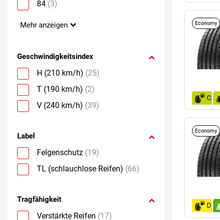
84
(3)
Economy
Mehr anzeigen
Geschwindigkeitsindex
H (210 km/h)
(25)
T (190 km/h)
(2)
C
V (240 km/h)
(39)
Economy
Label
Felgenschutz
(19)
TL (schlauchlose Reifen)
(66)
Tragfähigkeit
D
Verstärkte Reifen
(17)