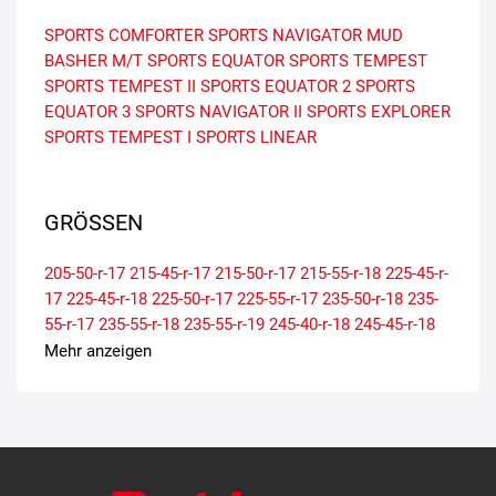
SPORTS COMFORTER
SPORTS NAVIGATOR
MUD
BASHER M/T
SPORTS EQUATOR
SPORTS TEMPEST
SPORTS TEMPEST II
SPORTS EQUATOR 2
SPORTS
EQUATOR 3
SPORTS NAVIGATOR II
SPORTS EXPLORER
SPORTS TEMPEST I
SPORTS LINEAR
GRÖSSEN
205-50-r-17
215-45-r-17
215-50-r-17
215-55-r-18
225-45-r-
17
225-45-r-18
225-50-r-17
225-55-r-17
235-50-r-18
235-
55-r-17
235-55-r-18
235-55-r-19
245-40-r-18
245-45-r-18
255-55-r-18
275-40-r-20
275-45-r-20
315-35-r-20
Mehr anzeigen