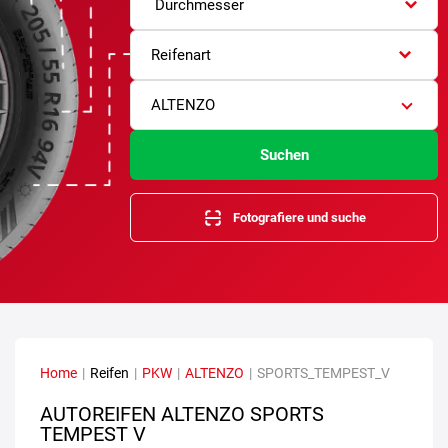
Durchmesser
Reifenart
ALTENZO
Suchen
Fotografiere und suche
Home
|
Reifen
|
PKW
|
ALTENZO
|
SPORTS_TEMPEST_V
AUTOREIFEN ALTENZO SPORTS
TEMPEST V