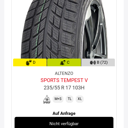
D
C
B (72)
ALTENZO
SPORTS TEMPEST V
235/55 R 17 103H
M+S
TL
XL
Auf Anfrage
Nicht verfügbar