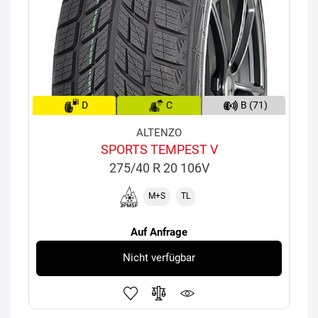
D
C
B (71)
ALTENZO
SPORTS TEMPEST V
275/40 R 20 106V
M+S
TL
Auf Anfrage
Nicht verfügbar