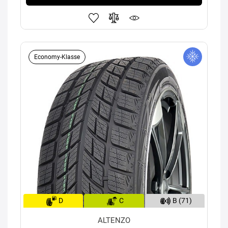
Economy-Klasse
D
C
B (71)
ALTENZO