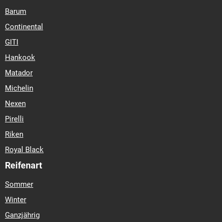
Barum
Continental
GITI
Hankook
Matador
Michelin
Nexen
Pirelli
Riken
Royal Black
Reifenart
Sommer
Winter
Ganzjährig