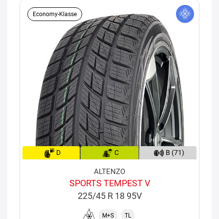
Economy-Klasse
D
C
B (71)
ALTENZO
SPORTS TEMPEST V
225/45 R 18 95V
M+S
TL