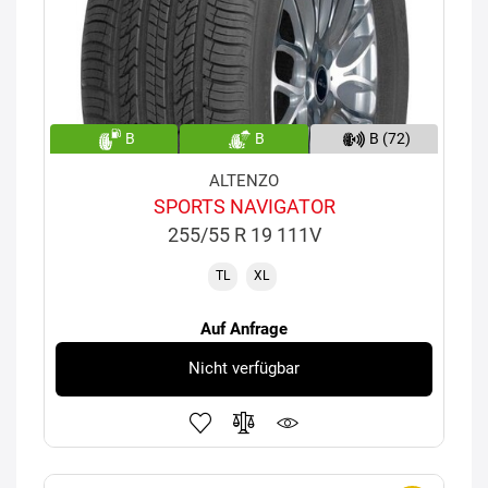
B
B
B (72)
ALTENZO
SPORTS NAVIGATOR
255/55 R 19 111V
TL
XL
Auf Anfrage
Nicht verfügbar