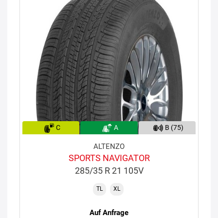
C
A
B (75)
ALTENZO
SPORTS NAVIGATOR
285/35 R 21 105V
TL
XL
Auf Anfrage