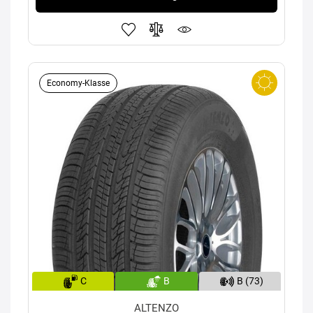
Economy-Klasse
C
B
B (73)
ALTENZO