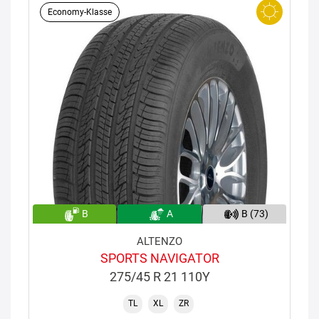
Economy-Klasse
B
A
B (73)
ALTENZO
SPORTS NAVIGATOR
275/45 R 21 110Y
TL
XL
ZR