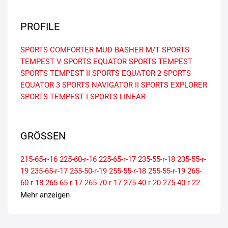
PROFILE
SPORTS COMFORTER
MUD BASHER M/T
SPORTS
TEMPEST V
SPORTS EQUATOR
SPORTS TEMPEST
SPORTS TEMPEST II
SPORTS EQUATOR 2
SPORTS
EQUATOR 3
SPORTS NAVIGATOR II
SPORTS EXPLORER
SPORTS TEMPEST I
SPORTS LINEAR
GRÖSSEN
215-65-r-16
225-60-r-16
225-65-r-17
235-55-r-18
235-55-r-
19
235-65-r-17
255-50-r-19
255-55-r-18
255-55-r-19
265-
60-r-18
265-65-r-17
265-70-r-17
275-40-r-20
275-40-r-22
275-45-r-20
275-45-r-21
275-50-r-21
275-55-r-20
275-55-r-
Mehr anzeigen
22
275-60-r-20
285-30-r-22
285-35-r-21
285-35-r-22
285-
45-r-19
285-45-r-22
285-50-r-20
285-60-r-18
285-65-r-17