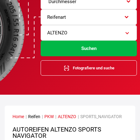
Durchmesser
Reifenart
ALTENZO
Suchen
Fotografiere und suche
Home
|
Reifen
|
PKW
|
ALTENZO
|
SPORTS_NAVIGATOR
AUTOREIFEN ALTENZO SPORTS
NAVIGATOR