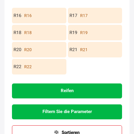
R16
R17
R18
R19
R20
R21
R22
Reifen
Filtern Sie die Parameter
Sortieren