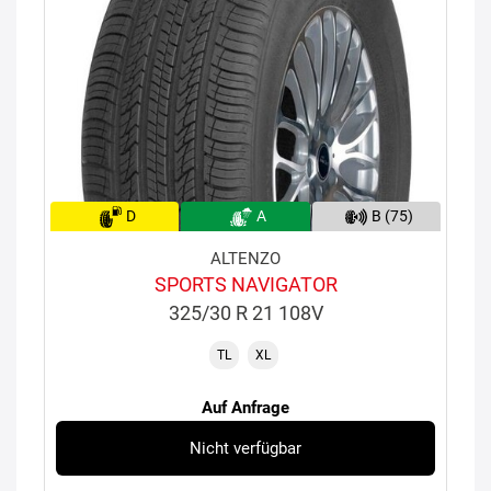
D
A
B (75)
ALTENZO
SPORTS NAVIGATOR
325/30 R 21 108V
TL
XL
Auf Anfrage
Nicht verfügbar