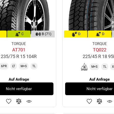
C
B (71)
D
D
TORQUE
TORQUE
AT701
TQ022
235/75 R 15 104R
225/45 R 18 9
6PR
LT
M+S
TL
M+S
TL
X
Auf Anfrage
Auf Anfrage
Nicht verfügbar
Nicht verfügbar