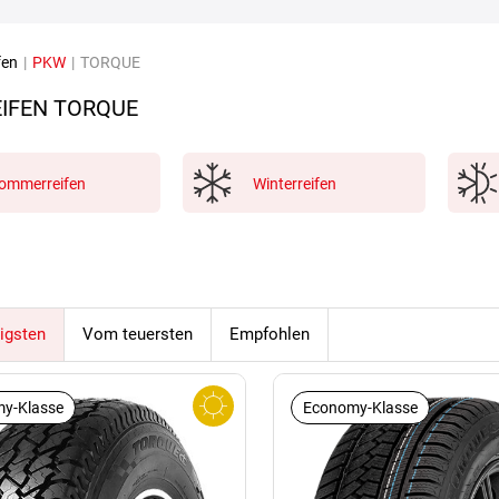
fen
|
PKW
|
TORQUE
IFEN TORQUE
ommerreifen
Winterreifen
igsten
Vom teuersten
Empfohlen
y-Klasse
Economy-Klasse