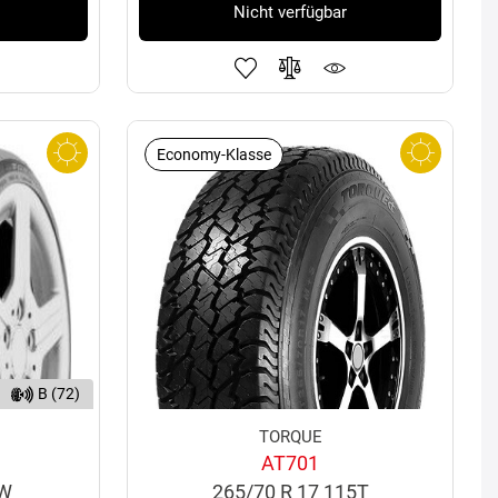
Nicht verfügbar
Economy-Klasse
B (72)
TORQUE
AT701
7W
265/70 R 17 115T