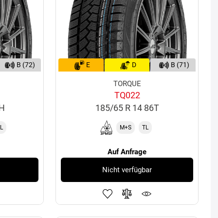
B (72)
E
D
B (71)
TORQUE
TQ022
5H
185/65 R 14 86T
L
M+S
TL
Auf Anfrage
Nicht verfügbar