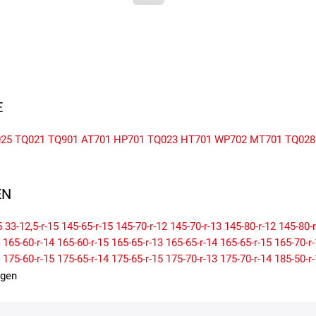
E
25
TQ021
TQ901
AT701
HP701
TQ023
HT701
WP702
MT701
TQ028
N
5
33-12,5-r-15
145-65-r-15
145-70-r-12
145-70-r-13
145-80-r-12
145-80-
165-60-r-14
165-60-r-15
165-65-r-13
165-65-r-14
165-65-r-15
165-70-r
175-60-r-15
175-65-r-14
175-65-r-15
175-70-r-13
175-70-r-14
185-50-r
185-65-r-15
185-70-r-13
185-70-r-14
195-45-r-16
195-50-r-15
195-50-r
igen
195-70-r-14
205-40-r-17
205-45-r-16
205-45-r-17
205-50-r-16
205-50-r
205-65-r-17
205-70-r-14
205-70-r-15
215-40-r-17
215-45-r-17
215-50-r