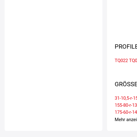
PROFIL
TQ022
TQ0
GRÖSSE
31-10,5-r-1
155-80-r-13
175-60-r-14
185-65-r-14
Mehr anze
195-65-r-15
205-65-r-16