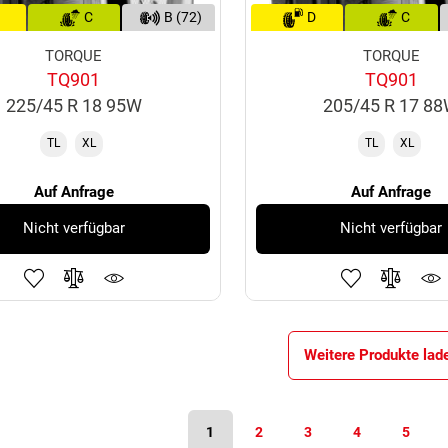
C
B (72)
D
C
TORQUE
TORQUE
TQ901
TQ901
225/45 R 18 95W
205/45 R 17 8
TL
XL
TL
XL
Auf Anfrage
Auf Anfrage
Nicht verfügbar
Nicht verfügbar
Weitere Produkte lad
1
2
3
4
5