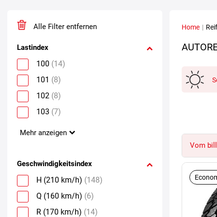
Alle Filter entfernen
Home
|
Rei
AUTORE
Lastindex
100
(14)
101
(8)
S
102
(8)
103
(7)
Mehr anzeigen
Vom bill
Geschwindigkeitsindex
Econom
H (210 km/h)
(148)
Q (160 km/h)
(6)
R (170 km/h)
(14)