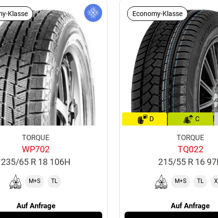
y-Klasse
Economy-Klasse
D
C
TORQUE
TORQUE
WP702
TQ022
235/65 R 18 106H
215/55 R 16 9
M+S
TL
M+S
TL
X
Auf Anfrage
Auf Anfrage