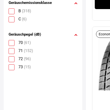
Geräuschemissionsklasse
B
(318)
C
(6)
Geräuschpegel (dB)
Econom
70
(61)
71
(152)
72
(96)
73
(15)