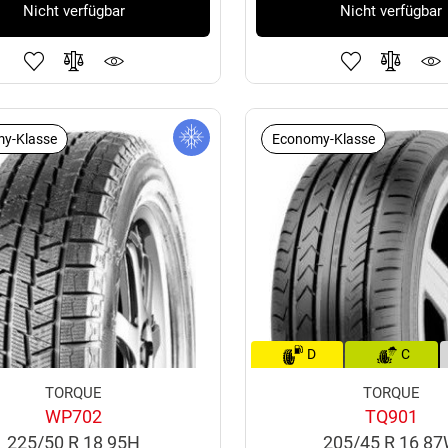
Nicht verfügbar
Nicht verfügbar
y-Klasse
Economy-Klasse
D
C
TORQUE
TORQUE
WP702
TQ901
225/50 R 18 95H
205/45 R 16 8