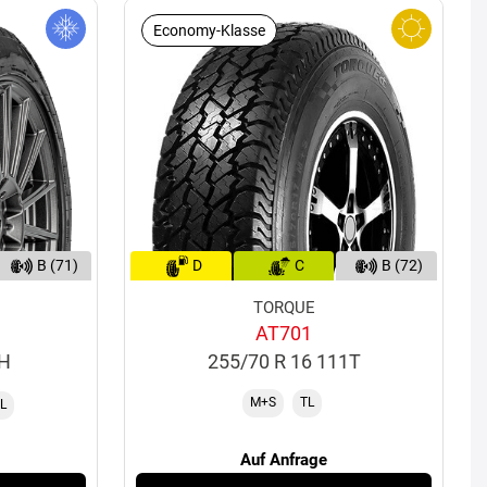
Economy-Klasse
B (71)
D
C
B (72)
TORQUE
AT701
7H
255/70 R 16 111T
M+S
TL
L
Auf Anfrage