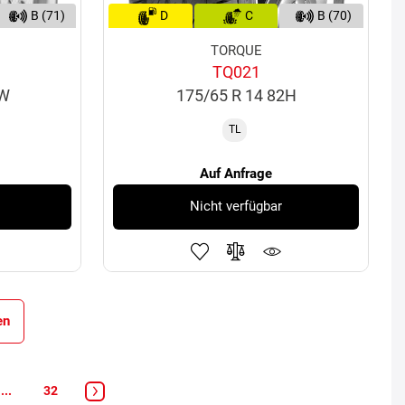
B (71)
D
C
B (70)
TORQUE
TQ021
8W
175/65 R 14 82H
TL
Auf Anfrage
Nicht verfügbar
en
...
32