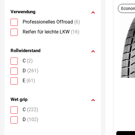
Econom
Verwendung
Professionelles Offroad
(6)
Reifen für leichte LKW
(16)
Rollwiderstand
C
(2)
D
(261)
E
(61)
Wet grip
C
(222)
D
(102)