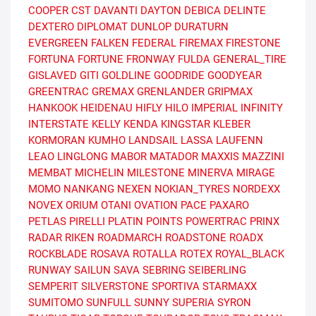
COOPER
CST
DAVANTI
DAYTON
DEBICA
DELINTE
DEXTERO
DIPLOMAT
DUNLOP
DURATURN
EVERGREEN
FALKEN
FEDERAL
FIREMAX
FIRESTONE
FORTUNA
FORTUNE
FRONWAY
FULDA
GENERAL_TIRE
GISLAVED
GITI
GOLDLINE
GOODRIDE
GOODYEAR
GREENTRAC
GREMAX
GRENLANDER
GRIPMAX
HANKOOK
HEIDENAU
HIFLY
HILO
IMPERIAL
INFINITY
INTERSTATE
KELLY
KENDA
KINGSTAR
KLEBER
KORMORAN
KUMHO
LANDSAIL
LASSA
LAUFENN
LEAO
LINGLONG
MABOR
MATADOR
MAXXIS
MAZZINI
MEMBAT
MICHELIN
MILESTONE
MINERVA
MIRAGE
MOMO
NANKANG
NEXEN
NOKIAN_TYRES
NORDEXX
NOVEX
ORIUM
OTANI
OVATION
PACE
PAXARO
PETLAS
PIRELLI
PLATIN
POINTS
POWERTRAC
PRINX
RADAR
RIKEN
ROADMARCH
ROADSTONE
ROADX
ROCKBLADE
ROSAVA
ROTALLA
ROTEX
ROYAL_BLACK
RUNWAY
SAILUN
SAVA
SEBRING
SEIBERLING
SEMPERIT
SILVERSTONE
SPORTIVA
STARMAXX
SUMITOMO
SUNFULL
SUNNY
SUPERIA
SYRON