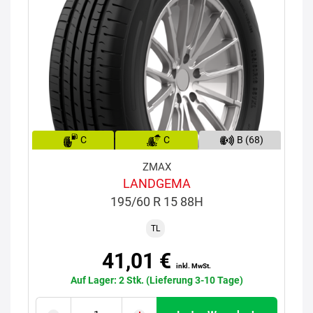
C
C
B (68)
ZMAX
LANDGEMA
195/60 R 15 88H
TL
41,01 €
inkl. MwSt.
Auf Lager: 2 Stk. (Lieferung 3-10 Tage)