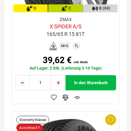
D
C
B (69)
ZMAX
X SPIDER A/S
165/65 R 15 81T
M+S
TL
39,62 €
inkl. MwSt.
Auf Lager: 2 Stk. (Lieferung 3-10 Tage)
In den Warenkorb
Economy-Klasse
Ausverkauf !!