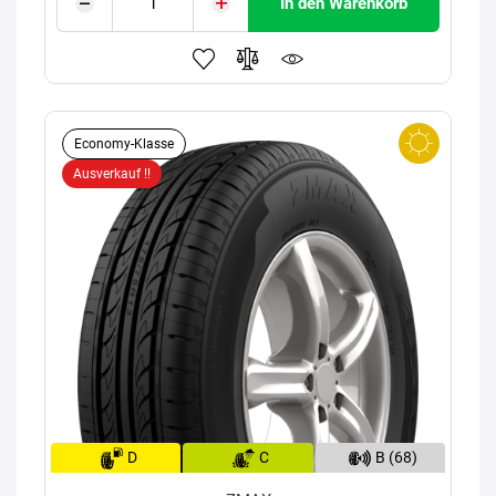
In den Warenkorb
Economy-Klasse
Ausverkauf !!
D
C
B (68)