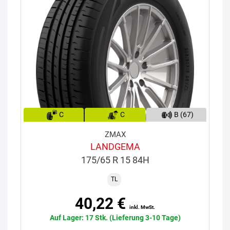
C
C
B (67)
ZMAX
LANDGEMA
175/65 R 15 84H
TL
40,22 €
inkl. MwSt.
Auf Lager: 17 Stk. (Lieferung 3-10 Tage)