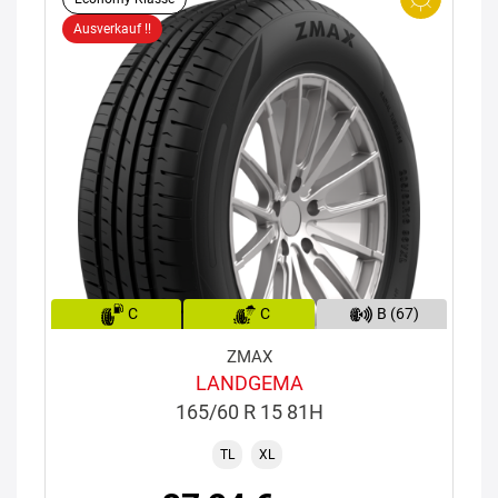
Ausverkauf !!
C
C
B (67)
ZMAX
LANDGEMA
165/60 R 15 81H
TL
XL