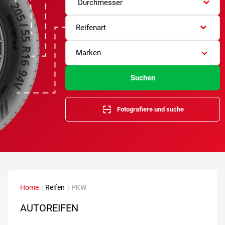
Durchmesser
Reifenart
Marken
Suchen
Fotografiere und suche
Home
|
Reifen
|
PKW
AUTOREIFEN