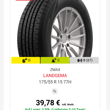
D
C
B (67)
ZMAX
LANDGEMA
175/55 R 15 77H
TL
39,78 €
inkl. MwSt.
Auf Lager: 2 Stk. (Lieferung 3-10 Tage)