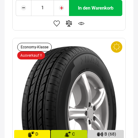
In den Warenkorb
Economy-Klasse
Ausverkauf !!
D
C
B (68)