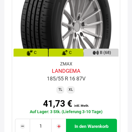
C
C
B (68)
ZMAX
LANDGEMA
185/55 R 16 87V
TL
XL
41,73 €
inkl. MwSt.
Auf Lager: 3 Stk. (Lieferung 3-10 Tage)
In den Warenkorb