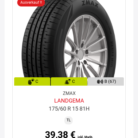
Ausverkauf !!
C
C
B (67)
ZMAX
LANDGEMA
175/60 R 15 81H
TL
39,38 €
inkl. MwSt.