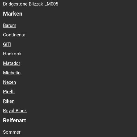
16
175-55-r-15
175-55-r-16
175-55-r-17
175-55-r-20
175-
Bridgestone Blizzak LM005
60-r-13
175-60-r-14
175-60-r-15
175-60-r-16
175-60-r-18
Marken
175-60-r-19
175-65-r-13
175-65-r-14
175-65-r-15
175-65-r-
17
175-70-r-12
175-70-r-13
175-70-r-14
175-70-r-15
175-
Barum
70-r-20
175-75-r-13
175-75-r-14
175-80-r-13
175-80-r-14
Continental
175-80-r-15
175-80-r-16
175-80-r-19
185-35-r-17
185-40-r-
17
185-45-r-15
185-45-r-17
185-50-r-14
185-50-r-15
185-
GITI
50-r-16
185-50-r-17
185-55-r-13
185-55-r-14
185-55-r-15
Hankook
185-55-r-16
185-60-r-13
185-60-r-14
185-60-r-15
185-60-r-
Matador
16
185-65-r-13
185-65-r-14
185-65-r-15
185-65-r-16
185-
65-r-20
185-70-r-13
185-70-r-14
185-70-r-15
185-75-r-14
Michelin
185-75-r-16
185-75-r-20
185-80-r-13
185-80-r-14
185-80-r-
Nexen
15
185-80-r-16
185-85-r-16
195-35-r-18
195-40-r-16
195-
Pirelli
40-r-17
195-45-r-13
195-45-r-14
195-45-r-15
195-45-r-16
195-45-r-17
195-45-r-18
195-45-r-19
195-50-r-15
195-50-r-
Riken
16
195-50-r-17
195-50-r-18
195-50-r-19
195-50-r-20
195-
Royal Black
55-r-13
195-55-r-14
195-55-r-15
195-55-r-16
195-55-r-17
Reifenart
195-55-r-18
195-55-r-19
195-55-r-20
195-60-r-13
195-60-r-
14
195-60-r-15
195-60-r-16
195-60-r-17
195-60-r-18
195-
Sommer
65-r-14
195-65-r-15
195-65-r-16
195-65-r-22
195-70-r-14