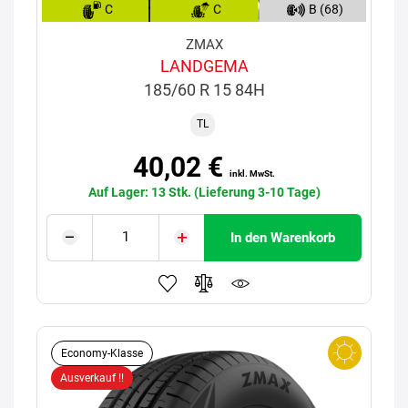
C
C
B (68)
ZMAX
LANDGEMA
185/60 R 15 84H
TL
40,02 €
inkl. MwSt.
Auf Lager: 13 Stk. (Lieferung 3-10 Tage)
In den Warenkorb
Economy-Klasse
Ausverkauf !!