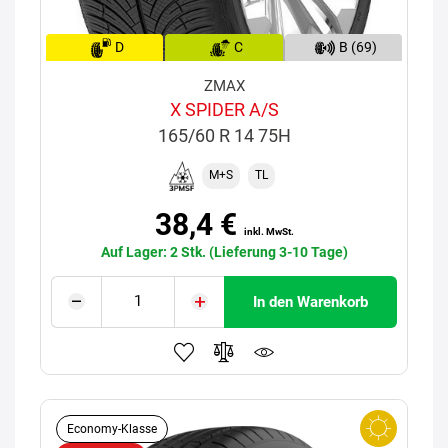
D
C
B (69)
ZMAX
X SPIDER A/S
165/60 R 14 75H
M+S
TL
38,4 €
inkl. MwSt.
Auf Lager: 2 Stk. (Lieferung 3-10 Tage)
In den Warenkorb
Economy-Klasse