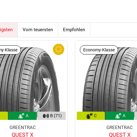
igsten
Vom teuersten
Empfohlen
y-Klasse
Economy-Klasse
A
B (71)
C
A
GREENTRAC
GREENTRAC
QUEST X
QUEST X