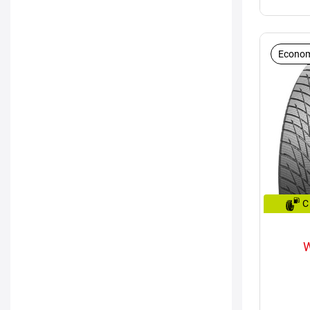
Econom
C