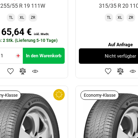
255/55 R 19 111W
315/35 R 20 11
TL
XL
ZR
TL
XL
ZR
165,64 €
inkl. MwSt.
: 2 Stk. (Lieferung 5-10 Tage)
Auf Anfrage
In den Warenkorb
Nicht verfügbar
y-Klasse
Economy-Klasse