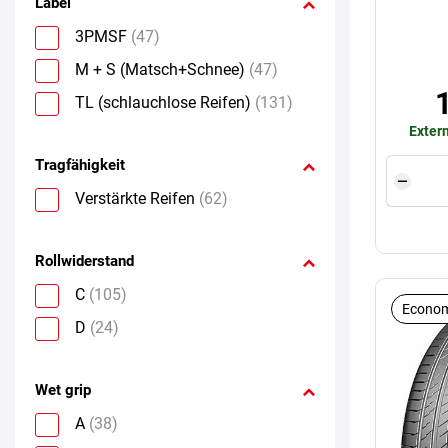
Label
3PMSF
(47)
M + S (Matsch+Schnee)
(47)
TL (schlauchlose Reifen)
(131)
Extern
Tragfähigkeit
Verstärkte Reifen
(62)
Rollwiderstand
C
(105)
Econom
D
(24)
Wet grip
A
(38)