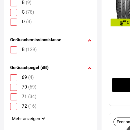
B
(9)
C
(78)
D
(4)
C
Geräuschemissionsklasse
B
(129)
Geräuschpegel (dB)
69
(4)
70
(69)
71
(34)
72
(16)
Mehr anzeigen
Econom