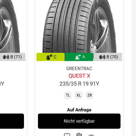
B (71)
C
A
B (70)
GREENTRAC
QUEST X
3Y
235/35 R 19 91Y
TL
XL
ZR
Auf Anfrage
Nicht verfügbar