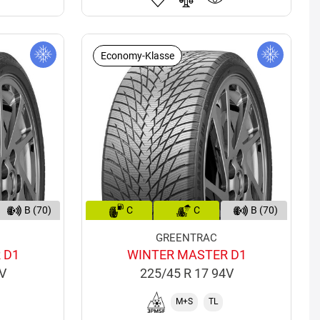
Economy-Klasse
B (70)
C
C
B (70)
GREENTRAC
 D1
WINTER MASTER D1
1V
225/45 R 17 94V
M+S
TL