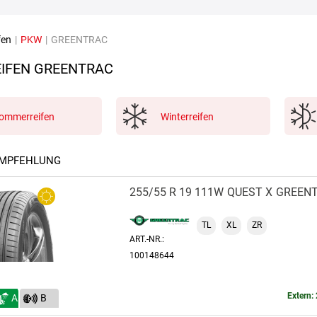
fen
|
PKW
|
GREENTRAC
IFEN GREENTRAC
ommerreifen
Winterreifen
EMPFEHLUNG
255/55 R 19 111W
QUEST X
GREEN
TL
XL
ZR
ART.-NR.:
100148644
Extern: 
A
B
(71)