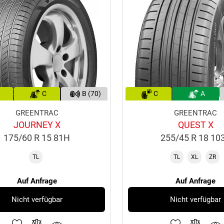
C
B (70)
C
A
GREENTRAC
GREENTRAC
JOURNEY X
QUEST X
175/60 R 15 81H
255/45 R 18 10
TL
TL
XL
ZR
Auf Anfrage
Auf Anfrage
Nicht verfügbar
Nicht verfügbar