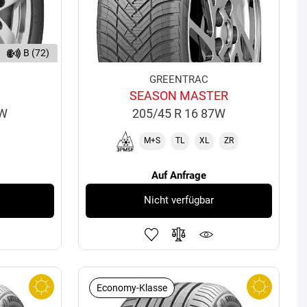
B (72)
GREENTRAC
SEASON MASTER
7W
205/45 R 16 87W
M+S
TL
XL
ZR
Auf Anfrage
Nicht verfügbar
Economy-Klasse