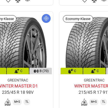
y-Klasse
Economy-Klasse
C
B (70)
C
C
GREENTRAC
GREENTRAC
WINTER MASTER D1
WINTER MASTER
235/45 R 18 98V
215/45 R 17 9
M+S
TL
M+S
TL