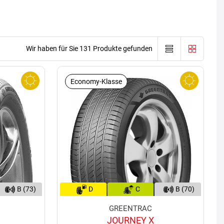
Wir haben für Sie 131 Produkte gefunden
Economy-Klasse
B (73)
D
C
B (70)
GREENTRAC
JOURNEY X