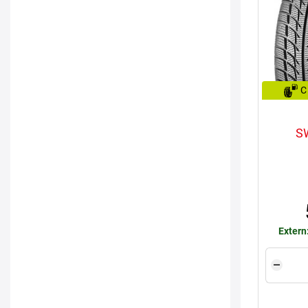
C
S
Extern