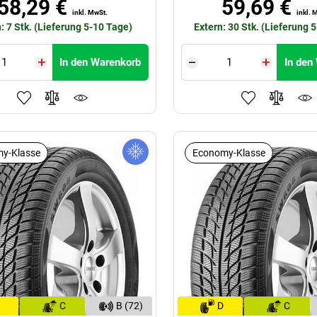
58,29 €
59,69 €
inkl. MwSt.
inkl. 
: 7 Stk. (Lieferung 5-10 Tage)
Extern: 30 Stk. (Lieferung 
In den Warenkorb
In den
y-Klasse
Economy-Klasse
C
B (72)
D
C