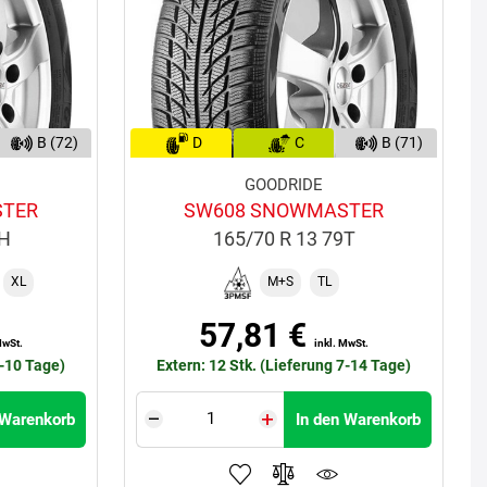
B (72)
D
C
B (71)
GOODRIDE
STER
SW608 SNOWMASTER
9H
165/70 R 13 79T
XL
M+S
TL
57,81 €
MwSt.
inkl. MwSt.
5-10 Tage)
Extern: 12 Stk. (Lieferung 7-14 Tage)
 Warenkorb
In den Warenkorb