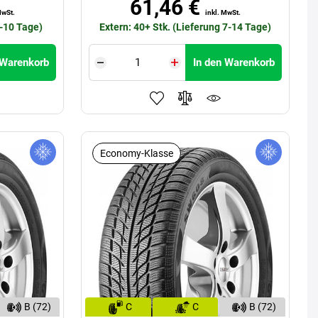
61,46 €
MwSt.
inkl. MwSt.
5-10 Tage)
Extern: 40+ Stk. (Lieferung 7-14 Tage)
 Warenkorb
In den Warenkorb
Economy-Klasse
B (72)
C
C
B (72)