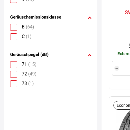
S
Geräuschemissionsklasse
B
(64)
C
(1)
Extern
Geräuschpegel (dB)
71
(15)
72
(49)
73
(1)
Econom