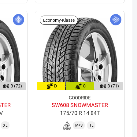
Economy-Klasse
B (72)
D
C
B (71)
GOODRIDE
STER
SW608 SNOWMASTER
4V
175/70 R 14 84T
XL
M+S
TL