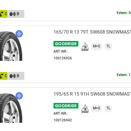
Extern: 3
C
B
(71)
165/70 R 13 79T
SW608 SNOWMAS
M+S
TL
ART.-NR.:
100126926
Extern: 1
C
B
(71)
195/65 R 15 91H
SW608 SNOWMAS
M+S
TL
ART.-NR.:
100126942