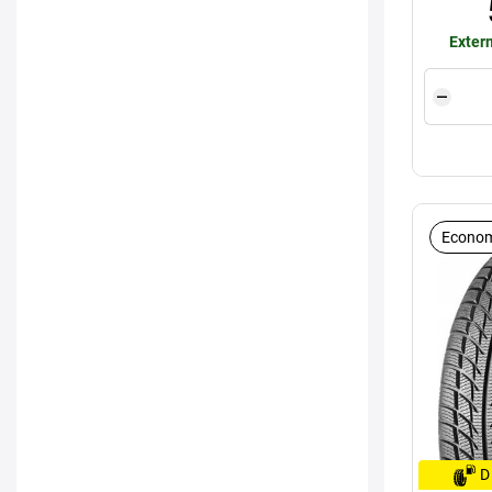
Extern
Econom
D