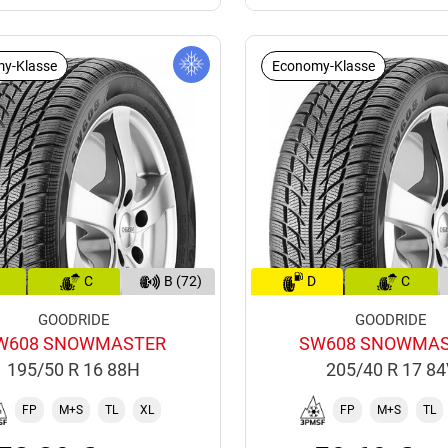
y-Klasse
Economy-Klasse
C
B (72)
D
C
GOODRIDE
GOODRIDE
W608 SNOWMASTER
SW608 SNOWMA
195/50 R 16 88H
205/40 R 17 8
FP
M+S
TL
XL
FP
M+S
TL