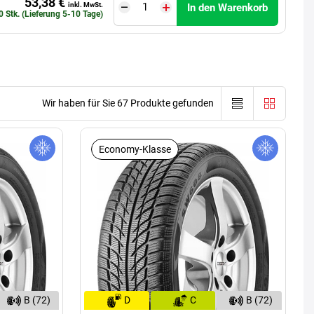
53,38 €
inkl. MwSt.
In den Warenkorb
0 Stk. (Lieferung 5-10 Tage)
Wir haben für Sie 67 Produkte gefunden
Economy-Klasse
B (72)
D
C
B (72)