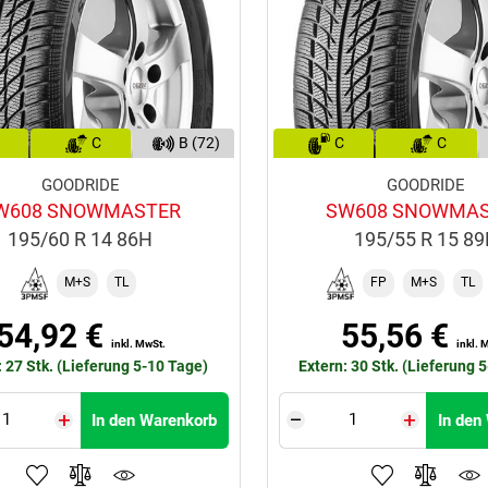
C
B (72)
C
C
GOODRIDE
GOODRIDE
W608 SNOWMASTER
SW608 SNOWMA
195/60 R 14 86H
195/55 R 15 8
M+S
TL
FP
M+S
TL
54,92 €
55,56 €
inkl. MwSt.
inkl. 
: 27 Stk. (Lieferung 5-10 Tage)
Extern: 30 Stk. (Lieferung 
In den Warenkorb
In den