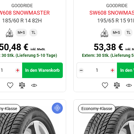
GOODRIDE
GOODRIDE
W608 SNOWMASTER
SW608 SNOWMA
185/60 R 14 82H
195/65 R 15 9
M+S
TL
M+S
TL
50,48 €
53,38 €
inkl. MwSt.
inkl. 
: 30 Stk. (Lieferung 5-10 Tage)
Extern: 30 Stk. (Lieferung 
In den Warenkorb
In den
y-Klasse
Economy-Klasse