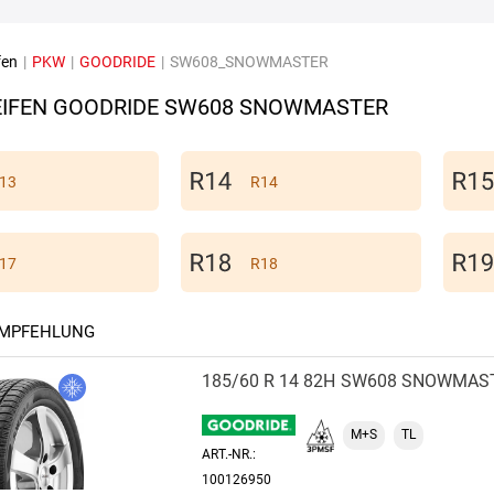
fen
|
PKW
|
GOODRIDE
|
SW608_SNOWMASTER
IFEN GOODRIDE SW608 SNOWMASTER
13
R14
17
R18
EMPFEHLUNG
185/60 R 14 82H
SW608 SNOWMAS
M+S
TL
ART.-NR.:
100126950