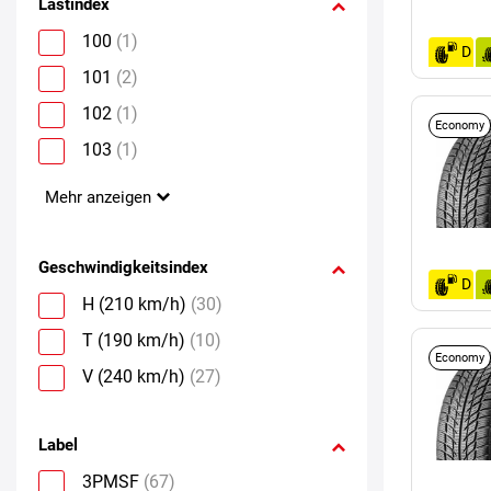
Lastindex
100
(1)
D
101
(2)
102
(1)
Economy
103
(1)
Mehr anzeigen
Geschwindigkeitsindex
D
H (210 km/h)
(30)
T (190 km/h)
(10)
Economy
V (240 km/h)
(27)
Label
3PMSF
(67)