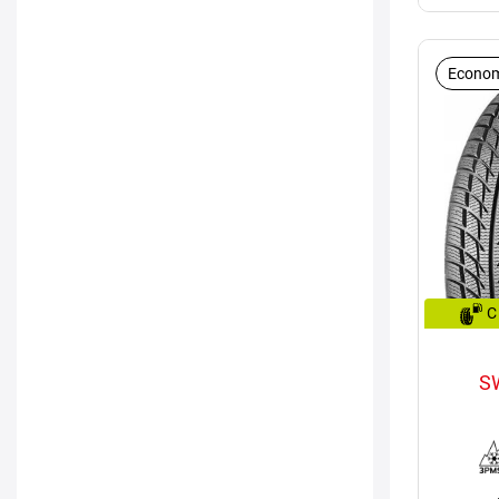
Econom
C
S