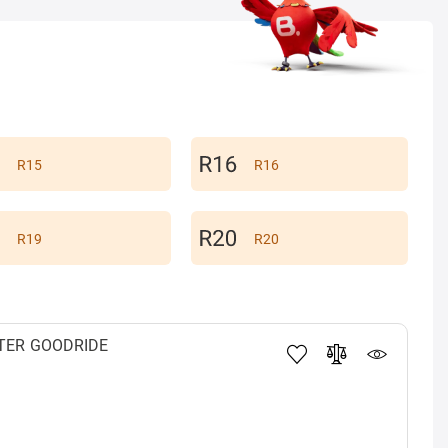
R15
R16
R19
R20
TER
GOODRIDE