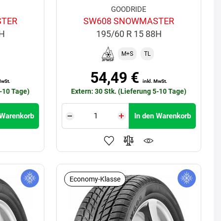
GOODRIDE
STER
SW608 SNOWMASTER
1H
195/60 R 15 88H
M+S
TL
54,49 €
MwSt.
inkl. MwSt.
5-10 Tage)
Extern: 30 Stk. (Lieferung 5-10 Tage)
 Warenkorb
In den Warenkorb
Economy-Klasse