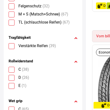
Felgenschutz
(32)
D
M + S (Matsch+Schnee)
(67)
TL (schlauchlose Reifen)
(67)
Vom bill
Tragfähigkeit
Verstärkte Reifen
(39)
Econom
Rollwiderstand
C
(38)
D
(26)
E
(1)
Wet grip
D
C
(65)