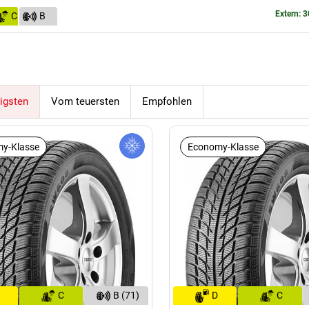
Extern: 3
C
B
(72)
igsten
Vom teuersten
Empfohlen
y-Klasse
Economy-Klasse
C
B (71)
D
C