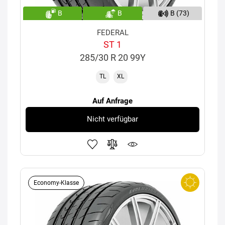
B
B
B (73)
FEDERAL
ST 1
285/30 R 20 99Y
TL
XL
Auf Anfrage
Nicht verfügbar
Economy-Klasse