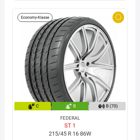
Economy-Klasse
C
B
B (70)
FEDERAL
ST 1
215/45 R 16 86W