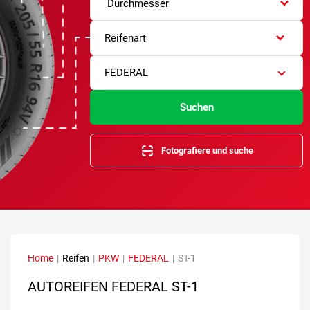
Durchmesser
Reifenart
FEDERAL
Suchen
Fotografiere und suche
Home
|
Reifen
|
PKW
|
FEDERAL
|
ST-1
AUTOREIFEN FEDERAL ST-1