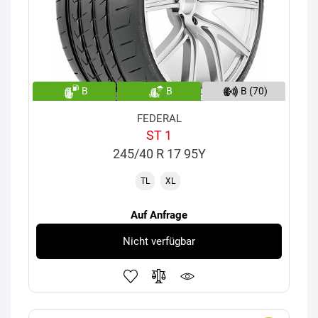
B
B
B (70)
FEDERAL
ST 1
245/40 R 17 95Y
TL
XL
Auf Anfrage
Nicht verfügbar