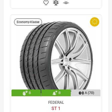
Economy-Klasse
B
B
A (70)
FEDERAL
ST 1