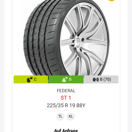
C
B
B (70)
FEDERAL
ST 1
225/35 R 19 88Y
TL
XL
Auf Anfrage