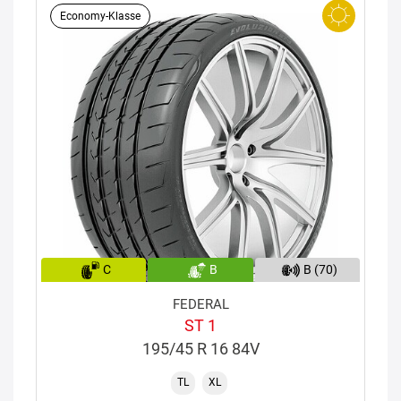
Economy-Klasse
C
B
B (70)
FEDERAL
ST 1
195/45 R 16 84V
TL
XL