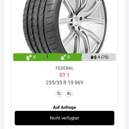
B
B
A (70)
FEDERAL
ST 1
255/35 R 19 96Y
TL
XL
Auf Anfrage
Nicht verfügbar