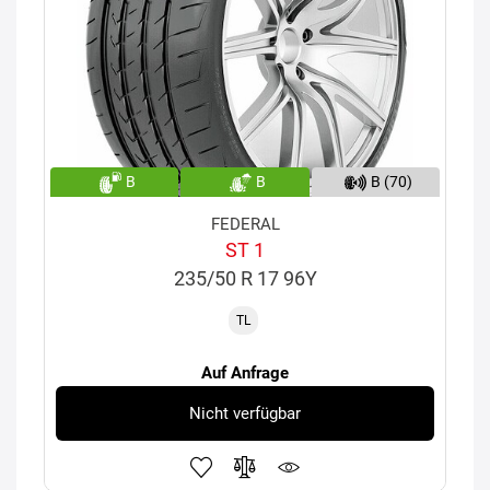
B
B
B (70)
FEDERAL
ST 1
235/50 R 17 96Y
TL
Auf Anfrage
Nicht verfügbar