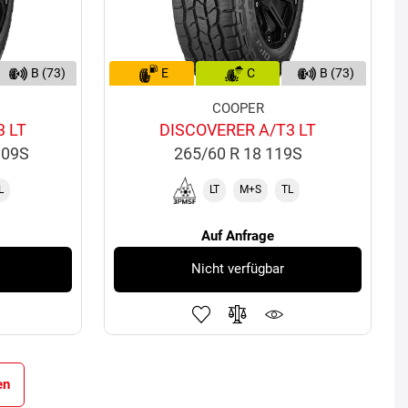
B (73)
E
C
B (73)
COOPER
3 LT
DISCOVERER A/T3 LT
109S
265/60 R 18 119S
L
LT
M+S
TL
Auf Anfrage
Nicht verfügbar
en