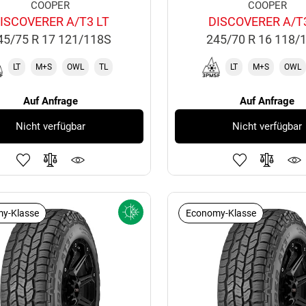
COOPER
COOPER
ISCOVERER A/T3 LT
DISCOVERER A/T
45/75 R 17 121/118S
245/70 R 16 118/
LT
M+S
OWL
TL
LT
M+S
OWL
Auf Anfrage
Auf Anfrage
Nicht verfügbar
Nicht verfügbar
y-Klasse
Economy-Klasse