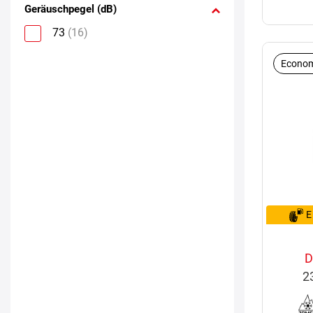
Geräuschpegel (dB)
73
(16)
Econom
E
D
2