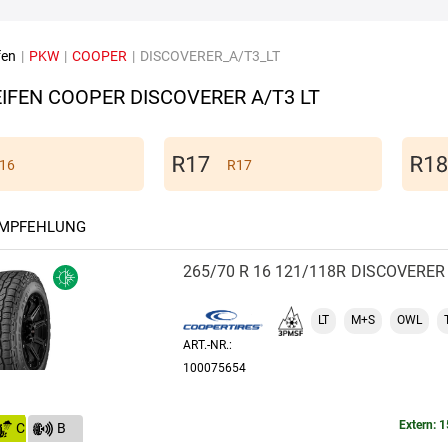
fen
|
PKW
|
COOPER
|
DISCOVERER_A/T3_LT
IFEN COOPER DISCOVERER A/T3 LT
16
R17
EMPFEHLUNG
265/70 R 16 121/118R
DISCOVERER 
LT
M+S
OWL
ART.-NR.:
100075654
Extern: 1
C
B