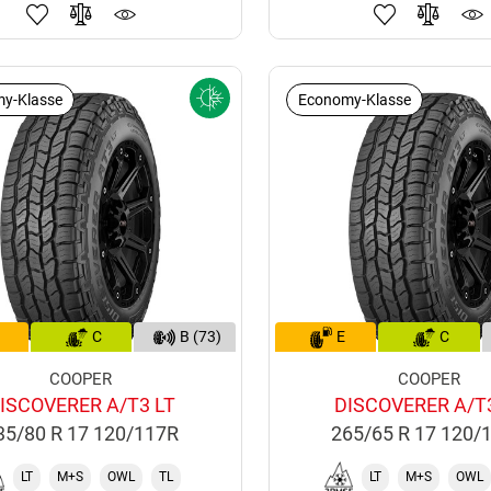
y-Klasse
Economy-Klasse
C
B (73)
E
C
COOPER
COOPER
ISCOVERER A/T3 LT
DISCOVERER A/T
35/80 R 17 120/117R
265/65 R 17 120/
LT
M+S
OWL
TL
LT
M+S
OWL