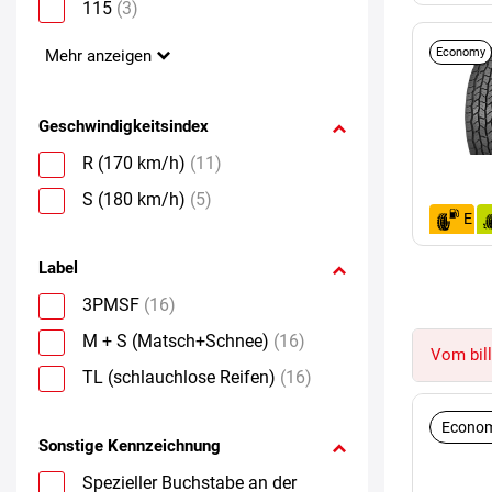
115
(3)
Economy
Mehr anzeigen
Geschwindigkeitsindex
R (170 km/h)
(11)
S (180 km/h)
(5)
E
Label
3PMSF
(16)
M + S (Matsch+Schnee)
(16)
Vom bill
TL (schlauchlose Reifen)
(16)
Econom
Sonstige Kennzeichnung
Spezieller Buchstabe an der