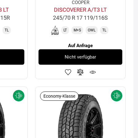
COOPER
3 LT
DISCOVERER A/T3 LT
115R
245/70 R 17 119/116S
TL
LT
M+S
OWL
TL
Auf Anfrage
Nicht verfügbar
Economy-Klasse