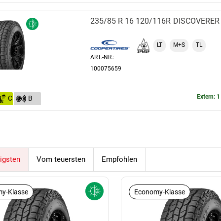
(73)
235/85 R 16 120/116R
DISCOVERER 
LT
M+S
TL
ART.-NR.:
100075659
Extern: 1
C
B
(73)
igsten
Vom teuersten
Empfohlen
y-Klasse
Economy-Klasse