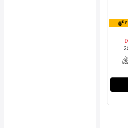
E
D
2