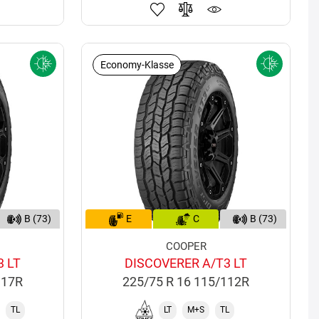
Economy-Klasse
B (73)
E
C
B (73)
COOPER
3 LT
DISCOVERER A/T3 LT
117R
225/75 R 16 115/112R
TL
LT
M+S
TL