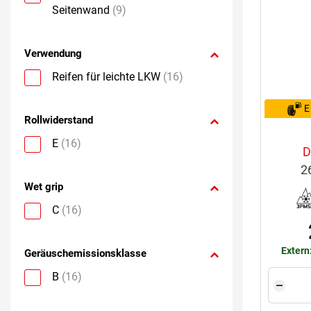
Seitenwand
(9)
Verwendung
Reifen für leichte LKW
(16)
E
Rollwiderstand
E
(16)
D
2
Wet grip
C
(16)
Extern
Geräuschemissionsklasse
B
(16)