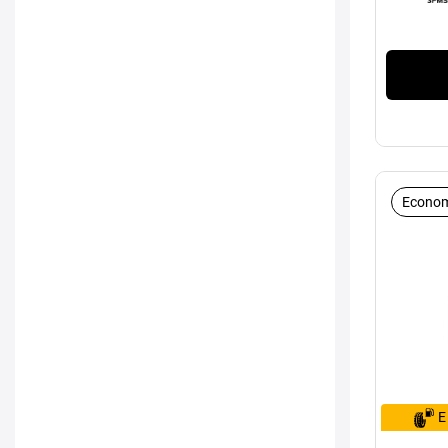
Econom
E