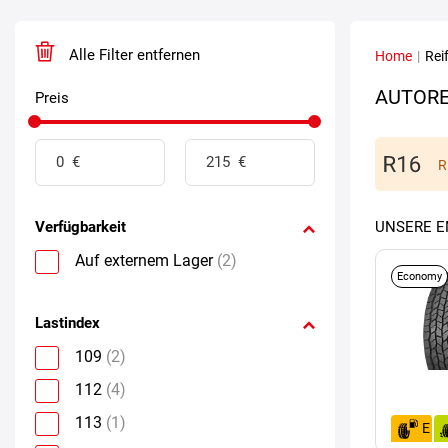
Alle Filter entfernen
Home
|
Rei
AUTORE
Preis
R
Verfügbarkeit
UNSERE 
Auf externem Lager
(2)
Economy
Lastindex
109
(2)
112
(4)
113
(1)
E