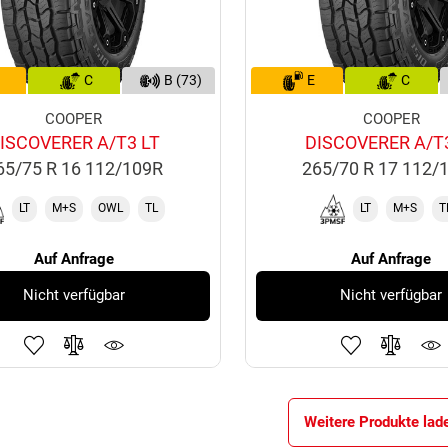
C
B (73)
E
C
COOPER
COOPER
ISCOVERER A/T3 LT
DISCOVERER A/T
65/75 R 16 112/109R
265/70 R 17 112/
LT
M+S
OWL
TL
LT
M+S
T
Auf Anfrage
Auf Anfrage
Nicht verfügbar
Nicht verfügbar
Weitere Produkte lad