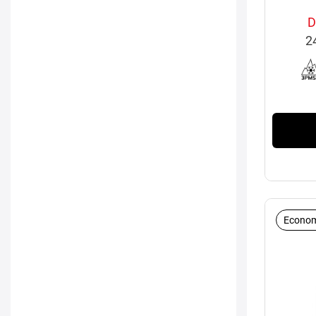
D
2
Econom