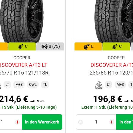
C
B (73)
E
C
COOPER
COOPER
ISCOVERER A/T3 LT
DISCOVERER A/T
65/70 R 16 121/118R
235/85 R 16 120/
LT
M+S
OWL
TL
LT
M+S
T
214,6 €
196,8 €
inkl. MwSt.
inkl. 
: 15 Stk. (Lieferung 5-10 Tage)
Extern: 1 Stk. (Lieferung 1
In den Warenkorb
In den