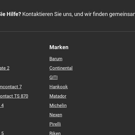
ie Hilfe?
Kontaktieren Sie uns, und wir finden gemeinsa
Marken
Barum
ate 2
Continental
GITI
mcontact 7
Hankook
contact TS 870
Matador
 4
Michelin
Nexen
Pirelli
 5
Riken