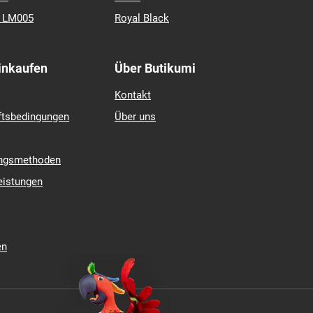
k LM005
Royal Black
Einkaufen
Über Butikumi
Kontakt
ftsbedingungen
Über uns
ungsmethoden
eistungen
en