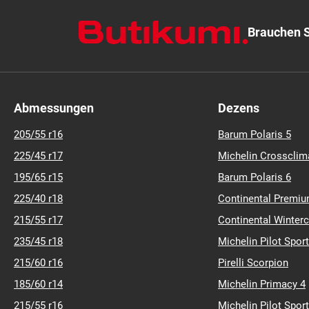
Brauchen S
Abmessungen
Dezens
205/55 r16
Barum Polaris 5
225/45 r17
Michelin Crossclim
195/65 r15
Barum Polaris 6
225/40 r18
Continental Premiu
215/55 r17
Continental Winter
235/45 r18
Michelin Pilot Sport
215/60 r16
Pirelli Scorpion
185/60 r14
Michelin Primacy 4
215/55 r16
Michelin Pilot Sport