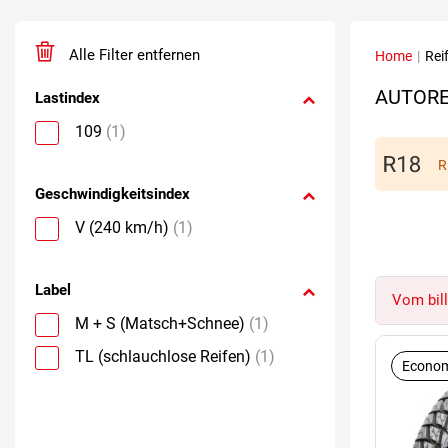
Alle Filter entfernen
Home
|
Rei
AUTORE
Lastindex
109
(1)
R
Geschwindigkeitsindex
V (240 km/h)
(1)
Label
Vom bill
M + S (Matsch+Schnee)
(1)
TL (schlauchlose Reifen)
(1)
Econom