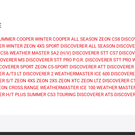
E
SUMMER
COOPER WINTER
COOPER ALL SEASON
ZEON CS8
DISCO
ER WINTER
ZEON 4XS SPORT
DISCOVERER ALL SEASON
DISCOVE
 CS6
WEATHER MASTER SA2 (H/V)
DISCOVERER STT
CS7
DISCOV
COVERER MS
DISCOVERER STT PRO P.O.R.
DISCOVERER STT PRO
COVERER SPORT
ZEON CS-SPORT
DISCOVERER ATT
DISCOVERER 
R A/T3 LT
DISCOVERER 2
WEATHERMASTER ICE 600
DISCOVERE
ER S/T
ZEON 4XS
ZEON 2XS
ZEON XTC
ZEON LTZ
DISCOVERER C
EON CROSS RANGE
WEATHERMASTER ICE 100
WEATHER MASTER
ER H/T PLUS
SUMMER
CS3 TOURING
DISCOVERER ATS
DISCOVE