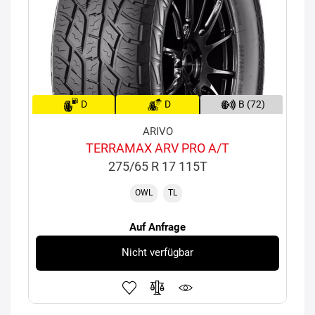
D
D
B (72)
ARIVO
TERRAMAX ARV PRO A/T
275/65 R 17 115T
OWL
TL
Auf Anfrage
Nicht verfügbar