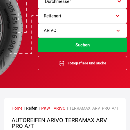
Durchmesser
Reifenart
ARIVO
Suchen
Fotografiere und suche
Home
|
Reifen
|
PKW
|
ARIVO
|
TERRAMAX_ARV_PRO_A/T
AUTOREIFEN ARIVO TERRAMAX ARV
PRO A/T