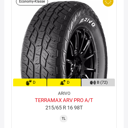
Economy-Klasse
D
D
B (72)
ARIVO
TERRAMAX ARV PRO A/T
215/65 R 16 98T
TL