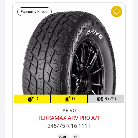
Economy-Klasse
D
D
B (72)
ARIVO
TERRAMAX ARV PRO A/T
245/75 R 16 111T
OWL
TL