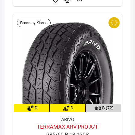
Economy-Klasse
D
D
B (72)
ARIVO
TERRAMAX ARV PRO A/T
285/60 R 18 120S