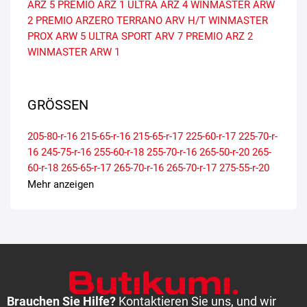
ARZ 5
PREMIO ARZ 1
ULTRA ARZ 4
WINMASTER ARW
2
PREMIO ARZERO
TERRANO ARV H/T
WINMASTER
PROX ARW 5
ULTRA SPORT ARV 7
PREMIO ARZ 2
WINMASTER ARW 1
GRÖSSEN
205-80-r-16
215-65-r-16
215-65-r-17
225-60-r-17
225-70-r-
16
245-75-r-16
255-60-r-18
255-70-r-16
265-50-r-20
265-
60-r-18
265-65-r-17
265-70-r-16
265-70-r-17
275-55-r-20
275-65-r-17
275-65-r-18
285-55-r-20
285-60-r-18
285-65-r-
Mehr anzeigen
17
305-50-r-20
305-60-r-18
Brauchen Sie Hilfe?
Kontaktieren Sie uns, und wir