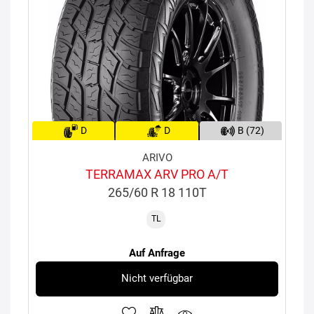
D
D
B (72)
ARIVO
TERRAMAX ARV PRO A/T
265/60 R 18 110T
TL
Auf Anfrage
Nicht verfügbar