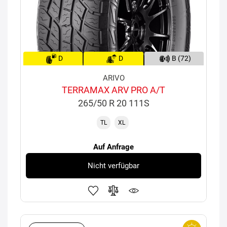
D
D
B (72)
ARIVO
TERRAMAX ARV PRO A/T
265/50 R 20 111S
TL
XL
Auf Anfrage
Nicht verfügbar