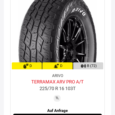
D
D
B (72)
ARIVO
TERRAMAX ARV PRO A/T
225/70 R 16 103T
TL
Auf Anfrage