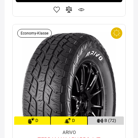
Economy-Klasse
D
D
B (72)
ARIVO