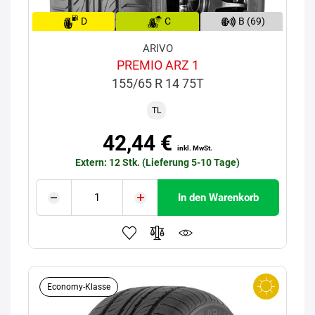
D
C
B (69)
ARIVO
PREMIO ARZ 1
155/65 R 14 75T
TL
42,44 €
inkl. MwSt.
Extern: 12 Stk. (Lieferung 5-10 Tage)
In den Warenkorb
Economy-Klasse