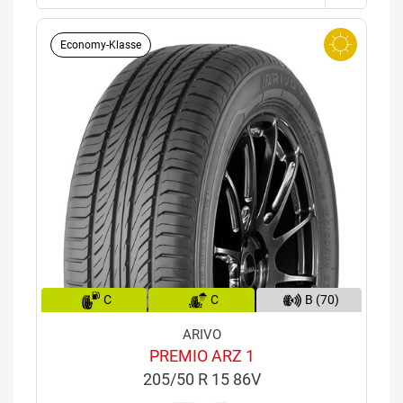
Economy-Klasse
C
C
B (70)
ARIVO
PREMIO ARZ 1
205/50 R 15 86V