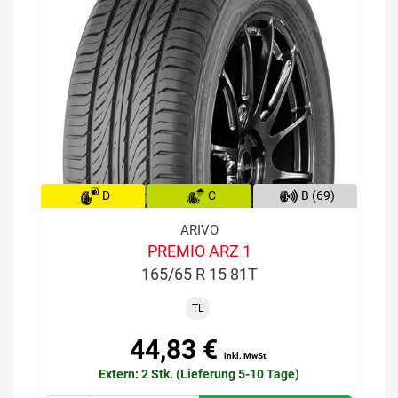
D
C
B (69)
ARIVO
PREMIO ARZ 1
165/65 R 15 81T
TL
44,83 €
inkl. MwSt.
Extern: 2 Stk. (Lieferung 5-10 Tage)