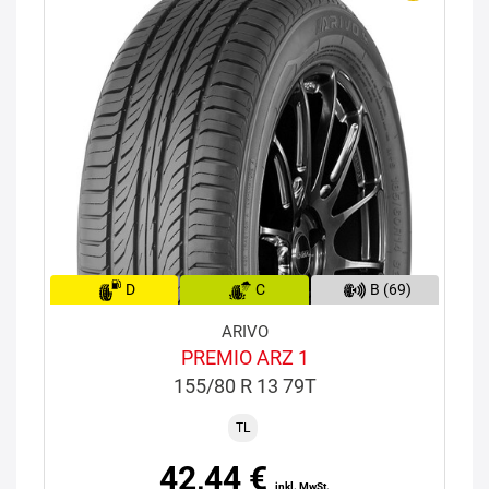
D
C
B (69)
ARIVO
PREMIO ARZ 1
155/80 R 13 79T
TL
42,44 €
inkl. MwSt.