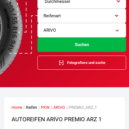
Durchmesser
Reifenart
ARIVO
Suchen
Fotografiere und suche
Home
|
Reifen
|
PKW
|
ARIVO
|
PREMIO_ARZ_1
AUTOREIFEN ARIVO PREMIO ARZ 1