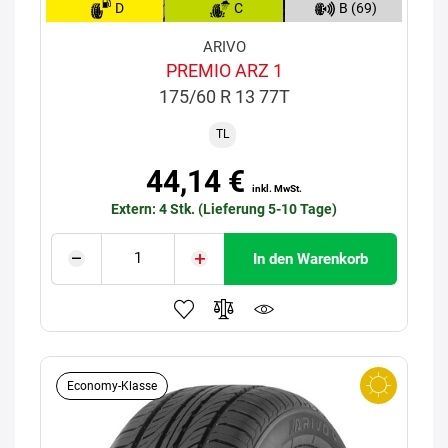
D
C
B (69)
ARIVO
PREMIO ARZ 1
175/60 R 13 77T
TL
44,14 €
inkl. MwSt.
Extern: 4 Stk. (Lieferung 5-10 Tage)
In den Warenkorb
Economy-Klasse