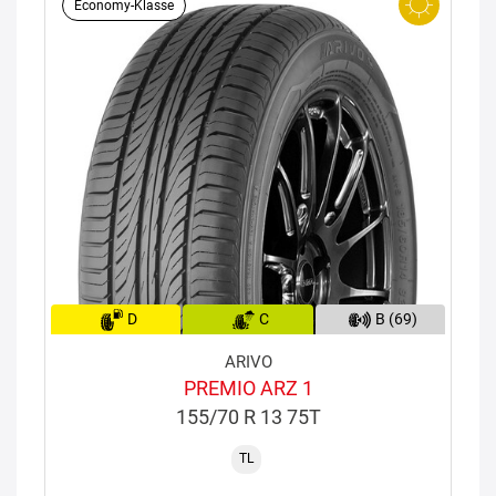
Economy-Klasse
D
C
B (69)
ARIVO
PREMIO ARZ 1
155/70 R 13 75T
TL