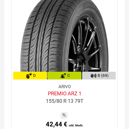
D
C
B (69)
ARIVO
PREMIO ARZ 1
155/80 R 13 79T
TL
42,44 €
inkl. MwSt.