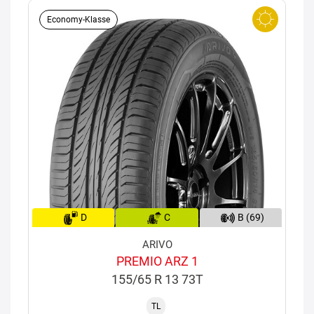
Economy-Klasse
D
C
B (69)
ARIVO
PREMIO ARZ 1
155/65 R 13 73T
TL