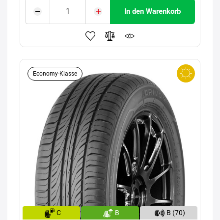
In den Warenkorb
Economy-Klasse
C
B
B (70)