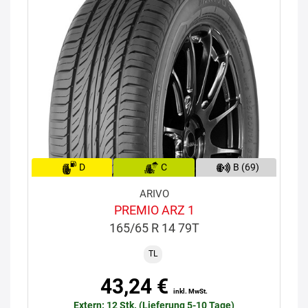
D
C
B (69)
ARIVO
PREMIO ARZ 1
165/65 R 14 79T
TL
43,24 €
inkl. MwSt.
Extern: 12 Stk. (Lieferung 5-10 Tage)