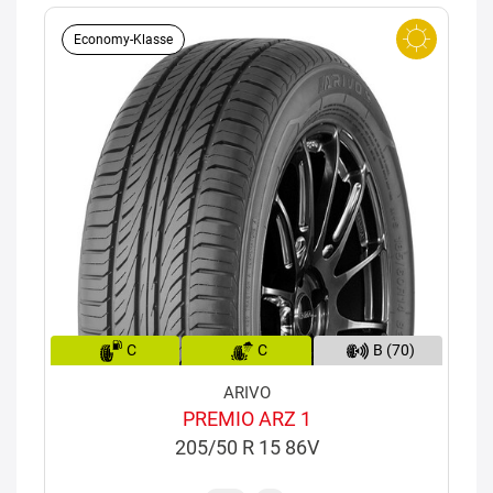
Economy-Klasse
C
C
B (70)
ARIVO
PREMIO ARZ 1
205/50 R 15 86V