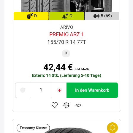
D
C
B (69)
ARIVO
PREMIO ARZ 1
155/70 R 14 77T
TL
42,44 €
inkl. MwSt.
Extern: 14 Stk. (Lieferung 5-10 Tage)
In den Warenkorb
Economy-Klasse