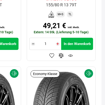
0T
155/80 R 13 79T
M+S
TL
49,21 €
MwSt.
inkl. MwSt.
-10 Tage)
Extern: 14 Stk. (Lieferung 5-10 Tage)
 Warenkorb
In den Warenkorb
Economy-Klasse