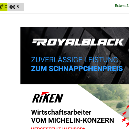
Extern: 2
C
B
(69)