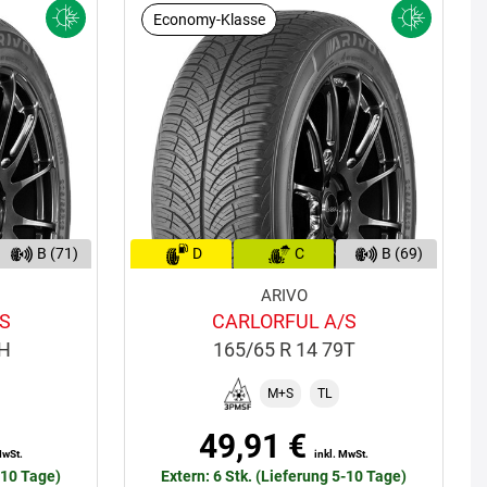
Economy-Klasse
B (71)
D
C
B (69)
ARIVO
S
CARLORFUL A/S
6H
165/65 R 14 79T
M+S
TL
49,91 €
MwSt.
inkl. MwSt.
-10 Tage)
Extern: 6 Stk. (Lieferung 5-10 Tage)