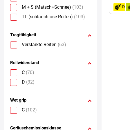
M + S (Matsch+Schnee)
(103)
D
TL (schlauchlose Reifen)
(103)
Tragfähigkeit
Verstärkte Reifen
(63)
Rollwiderstand
C
(70)
D
(32)
Wet grip
C
(102)
Geräuschemissionsklasse