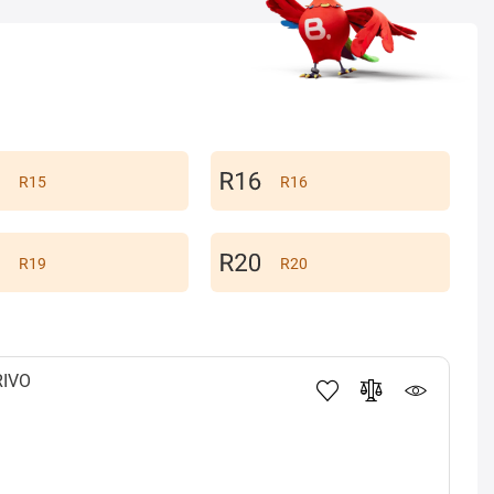
R15
R16
R19
R20
RIVO