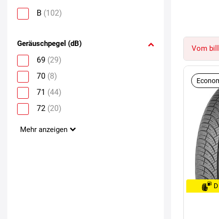
B
(102)
Geräuschpegel (dB)
Vom bill
69
(29)
70
(8)
Econom
71
(44)
72
(20)
Mehr anzeigen
D