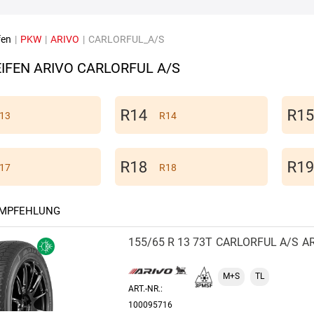
fen
|
PKW
|
ARIVO
|
CARLORFUL_A/S
IFEN ARIVO CARLORFUL A/S
13
R14
17
R18
EMPFEHLUNG
155/65 R 13 73T
CARLORFUL A/S
A
M+S
TL
ART.-NR.:
100095716