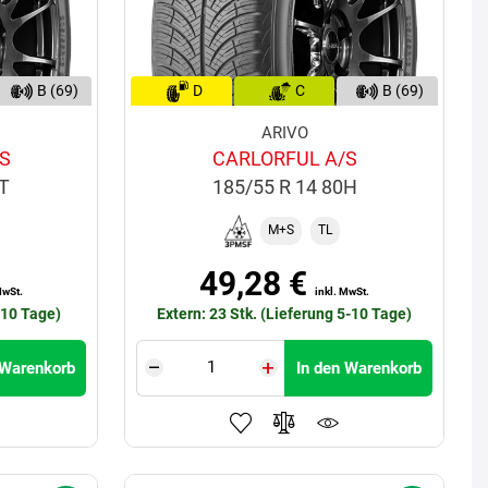
B (69)
D
C
B (69)
ARIVO
S
CARLORFUL A/S
1T
185/55 R 14 80H
M+S
TL
49,28 €
MwSt.
inkl. MwSt.
-10 Tage)
Extern: 23 Stk. (Lieferung 5-10 Tage)
 Warenkorb
In den Warenkorb