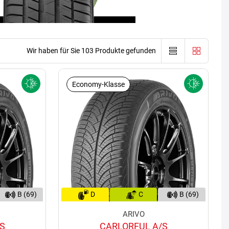
Wir haben für Sie 103 Produkte gefunden
Economy-Klasse
B (69)
D
C
B (69)
ARIVO
S
CARLORFUL A/S