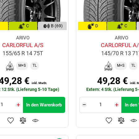
C
B (69)
D
C
ARIVO
ARIVO
CARLORFUL A/S
CARLORFUL A/
155/65 R 14 75T
145/70 R 13 7
M+S
TL
M+S
TL
49,28 €
49,28 €
inkl. MwSt.
inkl. 
: 12 Stk. (Lieferung 5-10 Tage)
Extern: 4 Stk. (Lieferung 5
In den Warenkorb
In den