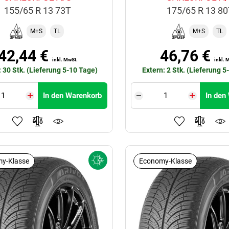
155/65 R 13 73T
175/65 R 13 8
M+S
TL
M+S
TL
42,44 €
46,76 €
inkl. MwSt.
inkl. 
: 30 Stk. (Lieferung 5-10 Tage)
Extern: 2 Stk. (Lieferung 5
In den Warenkorb
In den
y-Klasse
Economy-Klasse