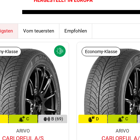
igsten
Vom teuersten
Empfohlen
y-Klasse
Economy-Klasse
C
B (69)
D
C
ARIVO
ARIVO
CARLORFUL A/S
CARLORFUL A/