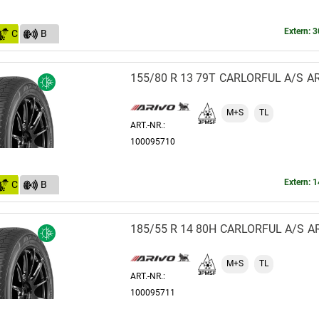
Extern: 3
C
B
(69)
155/80 R 13 79T
CARLORFUL A/S
A
M+S
TL
ART.-NR.:
100095710
Extern: 1
C
B
(69)
185/55 R 14 80H
CARLORFUL A/S
A
M+S
TL
ART.-NR.:
100095711