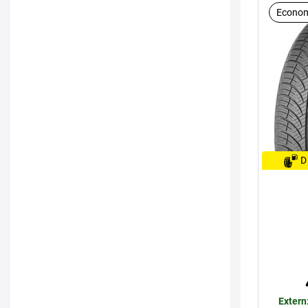
Econom
D
Extern