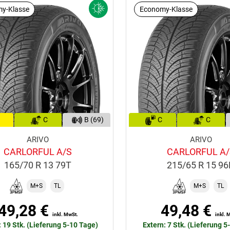
y-Klasse
Economy-Klasse
C
B (69)
C
C
ARIVO
ARIVO
CARLORFUL A/S
CARLORFUL A/
165/70 R 13 79T
215/65 R 15 9
M+S
TL
M+S
TL
49,28 €
49,48 €
inkl. MwSt.
inkl. 
: 19 Stk. (Lieferung 5-10 Tage)
Extern: 7 Stk. (Lieferung 5