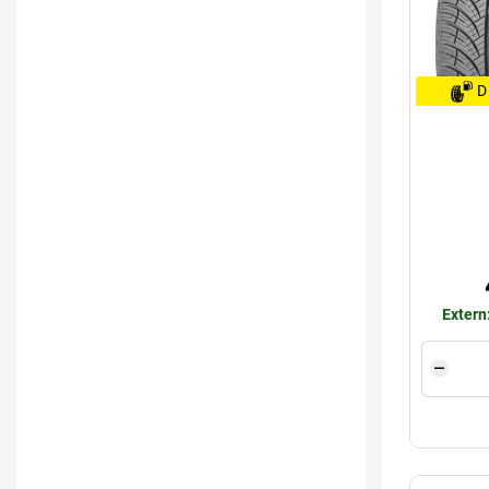
D
Extern