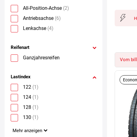
All-Position-Achse
(2)
Antriebsachse
(6)
H
Lenkachse
(4)
Reifenart
Ganzjahresreifen
Vom bill
Lastindex
Econom
122
(1)
124
(1)
128
(1)
130
(1)
Mehr anzeigen