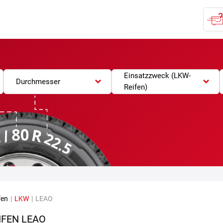
Einsatzzweck (LKW-
Durchmesser
Reifen)
fen
|
LKW
|
LEAO
IFEN LEAO