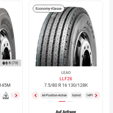
Economy-Klasse
B (73)
LEAO
LLF26
/145M
7.5/80 R 16 130/128K
M+S
TL
18PR
All-Position-Achse
hybrid
14PR
TL
Auf Anfrage