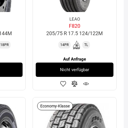
LEAO
F820
/144M
205/75 R 17.5 124/122M
18PR
14PR
TL
Auf Anfrage
Nicht verfügbar
Economy-Klasse