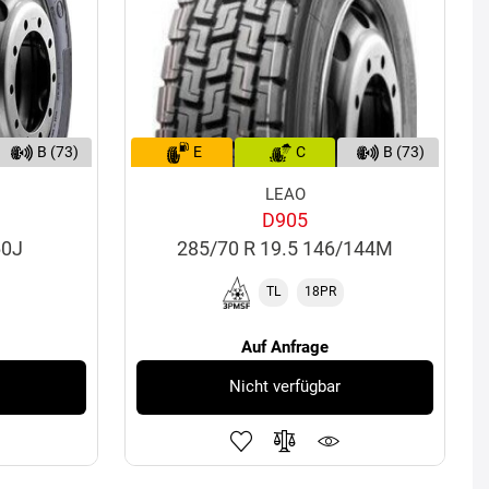
B (73)
E
C
B (73)
LEAO
D905
60J
285/70 R 19.5 146/144M
TL
18PR
Auf Anfrage
Nicht verfügbar