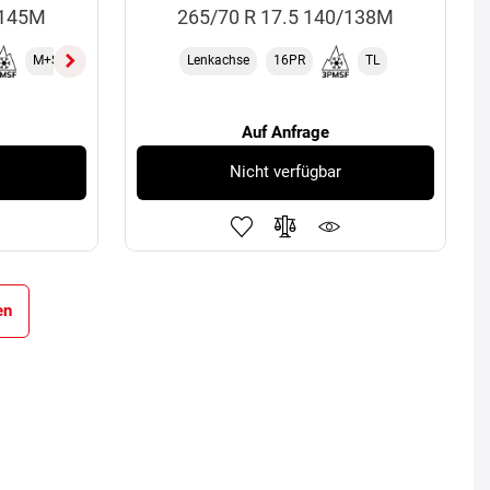
/145M
265/70 R 17.5 140/138M
M+S
TL
18PR
Lenkachse
16PR
TL
Auf Anfrage
Nicht verfügbar
en