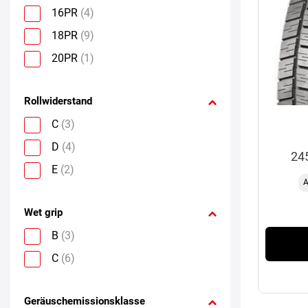
16PR
(4)
18PR
(9)
20PR
(1)
Rollwiderstand
C
(3)
D
(4)
24
E
(2)
A
Wet grip
B
(3)
C
(6)
Geräuschemissionsklasse