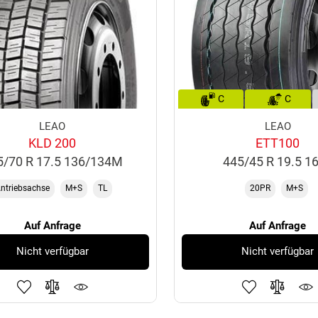
C
C
LEAO
LEAO
KLD 200
ETT100
5/70 R 17.5 136/134M
445/45 R 19.5 1
ntriebsachse
M+S
TL
20PR
M+S
Auf Anfrage
Auf Anfrage
Nicht verfügbar
Nicht verfügbar