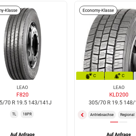
y-Klasse
Economy-Klasse
C
C
LEAO
LEAO
F820
KLD200
5/70 R 19.5 143/141J
305/70 R 19.5 148
TL
18PR
Antriebsachse
Regional
Auf Anfrage
Auf Anfrage