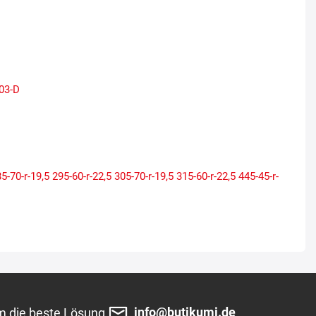
03-D
5-70-r-19,5
295-60-r-22,5
305-70-r-19,5
315-60-r-22,5
445-45-r-
info@butikumi.de
m die beste Lösung.