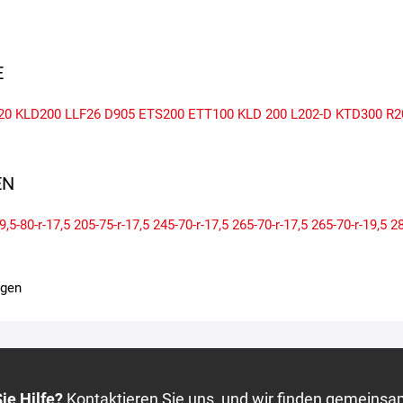
E
20
KLD200
LLF26
D905
ETS200
ETT100
KLD 200
L202-D
KTD300
R2
N
9,5-80-r-17,5
205-75-r-17,5
245-70-r-17,5
265-70-r-17,5
265-70-r-19,5
28
igen
ie Hilfe?
Kontaktieren Sie uns, und wir finden gemeinsa