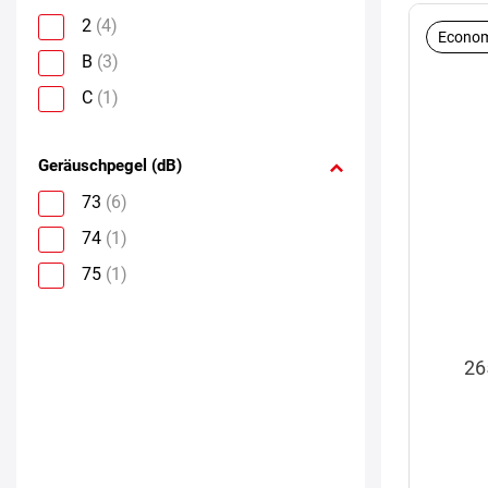
2
(4)
Econom
B
(3)
C
(1)
Geräuschpegel (dB)
73
(6)
74
(1)
75
(1)
26