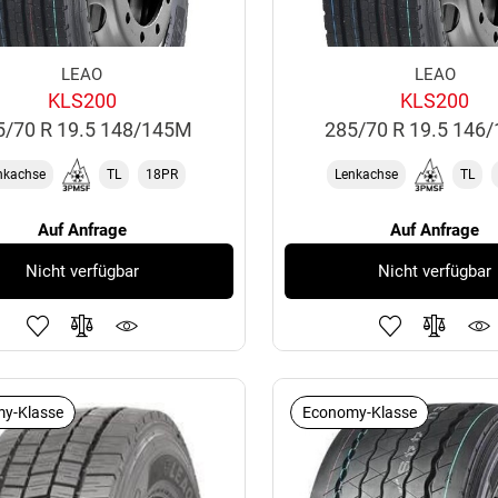
LEAO
LEAO
KLS200
KLS200
5/70 R 19.5 148/145M
285/70 R 19.5 146
nkachse
TL
18PR
Lenkachse
TL
Auf Anfrage
Auf Anfrage
Nicht verfügbar
Nicht verfügbar
y-Klasse
Economy-Klasse