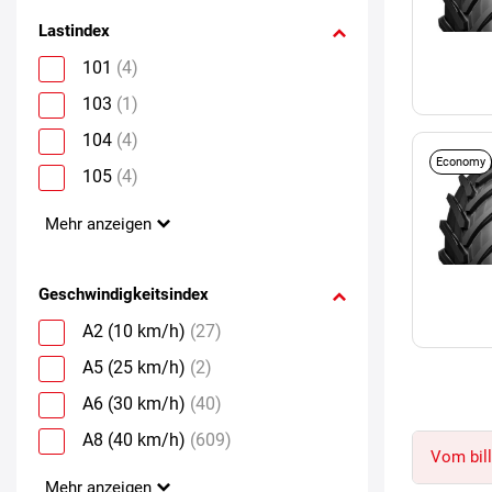
Lastindex
101
(4)
103
(1)
104
(4)
Economy
105
(4)
Mehr anzeigen
Geschwindigkeitsindex
A2 (10 km/h)
(27)
A5 (25 km/h)
(2)
A6 (30 km/h)
(40)
A8 (40 km/h)
(609)
Vom bill
Mehr anzeigen