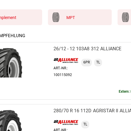
mplement
MPT
EMPFEHLUNG
26/12 - 12 103A8
312
ALLIANCE
6PR
TL
ART.-NR.:
100115092
Extern: 
280/70 R 16 112D
AGRISTAR II
ALLI
TL
ART.-NR.: