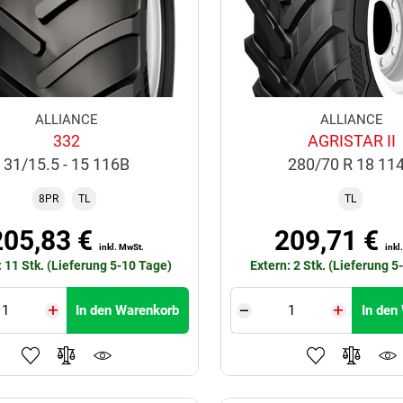
ALLIANCE
ALLIANCE
332
AGRISTAR II
31/15.5 - 15 116B
280/70 R 18 11
8PR
TL
TL
205,83 €
209,71 €
inkl. MwSt.
inkl
: 11 Stk. (Lieferung 5-10 Tage)
Extern: 2 Stk. (Lieferung 5
In den Warenkorb
In den