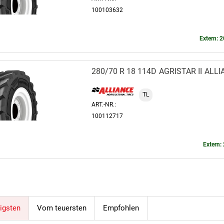
100103632
Extern: 2
280/70 R 18 114D
AGRISTAR II
ALLI
TL
ART.-NR.:
100112717
Extern: 
igsten
Vom teuersten
Empfohlen