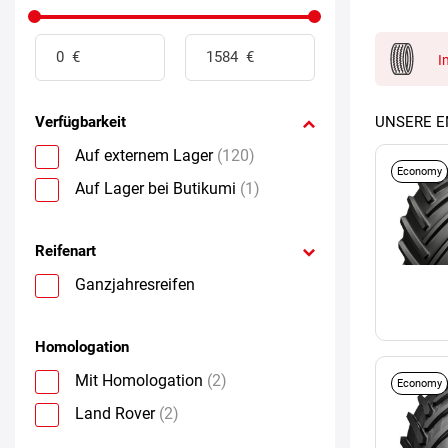
I
Verfügbarkeit
UNSERE 
Auf externem Lager
(120)
Economy
Auf Lager bei Butikumi
(1)
Reifenart
Ganzjahresreifen
Homologation
Mit Homologation
(2)
Economy
Land Rover
(2)