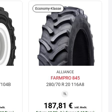
Economy-Klasse
ALLIANCE
FARMPRO 845
/104B
280/70 R 20 116A8
TL
187,81 €
MwSt.
inkl. MwSt.