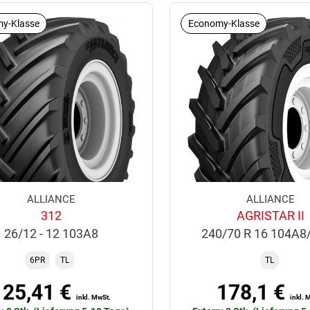
y-Klasse
Economy-Klasse
ALLIANCE
ALLIANCE
312
AGRISTAR II
26/12 - 12 103A8
240/70 R 16 104A8
6PR
TL
TL
125,41 €
178,1 €
inkl. MwSt.
inkl. 