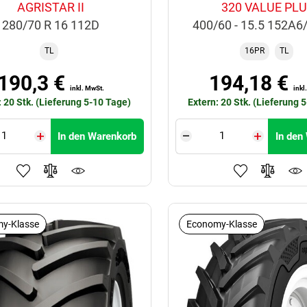
AGRISTAR II
320 VALUE PL
280/70 R 16 112D
400/60 - 15.5 152A
TL
16PR
TL
190,3 €
194,18 €
inkl. MwSt.
inkl
: 20 Stk. (Lieferung 5-10 Tage)
Extern: 20 Stk. (Lieferung 
In den Warenkorb
In den
y-Klasse
Economy-Klasse