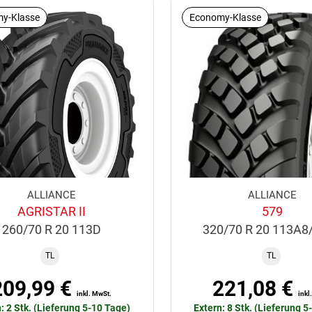
y-Klasse
Economy-Klasse
ALLIANCE
ALLIANCE
AGRISTAR II
579
260/70 R 20 113D
320/70 R 20 113A8
TL
TL
209,99 €
221,08 €
inkl. MwSt.
inkl
: 2 Stk. (Lieferung 5-10 Tage)
Extern: 8 Stk. (Lieferung 5