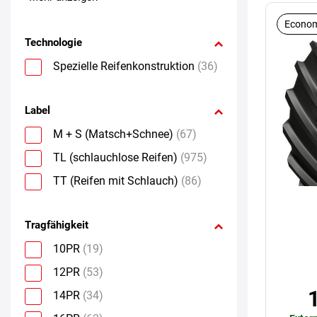
Econom
Technologie
Spezielle Reifenkonstruktion
(36)
Label
M + S (Matsch+Schnee)
(67)
TL (schlauchlose Reifen)
(975)
TT (Reifen mit Schlauch)
(86)
Tragfähigkeit
10PR
(19)
12PR
(53)
14PR
(34)