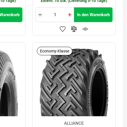
-10 Tage)
Extern: 10 Stk. (Lieferung 5-10 Tage)
 Warenkorb
In den Warenkorb
Economy-Klasse
ALLIANCE