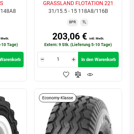
US
GRASSLAND FLOTATION 221
6/148A8
31/15.5 - 15 118A8/116B
8PR
TL
203,06 €
. MwSt.
inkl. MwSt.
5-10 Tage)
Extern: 9 Stk. (Lieferung 5-10 Tage)
 Warenkorb
In den Warenkorb
Economy-Klasse