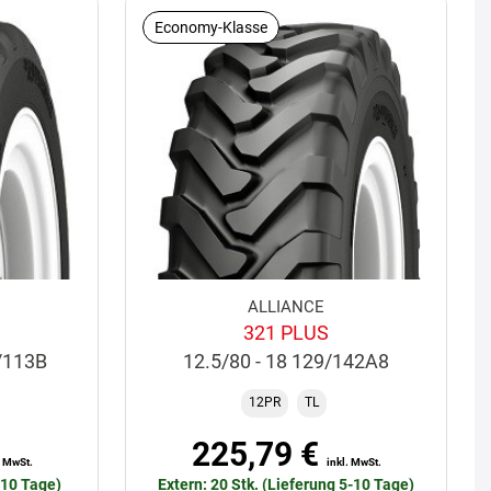
Economy-Klasse
ALLIANCE
321 PLUS
/113B
12.5/80 - 18 129/142A8
12PR
TL
225,79 €
. MwSt.
inkl. MwSt.
-10 Tage)
Extern: 20 Stk. (Lieferung 5-10 Tage)