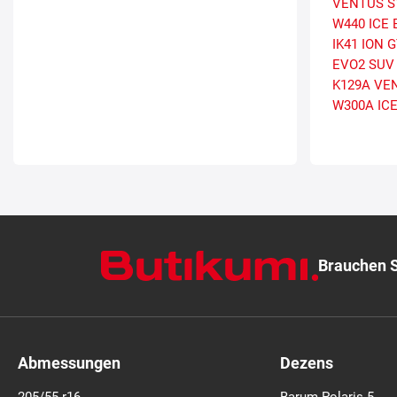
VENTUS S
W440 ICE 
IK41 ION 
EVO2 SUV
K129A VEN
W300A IC
Brauchen S
Abmessungen
Dezens