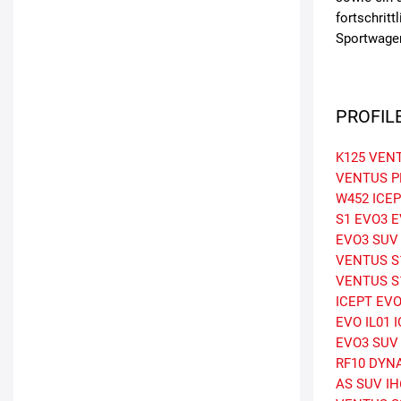
fortschrit
Sportwagen
PROFIL
K125 VEN
VENTUS P
W452 ICEP
S1 EVO3 E
EVO3 SUV
VENTUS S
VENTUS S
ICEPT EV
EVO
IL01 
EVO3 SUV
RF10 DYN
AS SUV
IH