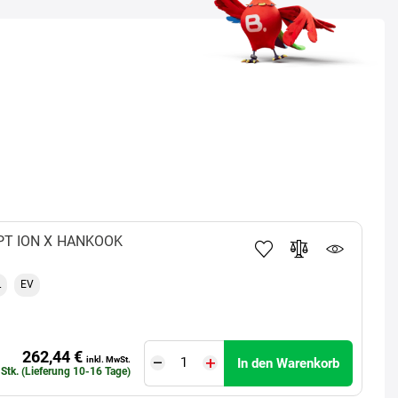
PT ION X
HANKOOK
L
EV
262,44 €
inkl. MwSt.
In den Warenkorb
 Stk. (Lieferung 10-16 Tage)