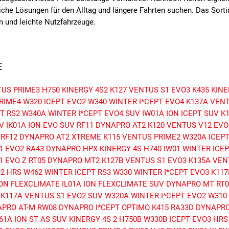
tliche Lösungen für den Alltag und längere Fahrten suchen. Das Sort
 und leichte Nutzfahrzeuge.
E
TUS PRIME3
H750 KINERGY 4S2
K127 VENTUS S1 EVO3
K435 KIN
RIME4
W320 ICEPT EVO2
W340 WINTER I*CEPT EVO4
K137A VEN
T RS2
W340A WINTER I*CEPT EVO4 SUV
IW01A ION ICEPT SUV
K
V
IK01A ION EVO SUV
RF11 DYNAPRO AT2
K120 VENTUS V12 EVO
RF12 DYNAPRO AT2 XTREME
K115 VENTUS PRIME2
W320A ICEP
1 EVO2
RA43 DYNAPRO HPX
KINERGY 4S H740
IW01 WINTER ICEP
1 EVO Z
RT05 DYNAPRO MT2
K127B VENTUS S1 EVO3
K135A VEN
O2 HRS
W462 WINTER ICEPT RS3
W330 WINTER I*CEPT EVO3
K117
ION FLEXCLIMATE
IL01A ION FLEXCLIMATE SUV
DYNAPRO MT RT0
K117A VENTUS S1 EVO2 SUV
W320A WINTER I*CEPT EVO2
W310
APRO AT-M
RW08 DYNAPRO I*CEPT
OPTIMO K415
RA33D DYNAPRO
61A ION ST AS SUV
KINERGY 4S 2 H750B
W330B ICEPT EVO3 HRS