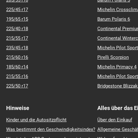
205/55 r16
Barum Polaris 5
225/45 r17
Michelin Crossclim
195/65 r15
Barum Polaris 6
225/40 r18
Continental Premiu
215/55 r17
Continental Winter
235/45 r18
Michelin Pilot Sport
215/60 r16
Pirelli Scorpion
185/60 r14
Michelin Primacy 4
215/55 r16
Michelin Pilot Sport
225/50 r17
Bridgestone Blizza
Hinweise
Alles über das 
Kinder und die Autositzpflicht
Über den Einkauf
Was bestimmt den Geschwindigkeitsindex?
Allgemeine Geschä