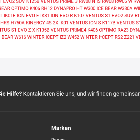
1 EVO2 SUV
K125B VENTUS PRIME 3
RW08 N IS RW08
RW06 W RW
BEAR
OPTIMO K406
RH12 DYNAPRO HT
W300 ICE BEAR
W330A WI
GT
IK01E ION EVO E
IK31 ION EVO R
K107 VENTUS S1 EVO2 SUV
R
 HRS
H750A KINERGY 4S 2X
IK01 VENTUS ION S
K117B VENTUS S
TUS S1 EVO Z X
K135B VENTUS PRIME4
K406 OPTIMO
RA23 DYN
E BEAR
W616 WINTER ICEPT IZ2
W452 WINTER I*CEPT RS2
Z221 V
ie Hilfe?
Kontaktieren Sie uns, und wir finden gemeinsa
Marken