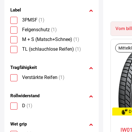
Label
3PMSF
(1)
Vom bill
Felgenschutz
(1)
M + S (Matsch+Schnee)
(1)
Mittelk
TL (schlauchlose Reifen)
(1)
Tragfähigkeit
Verstärkte Reifen
(1)
Rollwiderstand
D
(1)
D
Wet grip
IW01