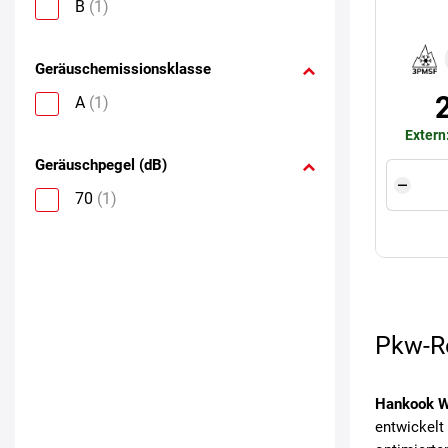
B
(1)
Geräuschemissionsklasse
A
(1)
Extern
Geräuschpegel (dB)
70
(1)
Pkw-Re
Hankook W
entwickelt