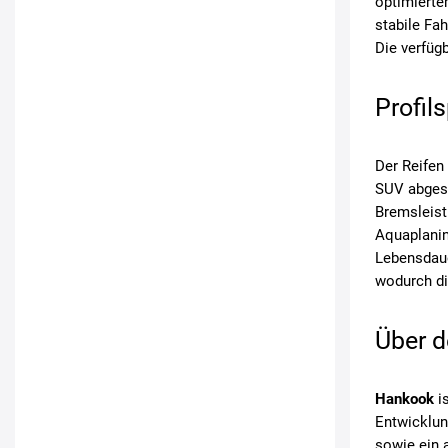
optimierte
stabile Fa
Die verfüg
Profil
Der Reifen
SUV abgest
Bremsleist
Aquaplanin
Lebensdaue
wodurch di
Über d
Hankook
is
Entwicklun
sowie ein 