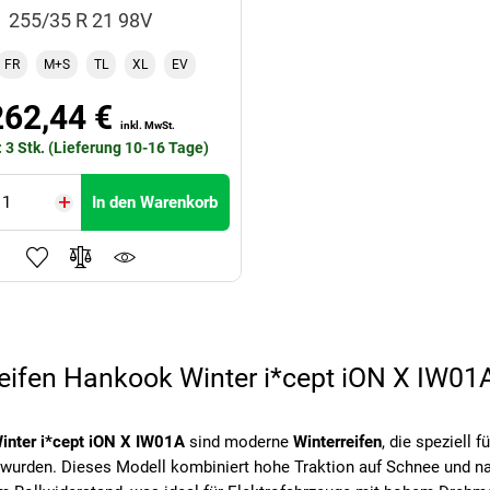
255/35 R 21 98V
FR
M+S
TL
XL
EV
262,44 €
inkl. MwSt.
: 3 Stk. (Lieferung 10-16 Tage)
In den Warenkorb
ifen Hankook Winter i*cept iON X IW01
inter i*cept iON X IW01A
sind moderne
Winterreifen
, die speziell f
 wurden. Dieses Modell kombiniert hohe Traktion auf Schnee und n