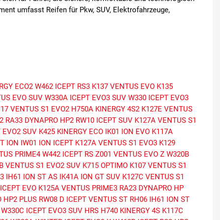
iment umfasst Reifen für Pkw, SUV, Elektrofahrzeuge,
ERGY ECO2
W462 ICEPT RS3
K137 VENTUS EVO
K135
TUS EVO SUV
W330A ICEPT EVO3 SUV
W330 ICEPT EVO3
117 VENTUS S1 EVO2
H750A KINERGY 4S2
K127E VENTUS
2
RA33 DYNAPRO HP2
RW10 ICEPT SUV
K127A VENTUS S1
T EVO2 SUV
K425 KINERGY ECO
IK01 ION EVO
K117A
T ION
IW01 ION ICEPT
K127A VENTUS S1 EVO3
K129
TUS PRIME4
W442 ICEPT RS
Z001 VENTUS EVO Z
W320B
B VENTUS S1 EVO2 SUV
K715 OPTIMO
K107 VENTUS S1
3
IH61 ION ST AS
IK41A ION GT SUV
K127C VENTUS S1
 ICEPT EVO
K125A VENTUS PRIME3
RA23 DYNAPRO HP
 HP2 PLUS
RW08 D ICEPT
VENTUS ST RH06
IH61 ION ST
W330C ICEPT EVO3 SUV HRS
H740 KINERGY 4S
K117C