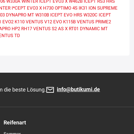
06
W330A WINTER ICEPT EVO3 X
W462B ICEPT RS3 HRS
NTER I*CEPT EVO3 X
H730 OPTIMO 4S
IK31 ION SUPREME
T03 DYNAPRO MT
W310B ICEPT EVO HRS
W320C ICEPT
1 EVO2
K110 VENTUS V12 EVO
K115B VENTUS PRIME2
APRO HP2
RH17 VENTUS S2 AS X
RT01 DYNAMIC MT
ENTUS TD
info@butikumi.de
m die beste Lösung.
Reifenart