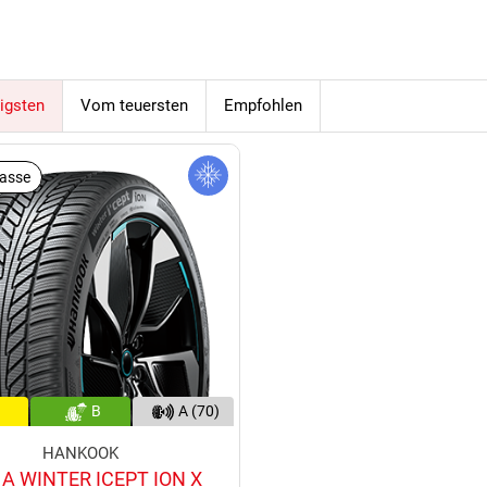
igsten
Vom teuersten
Empfohlen
lasse
B
A (70)
HANKOOK
A WINTER ICEPT ION X