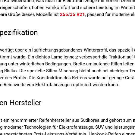
m Rollwiderstand, was ideal für Elektrofahrzeuge mit hohem Drehm
hreigenschaften, hohen Fahrkomfort und sichere Leistung im Winterb
bare Größe dieses Modells ist
255/35 R21
, passend für moderne e
spezifikation
 verfügt über ein laufrichtungsgebundenes Winterprofil, das spezie
immt wurde. Ein dichtes Lamellennetz verbessert die Traktion auf S
ung unter winterlichen Bedingungen. Breite umlaufende Rillen leite
g-Risiko. Die spezielle Silica-Mischung bleibt auch bei niedrigen T
r des Profils. Die Konstruktion des Reifens wurde auf geringe Gerä
e Reichweite von Elektrofahrzeugen optimiert werden kann.
en Hersteller
t ein renommierter Reifenhersteller aus Südkorea und gehört zum
g moderner Technologien für Elektrofahrzeuge, SUV und leistungsst
ausgezeichnetes Preis-Leistungs-Verhältnis. Hankook-Reifen eignen 