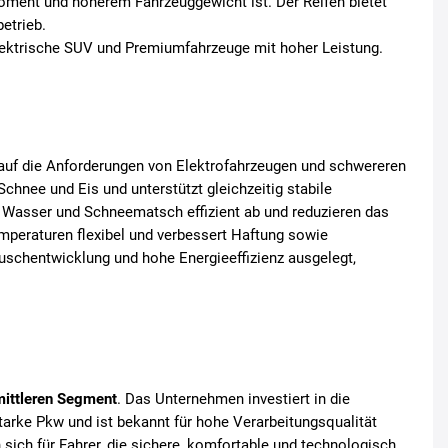
oment und höherem Fahrzeuggewicht ist. Der Reifen bietet
etrieb.
lektrische SUV und Premiumfahrzeuge mit hoher Leistung.
ll auf die Anforderungen von Elektrofahrzeugen und schwereren
chnee und Eis und unterstützt gleichzeitig stabile
n Wasser und Schneematsch effizient ab und reduzieren das
emperaturen flexibel und verbessert Haftung sowie
uschentwicklung und hohe Energieeffizienz ausgelegt,
mittleren Segment
. Das Unternehmen investiert in die
arke Pkw und ist bekannt für hohe Verarbeitungsqualität
sich für Fahrer, die sichere, komfortable und technologisch