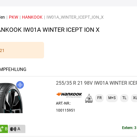
fen
|
PKW
|
HANKOOK
|
IW01A_WINTER_ICEPT_ION_X
NKOOK IW01A WINTER ICEPT ION X
21
EMPFEHLUNG
255/35 R 21 98V
IW01A WINTER ICE
FR
M+S
TL
X
ART.-NR.:
100115951
Extern: 3
B
A
(70)