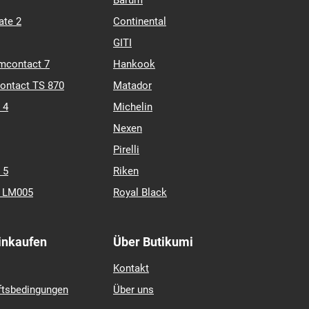
Barum
ate 2
Continental
GITI
mcontact 7
Hankook
contact TS 870
Matador
 4
Michelin
Nexen
Pirelli
 5
Riken
k LM005
Royal Black
Einkaufen
Über Butikumi
Kontakt
ftsbedingungen
Über uns