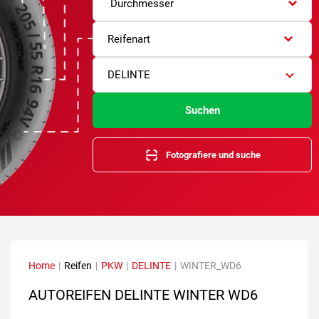
Durchmesser
Reifenart
DELINTE
Suchen
Fotografiere und suche
Home
|
Reifen
|
PKW
|
DELINTE
|
WINTER_WD6
AUTOREIFEN DELINTE WINTER WD6