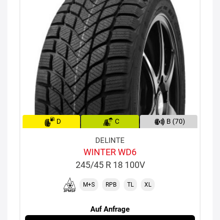
D
C
B (70)
DELINTE
WINTER WD6
245/45 R 18 100V
M+S
RPB
TL
XL
Auf Anfrage