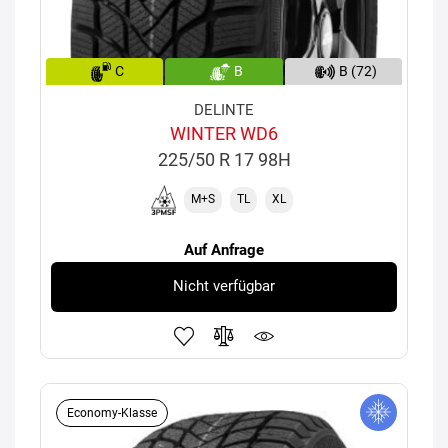
C
B
B (72)
DELINTE
WINTER WD6
225/50 R 17 98H
M+S
TL
XL
Auf Anfrage
Nicht verfügbar
Economy-Klasse