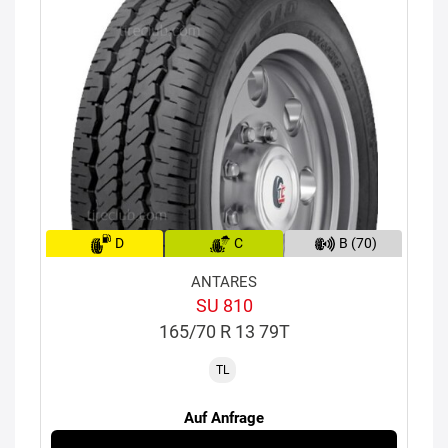
D
C
B (70)
ANTARES
SU 810
165/70 R 13 79T
TL
Auf Anfrage