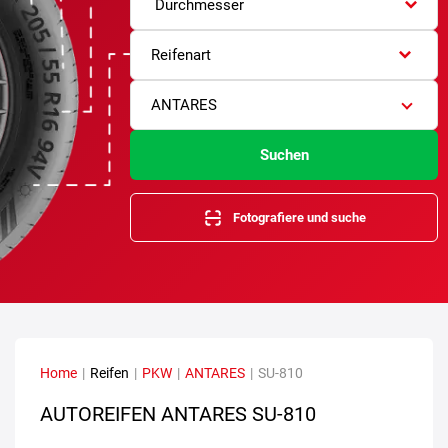
Durchmesser
Reifenart
ANTARES
Suchen
Fotografiere und suche
Home
|
Reifen
|
PKW
|
ANTARES
|
SU-810
AUTOREIFEN ANTARES SU-810