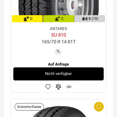
D
C
B (70)
ANTARES
SU 810
165/70 R 14 81T
TL
Auf Anfrage
Nicht verfügbar
Economy-Klasse