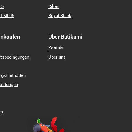
 5
Riken
k LM005
Royal Black
Einkaufen
Über Butikumi
Kontakt
ftsbedingungen
Über uns
ungsmethoden
eistungen
en