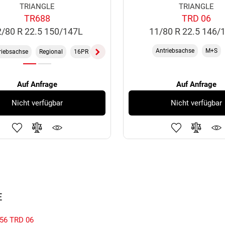
TRIANGLE
TRIANGLE
TR688
TRD 06
2/80 R 22.5 150/147L
11/80 R 22.5 146
Antriebsachse
M+S
riebsachse
Regional
16PR
M+S
TL
Auf Anfrage
Auf Anfrage
Nicht verfügbar
Nicht verfügbar
E
56
TRD 06