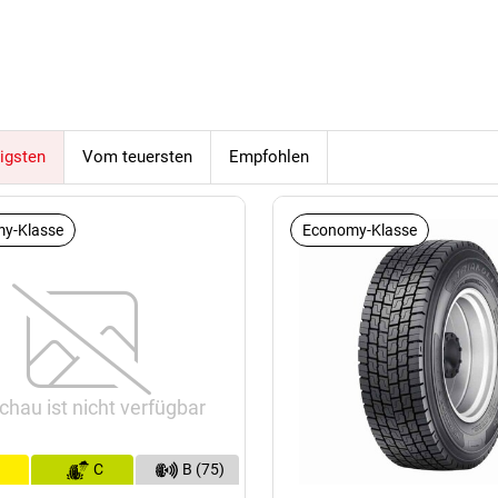
igsten
Vom teuersten
Empfohlen
y-Klasse
Economy-Klasse
chau ist nicht verfügbar
C
B (75)