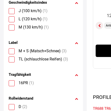
Geschwindigkeitsindex
J (100 km/h)
(1)
1
L (120 km/h)
(1)
Ant
M (130 km/h)
(1)
Label
M + S (Matsch+Schnee)
(3)
TL (schlauchlose Reifen)
(3)
Tragfähigkeit
16PR
(1)
PROFIL
Rollwiderstand
D
(2)
TR688
TR6