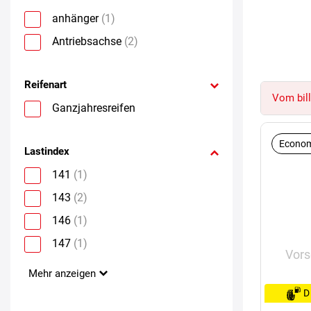
anhänger
(1)
Antriebsachse
(2)
Reifenart
Vom bill
Ganzjahresreifen
Econom
Lastindex
141
(1)
143
(2)
146
(1)
147
(1)
Vors
Mehr anzeigen
D