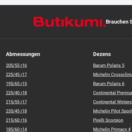
Brauchen S
Abmessungen
Dezens
205/55 r16
Barum Polaris 5
225/45 r17
Michelin Crossclim
195/65 r15
Barum Polaris 6
225/40 r18
Continental Premiu
215/55 r17
Continental Winter
235/45 r18
Michelin Pilot Sport
215/60 r16
Pirelli Scorpion
185/60 r14
Michelin Primacy 4