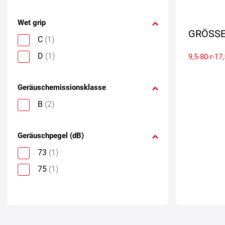
Wet grip
GRÖSSE
C
(1)
D
(1)
9,5-80-r-17,
Geräuschemissionsklasse
B
(2)
Geräuschpegel (dB)
73
(1)
75
(1)