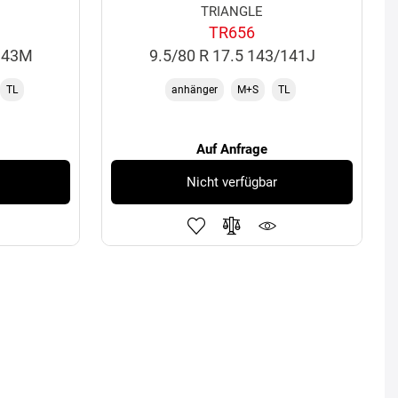
TRIANGLE
TR656
/143M
9.5/80 R 17.5 143/141J
TL
anhänger
M+S
TL
Auf Anfrage
Nicht verfügbar