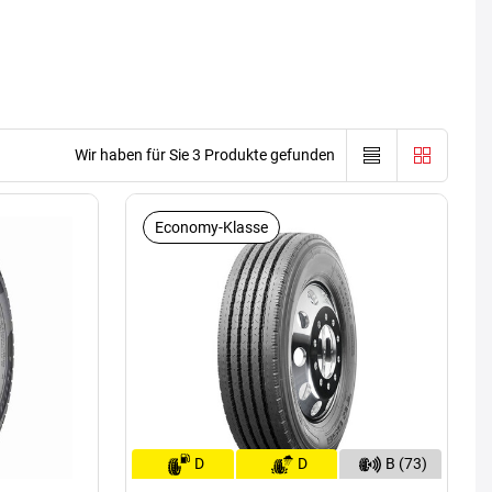
Wir haben für Sie 3 Produkte gefunden
Economy-Klasse
D
D
B (73)