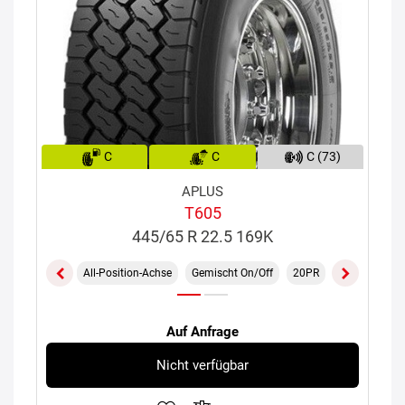
C
C
C (73)
APLUS
T605
445/65 R 22.5 169K
All-Position-Achse
Gemischt On/Off
20PR
M+S
TL
Auf Anfrage
Nicht verfügbar