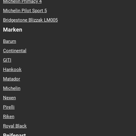
Michelin Primacy 4
Michelin Pilot Sport 5
Bridgestone Blizzak LM005
Marken
Barum
Continental
GITI
Hankook
Matador
Michelin
Nexen
Pirelli
Riken
Royal Black
Reifenart