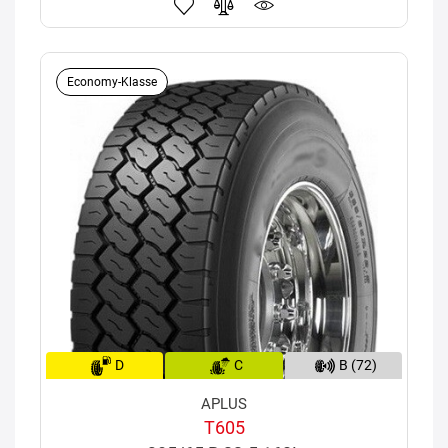
Economy-Klasse
D
C
B (72)
APLUS
T605