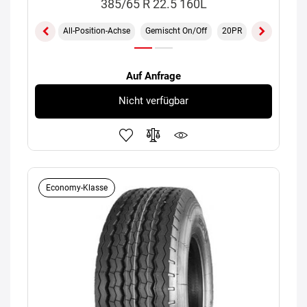
385/65 R 22.5 160L
All-Position-Achse
Gemischt On/Off
20PR
TL
Auf Anfrage
Nicht verfügbar
Economy-Klasse